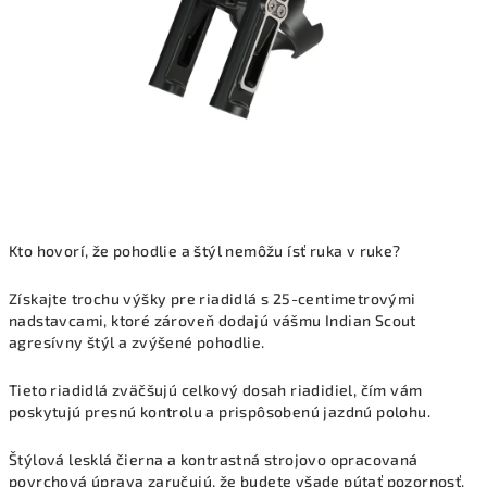
Kto hovorí, že pohodlie a štýl nemôžu ísť ruka v ruke?
Získajte trochu výšky pre riadidlá s 25-centimetrovými
nadstavcami, ktoré zároveň dodajú vášmu Indian Scout
agresívny štýl a zvýšené pohodlie.
Tieto riadidlá zväčšujú celkový dosah riadidiel, čím vám
poskytujú presnú kontrolu a prispôsobenú jazdnú polohu.
Štýlová lesklá čierna a kontrastná strojovo opracovaná
povrchová úprava zaručujú, že budete všade pútať pozornosť.