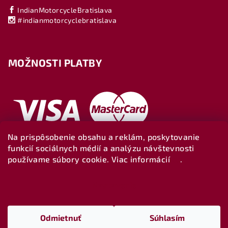
IndianMotorcycleBratislava
#indianmotorcyclebratislava
MOŽNOSTI PLATBY
Na prispôsobenie obsahu a reklám, poskytovanie
funkcií sociálnych médií a analýzu návštevnosti
používame súbory cookie. Viac informácií
tu
.
Nastavenie
Copyright 2026
Indianbratislava-shop
. Všetky práva
vyhradené.
Upraviť nastavenie cookies
Odmietnuť
Súhlasím