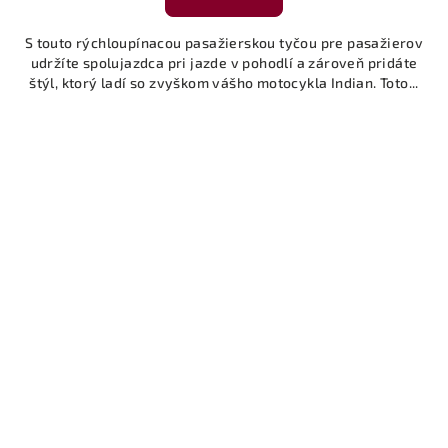
S touto rýchloupínacou pasažierskou tyčou pre pasažierov
udržíte spolujazdca pri jazde v pohodlí a zároveň pridáte
štýl, ktorý ladí so zvyškom vášho motocykla Indian. Toto...