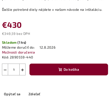
Ďalšie potrebné diely nájdete v našom návode na inštaláciu.
€430
€349,59 bez DPH
Jednotková
Skladom
(1 ks)
cena:
Môžeme doručiť do:
12.8.2026
Možnosti doručenia
Kód:
2890559-440
−
+
Do košíka
Opýtať sa
Zdieľať