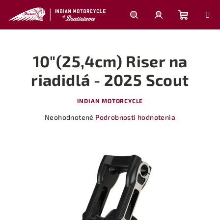
Prejsť
na
obsah
Nákupn
Hľadať
Prihlásenie
10"(25,4cm) Riser na
košík
riadidlá - 2025 Scout
INDIAN MOTORCYCLE
Priemerné
Neohodnotené
Podrobnosti hodnotenia
hodnotenie
produktu
je
0,0
z
5
hviezdičiek.