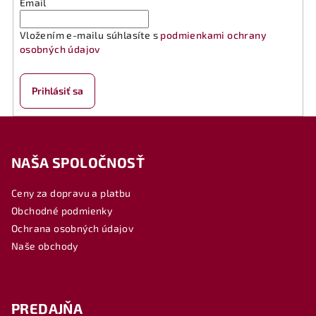
Email
Vložením e-mailu súhlasíte s
podmienkami ochrany
osobných údajov
Prihlásiť sa
Z
á
NAŠA SPOLOČNOSŤ
p
ä
Ceny za dopravu a platbu
t
Obchodné podmienky
i
Ochrana osobných údajov
e
Naše obchody
PREDAJŇA