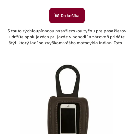
Do košíka
S touto rýchloupínacou pasažierskou tyčou pre pasažierov
udržíte spolujazdca pri jazde v pohodlí a zároveň pridáte
štýl, ktorý ladí so zvyškom vášho motocykla Indian. Toto...