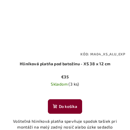
KÓD:
MA04_XS_ALU_EXP
Hliníková platňa pod batožinu - XS 38 x 12 cm
€35
Skladom
(3 ks)
Do košíka
Voliteľná hliníková platňa spevňuje spodok tašiek pri
montáži na malý zadný nosič alebo úzke sedadlo