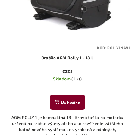
KÓD:
ROLLY1NAVI
Brašňa AGM Rolly 1 - 18 L
€225
Skladom
(1 ks)
Do košíka
AGM ROLLY 1 je kompaktná 18-litrová taška na motorku
určená na krátke výlety alebo ako rozšírenie väčšieho
batožinového systému. Je vyrobená z odolných,