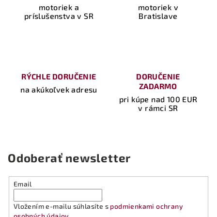
motoriek a
motoriek v
y
príslušenstva v SR
Bratislave
v
ý
p
i
s
u
RÝCHLE DORUČENIE
DORUČENIE
ZADARMO
na akúkoľvek adresu
pri kúpe nad 100 EUR
v rámci SR
Odoberať newsletter
Email
Vložením e-mailu súhlasíte s
podmienkami ochrany
osobných údajov