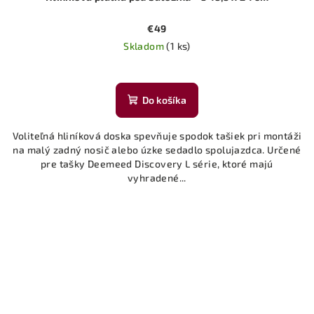
€49
Skladom
(1 ks)
Priemerné
hodnotenie
produktu
Do košíka
je
4,0
Voliteľná hliníková doska spevňuje spodok tašiek pri montáži
z
na malý zadný nosič alebo úzke sedadlo spolujazdca. Určené
5
pre tašky Deemeed Discovery L série, ktoré majú
hviezdičiek.
vyhradené...