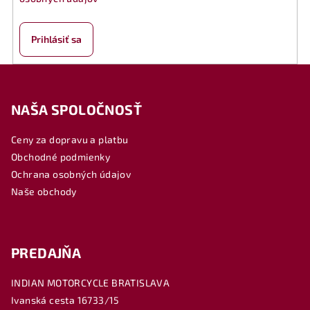
Prihlásiť sa
Z
á
NAŠA SPOLOČNOSŤ
p
ä
Ceny za dopravu a platbu
t
Obchodné podmienky
i
Ochrana osobných údajov
e
Naše obchody
PREDAJŇA
INDIAN MOTORCYCLE BRATISLAVA
Ivanská cesta 16733/15