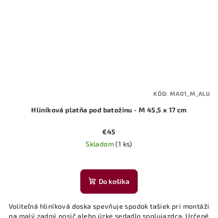
KÓD:
MA01_M_ALU
Hliníková platňa pod batožinu - M 45,5 x 17 cm
€45
Skladom
(1 ks)
Do košíka
Voliteľná hliníková doska spevňuje spodok tašiek pri montáži
na malý zadný nosič alebo úzke sedadlo spolujazdca. Určené