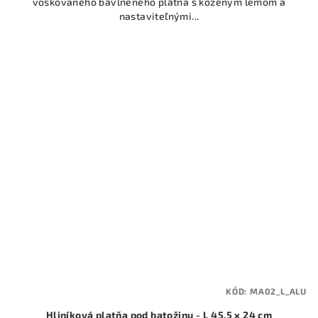
voskovaného bavlneného plátna s koženým lemom a
nastaviteľnými...
KÓD:
MA02_L_ALU
Hliníková platňa pod batožinu - L 45,5 x 24 cm