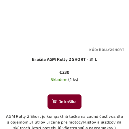
KÓD:
ROLLY2SHORT
Brašňa AGM Rolly 2 SHORT - 31 L
€230
Skladom
(1 ks)
Do košíka
AGM Rolly 2 Short je kompaktná taška na zadnú časť vozidla
s objemom 31 litrov určená pre motocyklistov a jazdcov na
skútroch, ktorí potrebujú všestrannú a nepremokavú