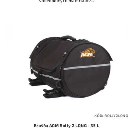
vodeodolných materiálov...
KÓD:
ROLLY2LONG
Brašňa AGM Rolly 2 LONG - 35 L