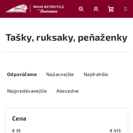
Prejsť
na
obsah
Nákupn
Hľadať
Prihlásenie
Tašky, ruksaky, peňaženky
košík
R
a
Odporúčame
Najlacnejšie
Najdrahšie
d
e
Najpredávanejšie
Abecedne
n
i
e
Cena
p
r
€
35
€
415