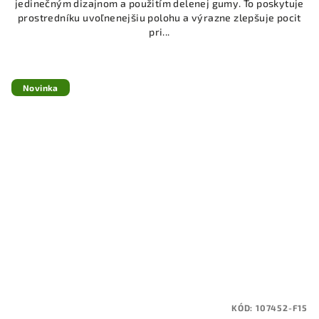
jedinečným dizajnom a použitím delenej gumy. To poskytuje
prostredníku uvoľnenejšiu polohu a výrazne zlepšuje pocit
pri...
Novinka
KÓD:
107452-F15