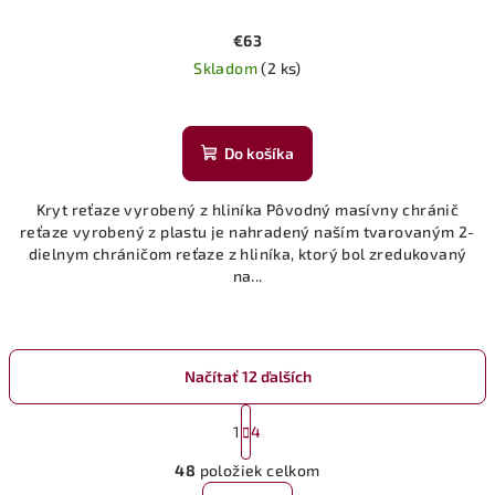
€63
Skladom
(2 ks)
Do košíka
Kryt reťaze vyrobený z hliníka Pôvodný masívny chránič
reťaze vyrobený z plastu je nahradený naším tvarovaným 2-
dielnym chráničom reťaze z hliníka, ktorý bol zredukovaný
na...
Načítať 12 ďalších
S
t
1
4
O
r
48
položiek celkom
á
v