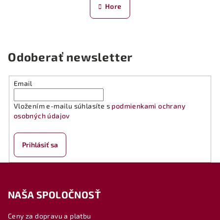
n
l
Hore
k
á
o
d
v
a
a
n
c
Odoberať newsletter
i
i
e
e
p
Email
r
v
Vložením e-mailu súhlasíte s
podmienkami ochrany
k
osobných údajov
y
v
Prihlásiť sa
ý
p
Z
i
á
s
NAŠA SPOLOČNOSŤ
p
u
ä
Ceny za dopravu a platbu