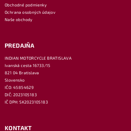
t
Obchodné podmienky
i
Ochrana osobných údajov
e
Naše obchody
PREDAJŇA
INDIAN MOTORCYCLE BRATISLAVA
Ivanská cesta 16733/15
821 04 Bratislava
Slovensko
IČO: 45854629
DIČ: 2023105183
IČ DPH: SK2023105183
KONTAKT