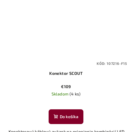
KÓD:
107216-F15
Konektor SCOUT
€109
Skladom
(4 ks)
Do košíka
​ Konektorový káblový zväzok na pripojenie kombinácií LED