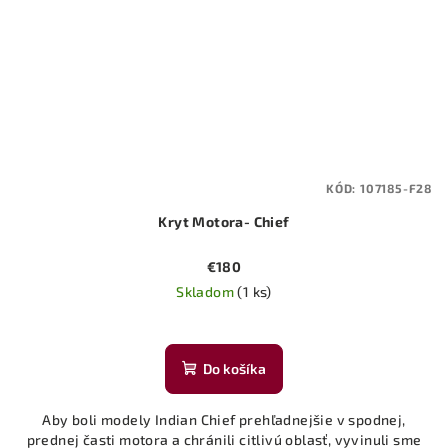
KÓD:
107185-F28
Kryt Motora- Chief
€180
Skladom
(1 ks)
Do košíka
Aby boli modely Indian Chief prehľadnejšie v spodnej,
prednej časti motora a chránili citlivú oblasť, vyvinuli sme