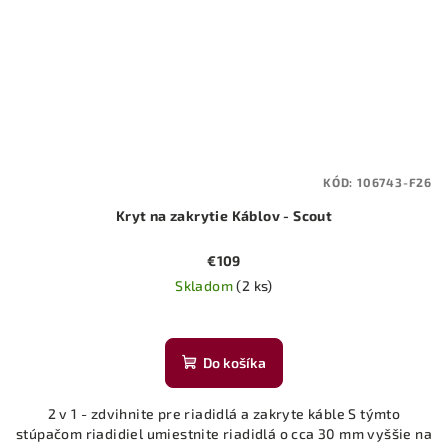
KÓD:
106743-F26
Kryt na zakrytie Káblov - Scout
€109
Skladom
(2 ks)
Do košíka
2 v 1 - zdvihnite pre riadidlá a zakryte káble S týmto
stúpačom riadidiel umiestnite riadidlá o cca 30 mm vyššie na