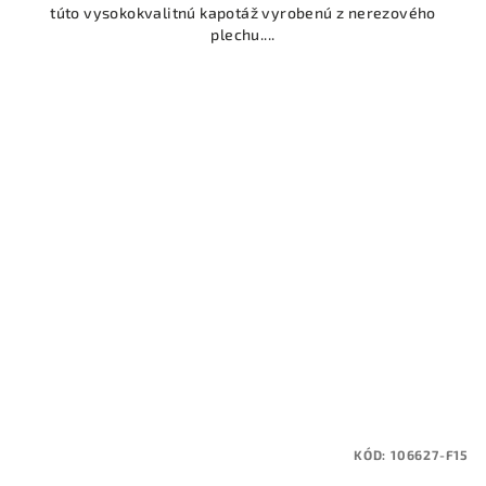
túto vysokokvalitnú kapotáž vyrobenú z nerezového
plechu....
KÓD:
106627-F15