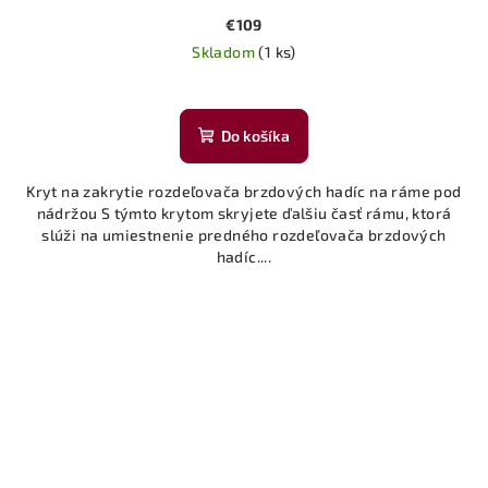
€109
Skladom
(1 ks)
Do košíka
Kryt na zakrytie rozdeľovača brzdových hadíc na ráme pod
nádržou S týmto krytom skryjete ďalšiu časť rámu, ktorá
slúži na umiestnenie predného rozdeľovača brzdových
hadíc....