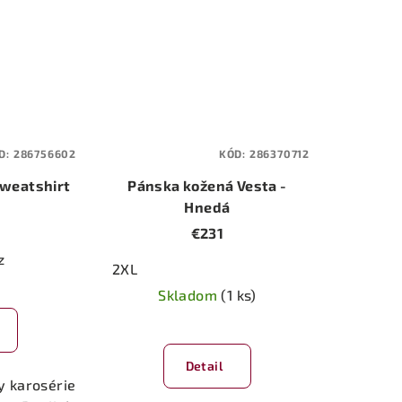
D:
286756602
KÓD:
286370712
Sweatshirt
Pánska kožená Vesta -
Hnedá
€231
z
2XL
Skladom
(1 ks)
Detail
y karosérie