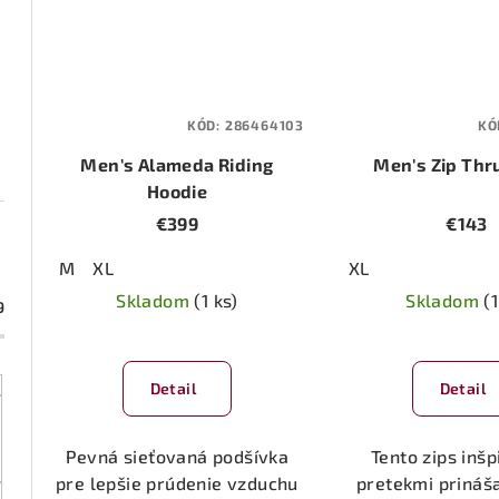
KÓD:
286464103
KÓ
Men's Alameda Riding
Men's Zip Thru
Hoodie
€399
€143
M
XL
XL
Skladom
(1 ks)
Skladom
(1
9
Detail
Detail
Pevná sieťovaná podšívka
Tento zips inš
pre lepšie prúdenie vzduchu
pretekmi prináša