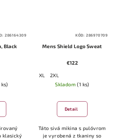
D:
286164309
KÓD:
286970709
, Black
Mens Shield Logo Sweat
€122
XL
2XL
 ks)
Skladom
(1 ks)
Detail
pirovaný
Táto sivá mikina s pulóvrom
 klasický
je vyrobená z tkaniny so