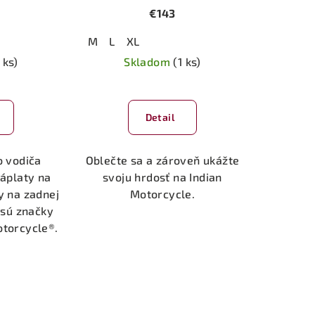
€143
M
L
XL
 ks)
Skladom
(1 ks)
Detail
o vodiča
Oblečte sa a zároveň ukážte
Záplaty na
svoju hrdosť na Indian
y na zadnej
Motorcycle.
esú značky
otorcycle®.