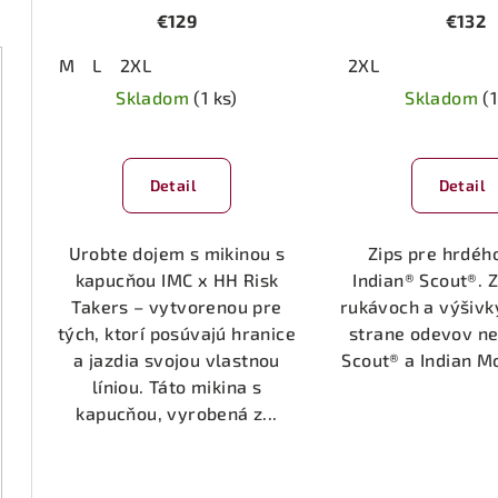
€129
€132
M
L
2XL
2XL
Skladom
(1 ks)
Skladom
(1
Detail
Detail
Urobte dojem s mikinou s
Zips pre hrdéh
kapucňou IMC x HH Risk
Indian® Scout®. 
Takers – vytvorenou pre
rukávoch a výšivk
tých, ktorí posúvajú hranice
strane odevov n
a jazdia svojou vlastnou
Scout® a Indian M
líniou. Táto mikina s
kapucňou, vyrobená z...