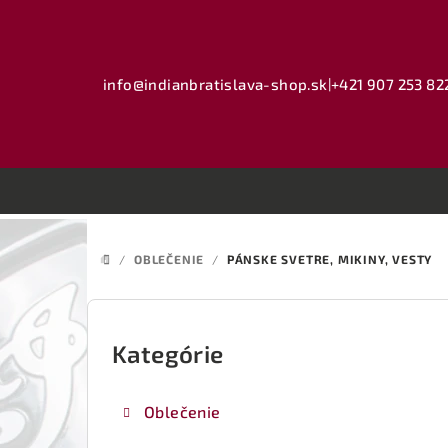
Prejsť
na
obsah
info@indianbratislava-shop.sk
|
+421 907 253 82
/
OBLEČENIE
/
PÁNSKE SVETRE, MIKINY, VESTY
DOMOV
B
o
Kategórie
Preskočiť
kategórie
č
Oblečenie
n