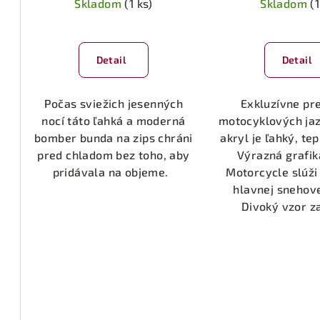
u
Skladom
(1 ks)
Skladom
(1
k
k
t
t
Detail
Detail
o
o
v
Počas sviežich jesenných
Exkluzívne pre
v
nocí táto ľahká a moderná
motocyklových ja
bomber bunda na zips chráni
akryl je ľahký, te
pred chladom bez toho, aby
Výrazná grafik
pridávala na objeme.
Motorcycle slúži
hlavnej snehove
Divoký vzor za