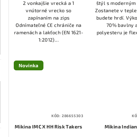
2 vonkajšie vrecká a 1
štýl s moderným
vnútorné vrecko so
Zostanete v teple
zapínaním na zips
budete hrdí. Vý
Odnímateľné CE chrániče na
70% bavlny 
ramenách a lakťoch (EN 1621-
polyesteru je flex
1:2012)...
Novinka
KÓD:
286655303
KÓ
Mikina IMC X HH Risk Takers
Mikina Indian