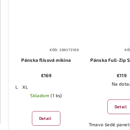
KÓD:
286573106
KÓ
Pánska flísová mikina
Pánska Full-Zip 
€169
€119
Na dota
L
XL
Skladom
(1 ks)
Priemerné
Detail
hodnotenie
Detail
produktu
Tmavo šedé panel
je