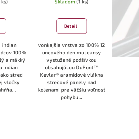
 ks)
Skladom
(1 ks)
Detail
 indian
vonkajšia vrstva zo 100% 12
zdcov 100%
uncového denimu jeansy
plý a mäkký
vystužené podšívkou
a Indian
obsahujúcou DuPont™
 ako stred
Kevlar® aramidové vlákna
j vločky
strečové panely nad
hŕňa...
kolenami pre väčšiu voľnosť
pohybu...