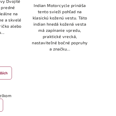
vy Dvojité
Indian Motorcycle prináša
, predné
tento svieži pohľad na
deálne na
klasickú koženú vestu. Táto
e a skvelé
indian hnedá kožená vesta
ričko alebo
má zapínanie vpredu,
...
praktické vrecká,
nastaviteľné bočné popruhy
a značku...
lších
celkom