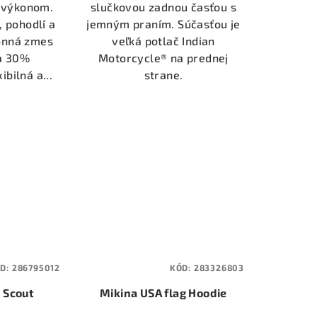
 výkonom.
slučkovou zadnou časťou s
, pohodlí a
jemným praním. Súčasťou je
konná zmes
veľká potlač Indian
a 30%
Motorcycle® na prednej
ibilná a...
strane.
D:
286795012
KÓD:
283326803
 Scout
Mikina USA flag Hoodie