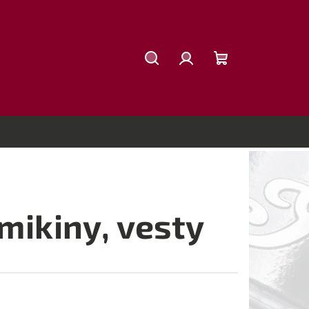
Hľadať
Prihlásenie
Nákupný
košík
mikiny, vesty