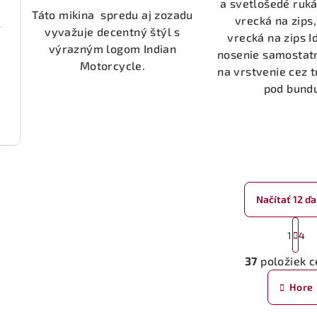
a svetlošedé ruká
5,0
Táto mikina spredu aj zozadu
vrecká na zips
z
vyvažuje decentný štýl s
vrecká na zips I
5
výrazným logom Indian
nosenie samostatn
hviezdičiek.
Motorcycle.
na vrstvenie cez t
pod bundu
Načítať 12 ďa
S
1
4
t
O
r
37
položiek 
v
á
Hore
n
l
k
á