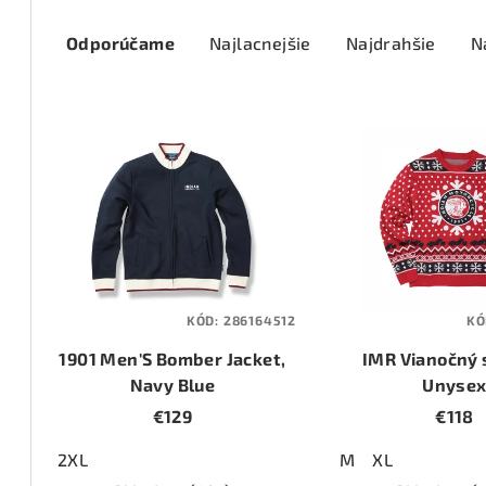
R
Odporúčame
Najlacnejšie
Najdrahšie
N
a
d
V
e
ý
n
p
i
i
e
s
p
KÓD:
286164512
KÓ
p
r
1901 Men'S Bomber Jacket,
IMR Vianočný 
r
o
Navy Blue
Unyse
o
€129
€118
d
d
u
2XL
M
XL