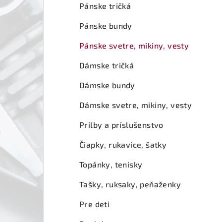
ý
Pánske tričká
p
Pánske bundy
a
Pánske svetre, mikiny, vesty
n
Dámske tričká
e
Dámske bundy
l
Dámske svetre, mikiny, vesty
Prilby a príslušenstvo
Čiapky, rukavice, šatky
Topánky, tenisky
Tašky, ruksaky, peňaženky
Pre deti