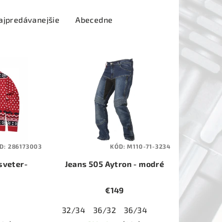
ajpredávanejšie
Abecedne
D:
286173003
KÓD:
M110-71-3234
sveter-
Jeans 505 Aytron - modré
x
€149
32/34
36/32
36/34