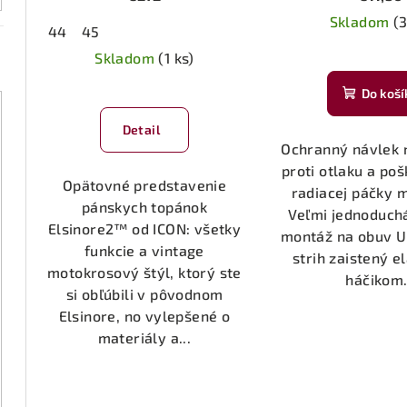
Skladom
(3
44
45
Skladom
(1 ks)
Do koší
Detail
Ochranný návlek 
proti otlaku a po
Opätovné predstavenie
radiacej páčky 
pánskych topánok
Veľmi jednoduchá
Elsinore2™ od ICON: všetky
montáž na obuv U
funkcie a vintage
strih zaistený e
motokrosový štýl, ktorý ste
háčikom.
si obľúbili v pôvodnom
Elsinore, no vylepšené o
materiály a...