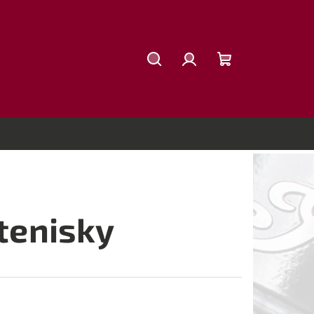
Hľadať
Prihlásenie
Nákupný
košík
tenisky