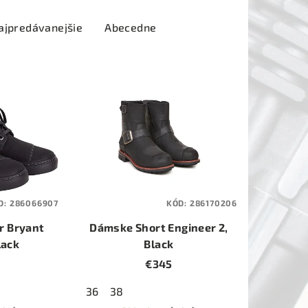
ajpredávanejšie
Abecedne
D:
286066907
KÓD:
286170206
r Bryant
Dámske Short Engineer 2,
lack
Black
€345
36
38