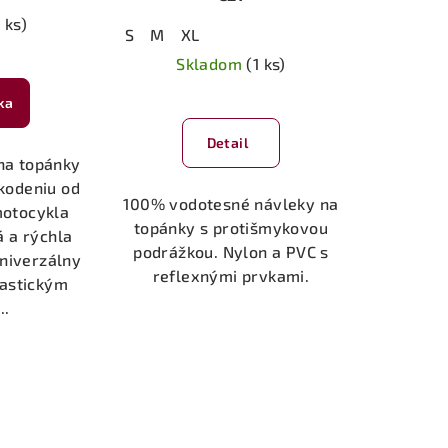
 ks)
S
M
XL
Skladom
(1 ks)
ka
Detail
na topánky
škodeniu od
100% vodotesné návleky na
motocykla
topánky s protišmykovou
 a rýchla
podrážkou. Nylon a PVC s
niverzálny
reflexnými prvkami.
lastickým
..