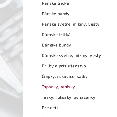
ý
Pánske tričká
p
Pánske bundy
a
Pánske svetre, mikiny, vesty
n
Dámske tričká
e
Dámske bundy
l
Dámske svetre, mikiny, vesty
Prilby a príslušenstvo
Čiapky, rukavice, šatky
Topánky, tenisky
Tašky, ruksaky, peňaženky
Pre deti