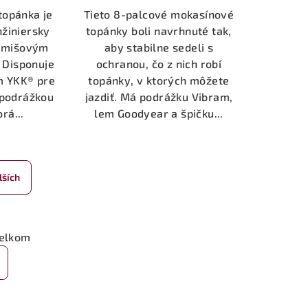
topánka je
Tieto 8-palcové mokasínové
nžiniersky
topánky boli navrhnuté tak,
semišovým
aby stabilne sedeli s
 Disponuje
ochranou, čo z nich robí
m YKK® pre
topánky, v ktorých môžete
 podrážkou
jazdiť. Má podrážku Vibram,
rá...
lem Goodyear a špičku...
lších
celkom