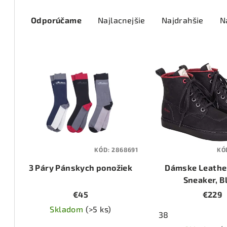
R
Odporúčame
Najlacnejšie
Najdrahšie
N
a
d
V
e
ý
n
p
i
i
e
s
p
KÓD:
2868691
KÓ
p
r
3 Páry Pánskych ponožiek
Dámske Leathe
r
o
Sneaker, B
o
€45
€229
d
d
Skladom
(>5 ks)
u
38