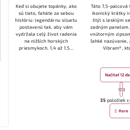
Keď si obujete topánky, ako
Táto 7,5-palcová 
sú tieto, ťaháte za sebou
ikonický krátky i
históriu: legendárnu siluetu
štýl s lesklým 
postavenú tak, aby vám
zadným panelom.
vydržala celý život radenia
vnútorným zipso
na nižších horských
ľahké nazúvanie,
priesmykoch. 1,4 až 1,5...
Vibram®, kto
Načítať 12 ďa
S
1
3
t
O
r
35
položiek 
v
á
Hore
n
l
k
á
o
d