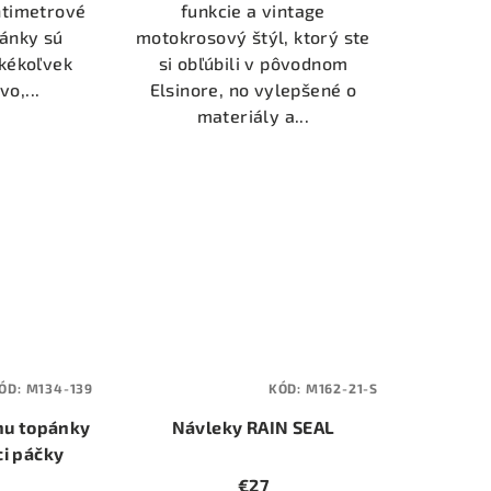
zdičiek.
ntimetrové
funkcie a vintage
ánky sú
motokrosový štýl, ktorý ste
kékoľvek
si obľúbili v pôvodnom
o,...
Elsinore, no vylepšené o
materiály a...
ÓD:
M134-139
KÓD:
M162-21-S
nu topánky
Návleky RAIN SEAL
ci páčky
€27