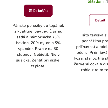
u
Skladom
(1
k
k
Do košíka
t
t
Detail
o
Pánske ponožky do topánok
o
v
z kvalitnej bavlny. Čierna,
Táto teniska s
šedá a námornícka 75%
v
podrážkou po
bavlna, 20% nylon a 5%
priľnavosť a odol
spandex Pranie na 30
oderu. Prémiová
stupňov. Nebieliť. Nie v
koža, starožitné s
sušičke. Žehliť pri nízkej
červené očká a di
teplote.
robia z tejto te