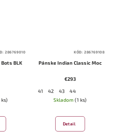
D:
286769010
KÓD:
286769108
 Bots BLK
Pánske Indian Classic Moc
€293
41
42
43
44
 ks)
Skladom
(1 ks)
Detail