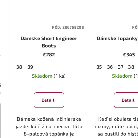
KÓD:
286769208
KÓ
Dámske Short Engineer
Dámske Topánky 
Boots
€282
€345
38
39
35
36
37
38
Skladom
(1 ks)
Skladom
(1
5
Pri
hod
Detail
Detail
pro
je
5,0
Dámska kožená inžinierska
Keď si obujete t
z
jazdecká čižma, čierna. Táto
čižmy, máte pocit
5
8-palcová topánka je
sa pustili do hist