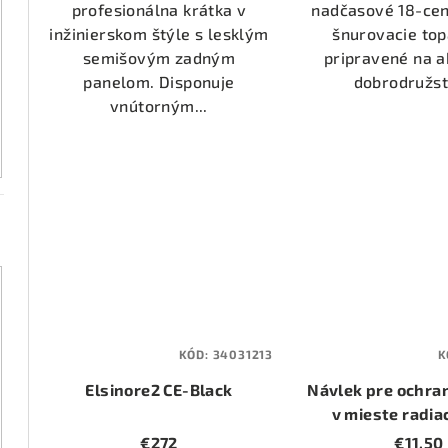
hvie
profesionálna krátka v
nadčasové 18-ce
inžinierskom štýle s lesklým
šnurovacie top
semišovým zadným
pripravené na a
panelom. Disponuje
dobrodružstv
vnútorným...
KÓD:
34031213
K
Elsinore2 CE-Black
Návlek pre ochra
v mieste radia
€272
€11,50