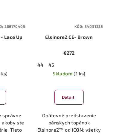
D:
286170405
KÓD:
34031225
- Lace Up
Elsinore2 CE- Brown
€272
44
45
 ks)
Skladom
(1 ks)
emerné
notenie
Detail
duktu
ie správne
Opätovné predstavenie
, akoby ste
pánskych topánok
órie. Tieto
Elsinore2™ od ICON: všetky