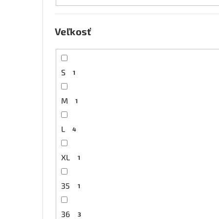
Veľkosť
S
1
M
1
L
4
XL
1
35
1
36
3