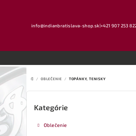
Prejsť
na
obsah
info@indianbratislava-shop.sk
|
+421 907 253 82
/
OBLEČENIE
/
TOPÁNKY, TENISKY
DOMOV
B
o
Kategórie
Preskočiť
kategórie
č
Oblečenie
n