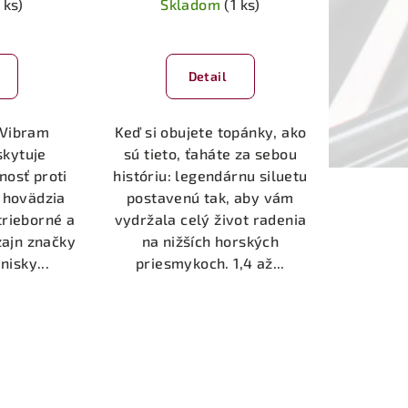
 ks)
Skladom
(1 ks)
Detail
 Vibram
Keď si obujete topánky, ako
skytuje
sú tieto, ťaháte za sebou
nosť proti
históriu: legendárnu siluetu
 hovädzia
postavenú tak, aby vám
trieborné a
vydržala celý život radenia
zajn značky
na nižších horských
nisky...
priesmykoch. 1,4 až...