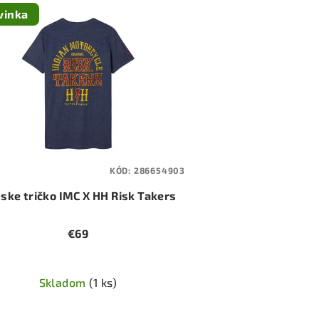
vinka
KÓD:
286654903
ske tričko IMC X HH Risk Takers
€69
Skladom
(1 ks)