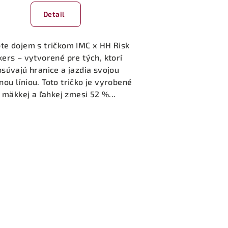
Detail
te dojem s tričkom IMC x HH Risk
kers – vytvorené pre tých, ktorí
osúvajú hranice a jazdia svojou
nou líniou. Toto tričko je vyrobené
 mäkkej a ľahkej zmesi 52 %...