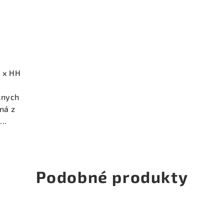
C x HH
e
lnych
ená z
..
Podobné produkty