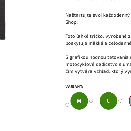
hodnotenie
produktu
Naštartujte svoj každodenný š
je
Shop.
0,0
z
Toto ľahké tričko, vyrobené 
5
poskytuje mäkké a celodenn
hviezdičiek.
S grafikou hodnou tetovania 
motocyklové dedičstvo s um
čím vytvára vzhľad, ktorý vy
VARIANT:
M
L