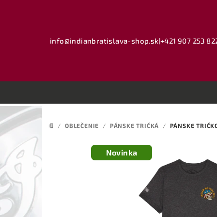
Prejsť
na
obsah
info@indianbratislava-shop.sk
|
+421 907 253 82
/
OBLEČENIE
/
PÁNSKE TRIČKÁ
/
PÁNSKE TRIČKO
DOMOV
Novinka