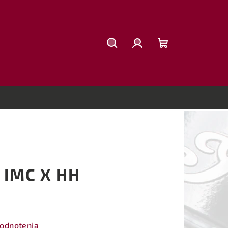
Hľadať
Prihlásenie
Nákupný
košík
o IMC X HH
hodnotenia