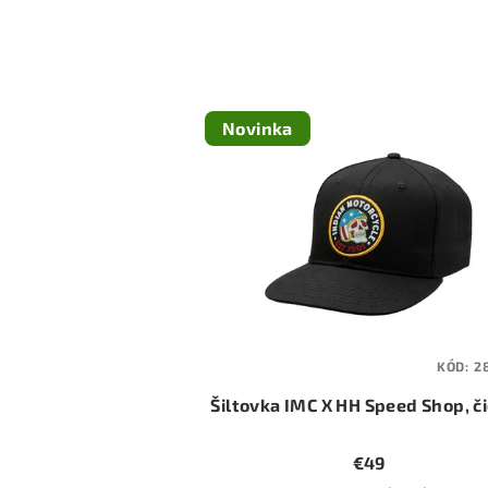
Novinka
KÓD:
2
Šiltovka IMC X HH Speed Shop, č
€49