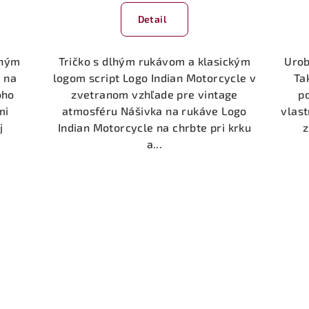
hodnotenie
Detail
produktu
je
5,0
lhým
Tričko s dlhým rukávom a klasickým
Urob
z
 na
logom script Logo Indian Motorcycle v
Ta
5
oho
zvetranom vzhľade pre vintage
p
hviezdičiek.
mi
atmosféru Nášivka na rukáve Logo
vlast
j
Indian Motorcycle na chrbte pri krku
z
a...