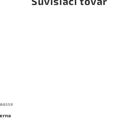
Súvisiaci tovar
866559
ierna