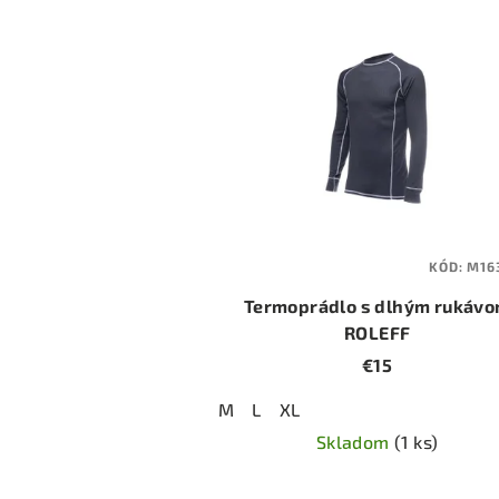
KÓD:
M16
Termoprádlo s dlhým rukáv
ROLEFF
€15
M
L
XL
Skladom
(1 ks)