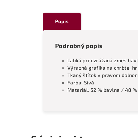
Popis
Podrobný popis
Ľahká predzrážaná zmes bavl
Výrazná grafika na chrbte, h
Tkaný štítok v pravom dolno
Farba: Sivá
Materiál: 52 % bavlna / 48 %