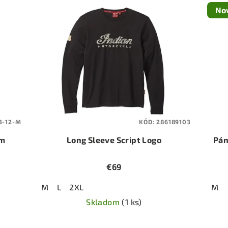
No
3-12-M
KÓD:
286189103
om
Long Sleeve Script Logo
Pán
€69
M
L
2XL
M
Skladom
(1 ks)
Priemerné