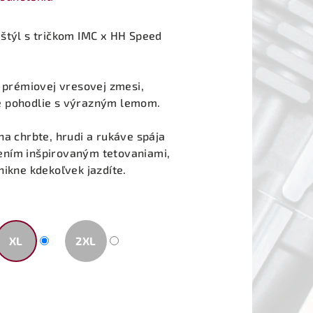
týl s tričkom IMC x HH Speed ​​
z prémiovej vresovej zmesi,
é pohodlie s výrazným lemom.
na chrbte, hrudi a rukáve spája
ením inšpirovaným tetovaniami,
nikne kdekoľvek jazdíte.
XL
2XL