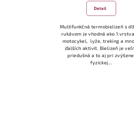
Detail
Multifunkčná termobielizeň s d
rukávom je vhodná ako 1.vrstva
motocykel, lyže, treking a mn
ďalších aktivít. Bielizeň je veľ
priedušná a to aj pri zvýšene
fyzickej...