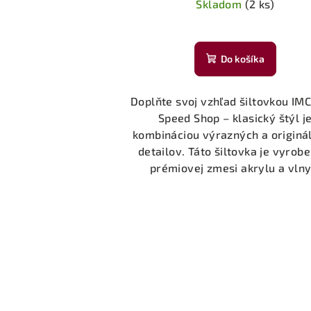
Skladom
(2 ks)
Do košíka
Doplňte svoj vzhľad šiltovkou IM
Speed ​​Shop – klasický štýl j
kombináciou výrazných a originá
detailov. Táto šiltovka je vyrob
prémiovej zmesi akrylu a vlny.