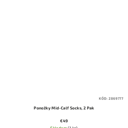
KÓD:
2869777
Ponožky Mid-Calf Socks, 2 Pak
€49
Skladom
(1 ks)