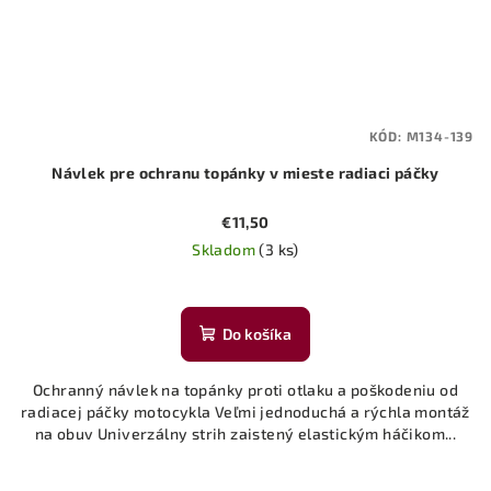
KÓD:
M134-139
Návlek pre ochranu topánky v mieste radiaci páčky
€11,50
Skladom
(3 ks)
Do košíka
Ochranný návlek na topánky proti otlaku a poškodeniu od
radiacej páčky motocykla Veľmi jednoduchá a rýchla montáž
na obuv Univerzálny strih zaistený elastickým háčikom...