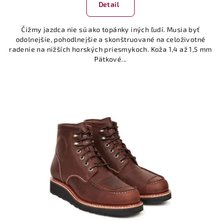
produktu
Detail
je
5,0
Čižmy jazdca nie sú ako topánky iných ľudí. Musia byť
z
odolnejšie, pohodlnejšie a skonštruované na celoživotné
5
radenie na nižších horských priesmykoch. Koža 1,4 až 1,5 mm
hviezdičiek.
Pätkové...