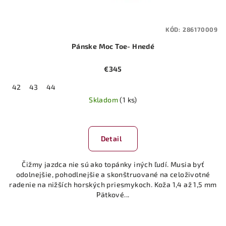
KÓD:
286170009
Pánske Moc Toe- Hnedé
€345
42
43
44
Skladom
(1 ks)
Detail
Čižmy jazdca nie sú ako topánky iných ľudí. Musia byť
odolnejšie, pohodlnejšie a skonštruované na celoživotné
radenie na nižších horských priesmykoch. Koža 1,4 až 1,5 mm
Pätkové...