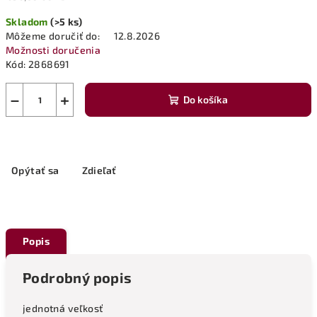
Jednotková
Skladom
(>5 ks)
cena:
Môžeme doručiť do:
12.8.2026
Možnosti doručenia
Kód:
2868691
−
+
Do košíka
Opýtať sa
Zdieľať
Popis
Podrobný popis
jednotná veľkosť