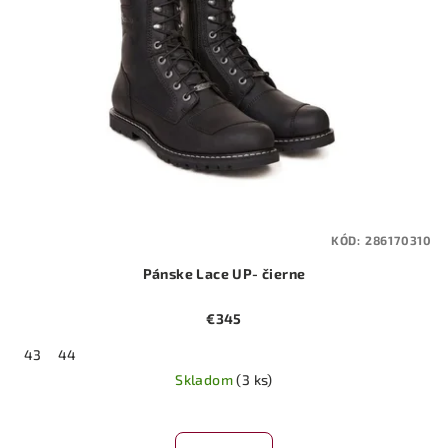
KÓD:
286170310
Pánske Lace UP- čierne
€345
43
44
Skladom
(3 ks)
Priemerné
hodnotenie