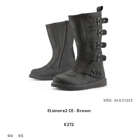
KÓD:
34031225
Elsinore2 CE- Brown
€272
44
45