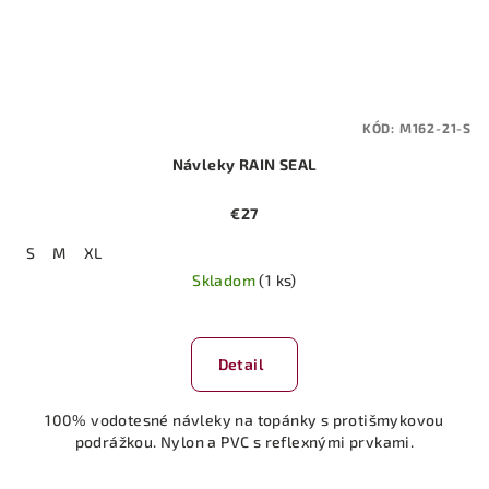
KÓD:
M162-21-S
Návleky RAIN SEAL
€27
S
M
XL
Skladom
(1 ks)
Detail
100% vodotesné návleky na topánky s protišmykovou
podrážkou. Nylon a PVC s reflexnými prvkami.