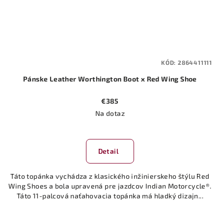
KÓD:
2864411111
Pánske Leather Worthington Boot x Red Wing Shoe
€385
Na dotaz
Detail
Táto topánka vychádza z klasického inžinierskeho štýlu Red
Wing Shoes a bola upravená pre jazdcov Indian Motorcycle®.
Táto 11-palcová naťahovacia topánka má hladký dizajn...