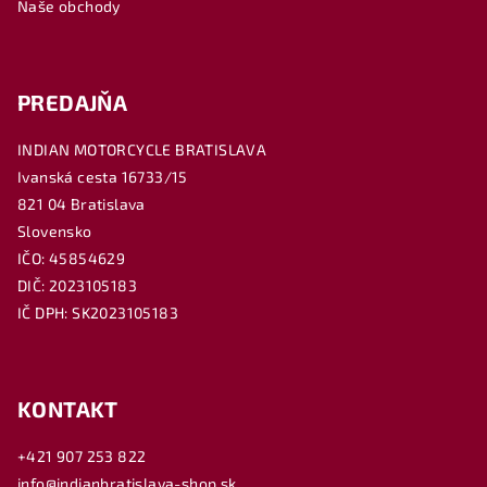
e
Naše obchody
PREDAJŇA
INDIAN MOTORCYCLE BRATISLAVA
Ivanská cesta 16733/15
821 04 Bratislava
Slovensko
IČO: 45854629
DIČ: 2023105183
IČ DPH: SK2023105183
KONTAKT
+421 907 253 822
info@indianbratislava-shop.sk