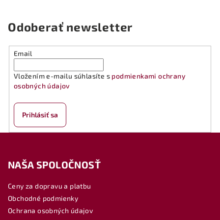
Odoberať newsletter
Email
Vložením e-mailu súhlasíte s
podmienkami ochrany
osobných údajov
Prihlásiť sa
Z
á
NAŠA SPOLOČNOSŤ
p
ä
Ceny za dopravu a platbu
t
Obchodné podmienky
i
Ochrana osobných údajov