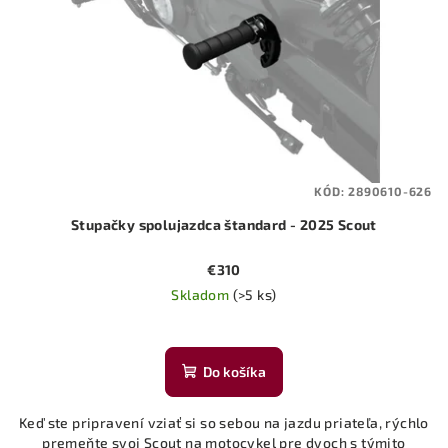
KÓD:
2890610-626
Stupačky spolujazdca štandard - 2025 Scout
€310
Skladom
(>5 ks)
Do košíka
Keď ste pripravení vziať si so sebou na jazdu priateľa, rýchlo
premeňte svoj Scout na motocykel pre dvoch s týmito