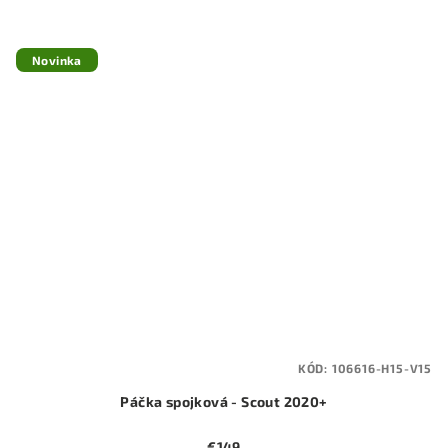
Novinka
KÓD:
106616-H15-V15
Páčka spojková - Scout 2020+
€149