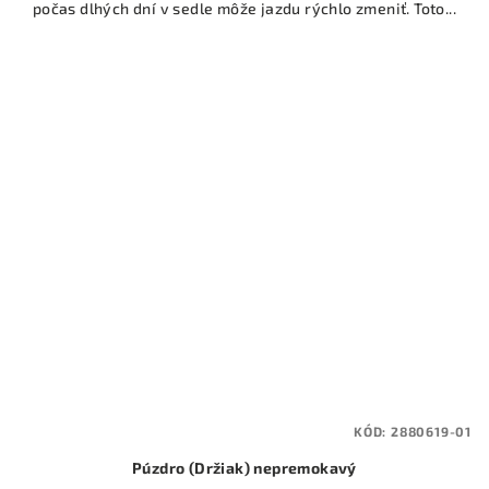
počas dlhých dní v sedle môže jazdu rýchlo zmeniť. Toto...
KÓD:
2880619-01
Púzdro (Držiak) nepremokavý