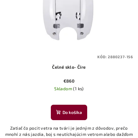
KÓD:
2880237-156
Čelné sklo- Číre
€860
Skladom
(1 ks)
Do košíka
Zatiaľ čo pocit vetra na tvári je jedným z dôvodov, prečo
mnohí z nás jazdia, boj s neutíchajúcim vetrom alebo dažďom