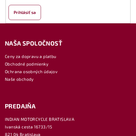
Prihlásiť sa
Z
á
NAŠA SPOLOČNOSŤ
p
ä
Ceny za dopravu a platbu
t
Obchodné podmienky
i
Ochrana osobných údajov
e
Naše obchody
PREDAJŇA
INDIAN MOTORCYCLE BRATISLAVA
Ivanská cesta 16733/15
821 04 Bratislava