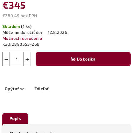
€345
€280,49 bez DPH
Jednotková
Skladom
(1 ks)
cena:
Môžeme doručiť do:
12.8.2026
Možnosti doručenia
Kód:
2890555-266
−
+
Do košíka
Opýtať sa
Zdieľať
Popis