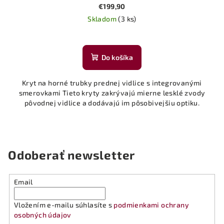
€199,90
Skladom
(3 ks)
Do košíka
Kryt na horné trubky prednej vidlice s integrovanými
smerovkami Tieto kryty zakrývajú mierne lesklé zvody
pôvodnej vidlice a dodávajú im pôsobivejšiu optiku.
Odoberať newsletter
Email
Vložením e-mailu súhlasíte s
podmienkami ochrany
osobných údajov