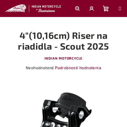
Prejsť
na
obsah
Nákupn
Hľadať
Prihlásenie
4"(10,16cm) Riser na
košík
riadidla - Scout 2025
INDIAN MOTORCYCLE
Priemerné
Neohodnotené
Podrobnosti hodnotenia
hodnotenie
produktu
je
0,0
z
5
hviezdičiek.