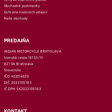
t
Obchodné podmienky
i
Ochrana osobných údajov
e
Naše obchody
PREDAJŇA
INDIAN MOTORCYCLE BRATISLAVA
Ivanská cesta 16733/15
821 04 Bratislava
Slovensko
IČO: 45854629
DIČ: 2023105183
IČ DPH: SK2023105183
KONTAKT