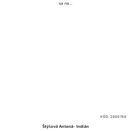
sa na...
KÓD:
2880768
Štýlová Antená- Indián