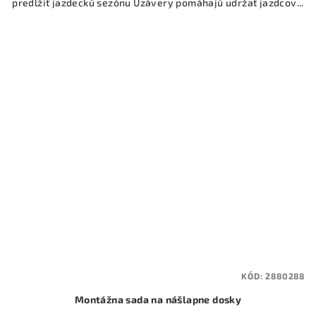
predĺžiť jazdeckú sezónu Uzávery pomáhajú udržať jazdcov...
KÓD:
2880288
Montážna sada na nášlapne dosky