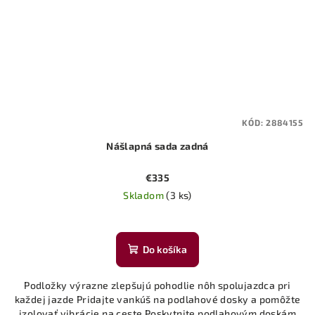
KÓD:
2884155
Nášlapná sada zadná
€335
Skladom
(3 ks)
Do košíka
Podložky výrazne zlepšujú pohodlie nôh spolujazdca pri
každej jazde Pridajte vankúš na podlahové dosky a pomôžte
izolovať vibrácie na ceste Poskytnite podlahovým doskám