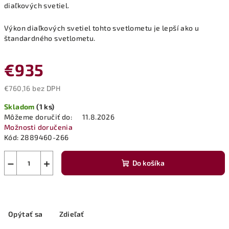
diaľkových svetiel.
Výkon diaľkových svetiel tohto svetlometu je lepší ako u
štandardného svetlometu.
€935
€760,16 bez DPH
Jednotková
Skladom
(1 ks)
cena:
Môžeme doručiť do:
11.8.2026
Možnosti doručenia
Kód:
2889460-266
−
+
Do košíka
Opýtať sa
Zdieľať