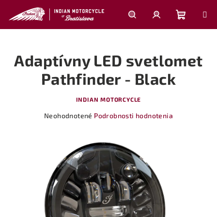
Prejsť
na
obsah
Nákupn
Hľadať
Prihlásenie
Adaptívny LED svetlomet
košík
Pathfinder - Black
INDIAN MOTORCYCLE
Priemerné
Neohodnotené
Podrobnosti hodnotenia
hodnotenie
produktu
je
0,0
z
5
hviezdičiek.