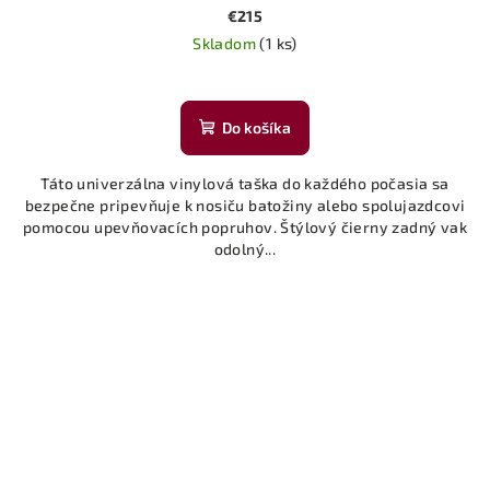
€215
Skladom
(1 ks)
Do košíka
Táto univerzálna vinylová taška do každého počasia sa
bezpečne pripevňuje k nosiču batožiny alebo spolujazdcovi
pomocou upevňovacích popruhov. Štýlový čierny zadný vak
odolný...