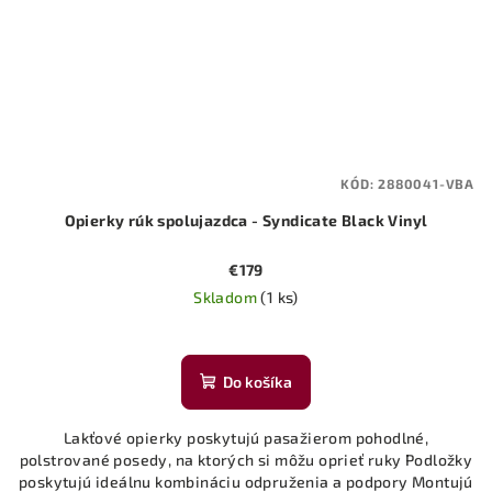
KÓD:
2880041-VBA
Opierky rúk spolujazdca - Syndicate Black Vinyl
€179
Skladom
(1 ks)
Do košíka
Lakťové opierky poskytujú pasažierom pohodlné,
polstrované posedy, na ktorých si môžu oprieť ruky Podložky
poskytujú ideálnu kombináciu odpruženia a podpory Montujú