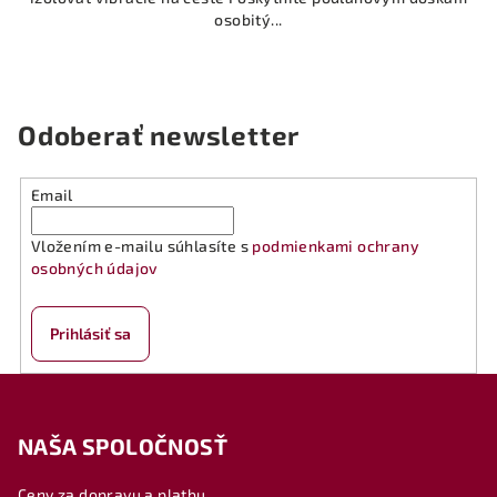
osobitý...
Odoberať newsletter
Email
Vložením e-mailu súhlasíte s
podmienkami ochrany
osobných údajov
Prihlásiť sa
Z
á
NAŠA SPOLOČNOSŤ
p
ä
Ceny za dopravu a platbu