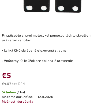
Prispôsobte si svoj motocykel pomocou týchto skvelých
uzáverov ventilov.
• Ľahká CNC obrábaná eloxovaná zliatina
• Vnútorný 'O' krúžok pre dokonalé utesnenie
€5
€4,07 bez DPH
Jednotková
Skladom
(1 ks)
cena:
Môžeme doručiť do:
12.8.2026
Možnosti doručenia