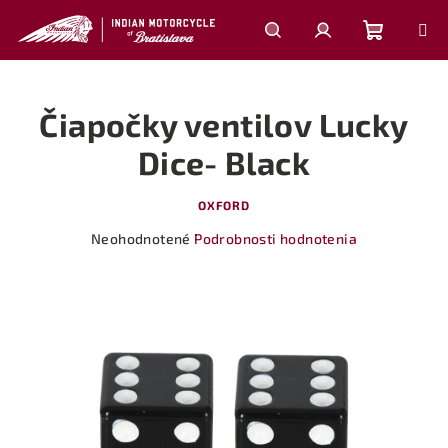
Prejsť
na
obsah
Nákupn
Hľadať
Prihlásenie
Čiapočky ventilov Lucky
košík
Dice- Black
OXFORD
Priemerné
Neohodnotené
Podrobnosti hodnotenia
hodnotenie
produktu
je
0,0
z
5
hviezdičiek.