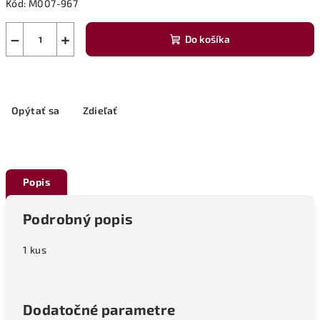
Kód:
M007-967
−
+
Do košíka
Opýtať sa
Zdieľať
Popis
Podrobný popis
1 kus
Dodatočné parametre