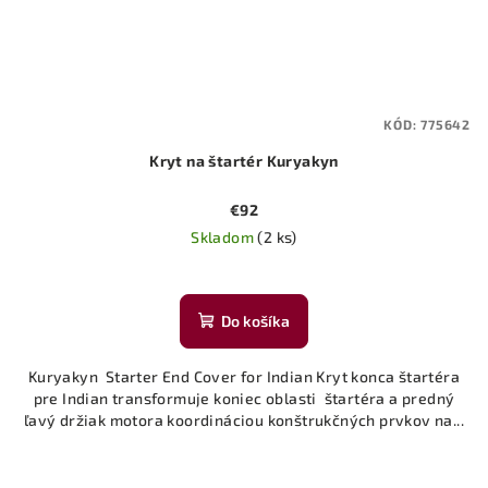
KÓD:
775642
Kryt na štartér Kuryakyn
€92
Skladom
(2 ks)
Do košíka
Kuryakyn Starter End Cover for Indian Kryt konca štartéra
pre Indian transformuje koniec oblasti štartéra a predný
ľavý držiak motora koordináciou konštrukčných prvkov na...