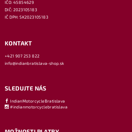
IČO: 45854629
DIČ: 2023105183
IČ DPH: SK2023105183
KONTAKT
+421 907 253 822
info@indianbratislava-shop.sk
SLEDUJTE NÁS
IndianMotorcycleBratislava
#indianmotorcyclebratislava
MOŽNOSTI PLATBY