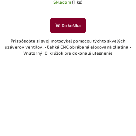
Skladom
(1 ks)
Do košíka
Prispôsobte si svoj motocykel pomocou týchto skvelých
uzáverov ventilov. • Ľahká CNC obrábaná eloxovaná zliatina •
Vnútorný 'O' krúžok pre dokonalé utesnenie