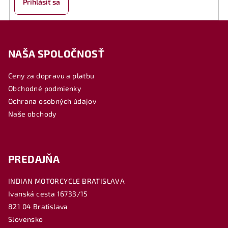
Prihlásiť sa
Z
á
NAŠA SPOLOČNOSŤ
p
ä
Ceny za dopravu a platbu
t
Obchodné podmienky
i
Ochrana osobných údajov
e
Naše obchody
PREDAJŇA
INDIAN MOTORCYCLE BRATISLAVA
Ivanská cesta 16733/15
821 04 Bratislava
Slovensko