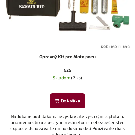
KÓD:
M011-644
Opravný Kit pre Moto pneu
€25
Skladom
(2 ks)
Do košíka
Nádoba je pod tlakom, nevystavujte vysokým teplotám,
priamemu slnku a ostrým predmetom - nebezpečenstvo
explózie Uchovávajte mimo dosahu detí Používajte iba s
odporúčaným...