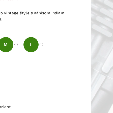
o vintage štýle s nápisom Indiam
e.
M
L
ariant