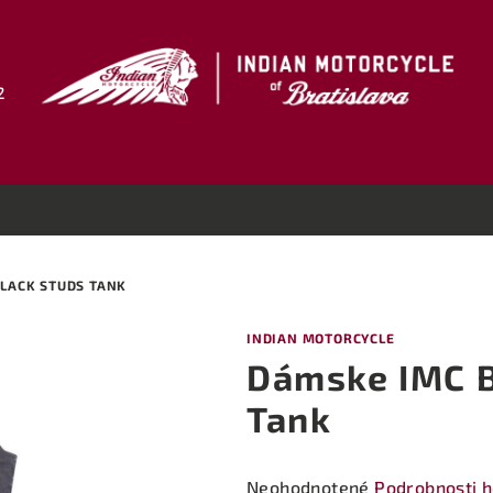
2
LACK STUDS TANK
INDIAN MOTORCYCLE
Dámske IMC B
Tank
Priemerné
Neohodnotené
Podrobnosti 