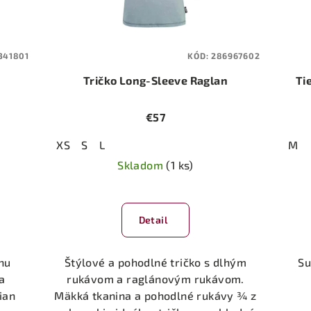
341801
KÓD:
286967602
Tričko Long-Sleeve Raglan
Ti
€57
XS
S
L
M
Skladom
(1 ks)
Detail
nu
Štýlové a pohodlné tričko s dlhým
Su
a
rukávom a raglánovým rukávom.
ian
Mäkká tkanina a pohodlné rukávy ¾ z