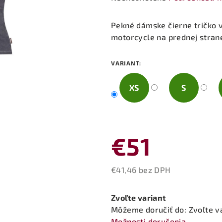
hodnotenie
produktu
Pekné dámske čierne tričko v
je
motorcycle na prednej stran
0,0
z
VARIANT:
5
hviezdičiek.
XS
S
€51
€41,46 bez DPH
Jednotková
cena:
Zvoľte variant
Môžeme doručiť do:
Zvoľte v
Možnosti doručenia