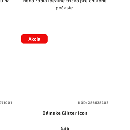
ou na
neho robia ideálne tričko pre chladné
počasie.
Akcia
971001
KÓD:
286628203
Dámske Glitter Icon
€36