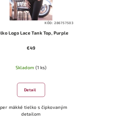
KÓD:
286757503
elko Logo Lace Tank Top, Purple
€49
Skladom
(1 ks)
Detail
per mäkké tielko s čipkovaným
detailom