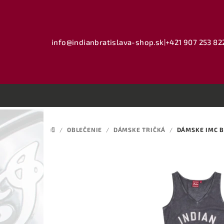
Prejsť
na
obsah
info@indianbratislava-shop.sk
|
+421 907 253 82
/
OBLEČENIE
/
DÁMSKE TRIČKÁ
/
DÁMSKE IMC B
DOMOV