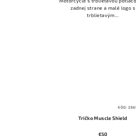
Motorcycle s trblietavou potlač
zadnej strane a malé logo s
trblietavým...
KÓD:
286
Tričko Muscle Shield
€50