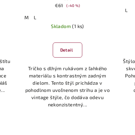
€61
(–40 %)
L
M
L
Skladom
(1 ks)
Priemerné
hodnotenie
Detail
produktu
je
štítu
Štýl
5,0
na
Tričko s dlhým rukávom z ľahkého
skv
z
nce
materiálu s kontrastným zadným
Poho
5
Náš
dielom. Tento štýl prichádza v
hviezdičiek.
...
pohodlnom uvoľnenom strihu a je vo
vintage štýle, čo dodáva odevu
nekonzistentný...