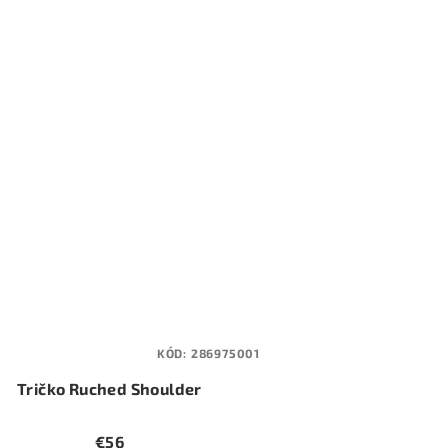
KÓD:
286975001
Tričko Ruched Shoulder
€56