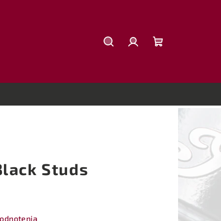
Hľadať
Prihlásenie
Nákupný
košík
lack Studs
hodnotenia