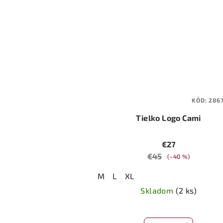
KÓD:
286
Tielko Logo Cami
€27
€45
(–40 %)
M
L
XL
Skladom
(2 ks)