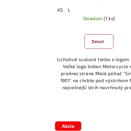
XS
L
Skladom
(1 ks)
Detail
Lichotivé svalové tielko s logom 
Veľké logo Indian Motorcycle 
prednej strane Malá potlač "Si
1901" na chrbte pod výstrihom 
najvoľnejší strih navrhnutý pre
Akcia