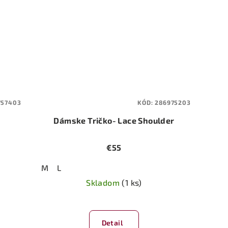
757403
KÓD:
286975203
Dámske Tričko- Lace Shoulder
€55
M
L
Skladom
(1 ks)
Detail