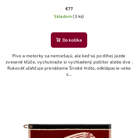
€77
Skladom
(3 ks)
Do košíka
Pivo a motorky sa nemiešajú, ale keď sú po dlhej jazde
zvesené kľúče, vychutnajte si vychladený polliter alebo dva .
Rukoväť uľahčuje prenášanie Široké hrdlo, odklápacie veko
s...