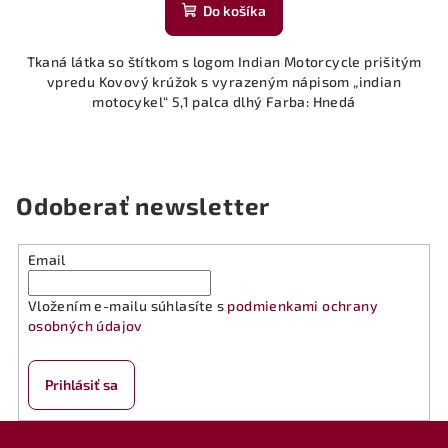
Do košíka
Tkaná látka so štítkom s logom Indian Motorcycle prišitým
vpredu Kovový krúžok s vyrazeným nápisom „indian
motocykel“ 5,1 palca dlhý Farba: Hnedá
Odoberať newsletter
Email
Vložením e-mailu súhlasíte s
podmienkami ochrany
osobných údajov
Prihlásiť sa
Z