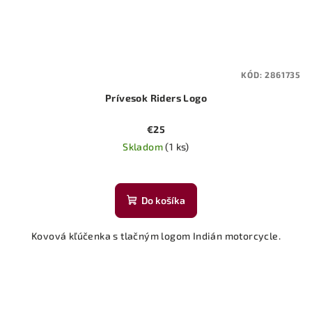
KÓD:
2861735
Prívesok Riders Logo
€25
Skladom
(1 ks)
Do košíka
Kovová kľúčenka s tlačným logom Indián motorcycle.