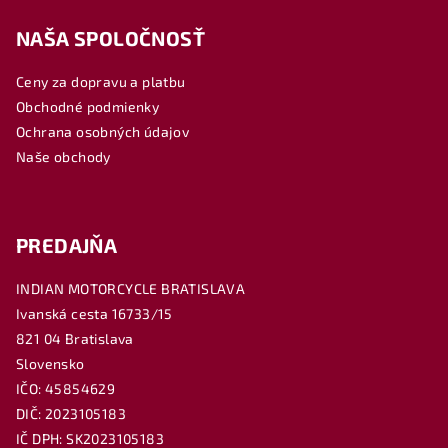
á
NAŠA SPOLOČNOSŤ
p
ä
Ceny za dopravu a platbu
t
Obchodné podmienky
i
Ochrana osobných údajov
e
Naše obchody
PREDAJŇA
INDIAN MOTORCYCLE BRATISLAVA
Ivanská cesta 16733/15
821 04 Bratislava
Slovensko
IČO: 45854629
DIČ: 2023105183
IČ DPH: SK2023105183