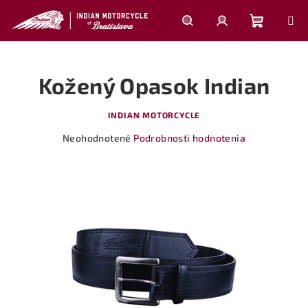
Prejsť
na
obsah
Nákupn
Hľadať
Prihlásenie
Kožený Opasok Indian
košík
INDIAN MOTORCYCLE
Priemerné
Neohodnotené
Podrobnosti hodnotenia
hodnotenie
produktu
je
0,0
z
5
hviezdičiek.