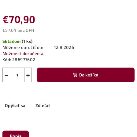
€70,90
€57,64 bez DPH
Jednotková
Skladom
(1 ks)
cena:
Môžeme doručiť do:
12.8.2026
Možnosti doručenia
Kód:
286977602
−
+
Do košíka
Opýtať sa
Zdieľať
Popis