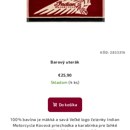
KÓD:
2833216
Barový uterák
€25,90
Skladom
(4 ks)
Do košíka
100% bavlna je mäkká a savá Veľké logo čelenky Indian
Motorcycle Kovová priechodka a karabínka pre ľahké