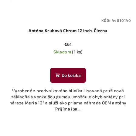
KÓD:
44010140
Anténa Kruhová Chrom 12 Inch. Čierna
€61
Skladom
(1 ks)
Do košíka
Vyrobené z predvalkového hliníka Lisovaná pružinová
základňa s vonkajšou gumou umožňuje ohyb antény pri
náraze Meria 12" a slúži ako priama náhrada OEM antény
Prijíma iba...