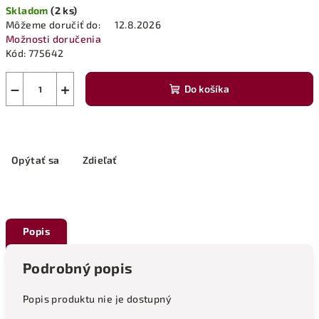
Skladom
(2 ks)
cena:
Môžeme doručiť do:
12.8.2026
Možnosti doručenia
Kód:
775642
−
+
Do košíka
Opýtať sa
Zdieľať
Popis
Podrobný popis
Popis produktu nie je dostupný