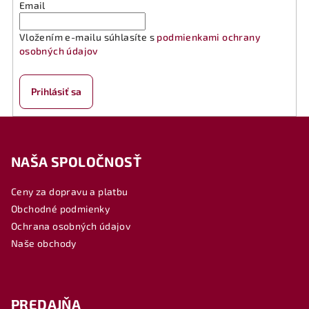
Email
Vložením e-mailu súhlasíte s
podmienkami ochrany
osobných údajov
Prihlásiť sa
Z
á
NAŠA SPOLOČNOSŤ
p
ä
Ceny za dopravu a platbu
t
Obchodné podmienky
i
Ochrana osobných údajov
e
Naše obchody
PREDAJŇA