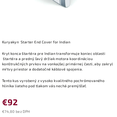
Kuryakyn
Starter End Cover for Indian
Kryt konca štartéra pre Indian transformuje koniec oblasti
štartéra a predný ľavý držiak motora koordináciou
konštrukčných prvkov na vonkajšej primárnej časti, aby zakryl
mŕtvy priestor a dodatočné káblové spojenia.
Tento kus vyrobený z vysoko kvalitného pochrómovaného
hliníka liateho pod tlakom vás nechá premýšľať.
€92
€74,80 bez DPH
Jednotková