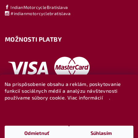
IndianMotorcycleBratislava
#indianmotorcyclebratislava
MOŽNOSTI PLATBY
Na prispôsobenie obsahu a reklám, poskytovanie
funkcií sociálnych médií a analýzu návštevnosti
používame súbory cookie. Viac informácií
tu
.
Nastavenie
Copyright 2026
Indianbratislava-shop
. Všetky práva
vyhradené.
Upraviť nastavenie cookies
Odmietnuť
Súhlasím