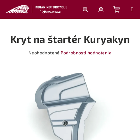
Prejsť
na
obsah
Nákupn
Hľadať
Prihlásenie
Kryt na štartér Kuryakyn
košík
Priemerné
Neohodnotené
Podrobnosti hodnotenia
hodnotenie
produktu
je
0,0
z
5
hviezdičiek.