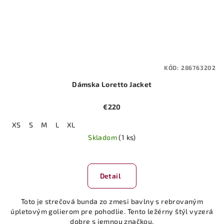
KÓD:
286763202
Dámska Loretto Jacket
€220
XS
S
M
L
XL
Skladom
(1 ks)
Detail
Toto je strečová bunda zo zmesi bavlny s rebrovaným
úpletovým golierom pre pohodlie. Tento ležérny štýl vyzerá
dobre s jemnou značkou.