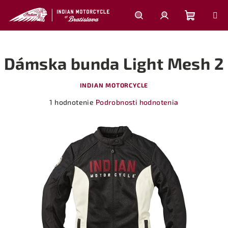
Prejsť
na
obsah
Nákupn
Hľadať
Prihlásenie
Dámska bunda Light Mesh 2
košík
INDIAN MOTORCYCLE
Priemerné
1 hodnotenie
Podrobnosti hodnotenia
hodnotenie
produktu
je
5,0
z
5
hviezdičiek.