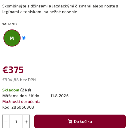
Skombinujte s džínsami a jazdeckými čižmami alebo noste s
legínami a teniskami na bežné nosenie.
VARIANT:
M
€375
€304,88 bez DPH
Jednotková
Skladom
(2 ks)
cena:
Môžeme doručiť do:
11.8.2026
Možnosti doručenia
Kód:
286050303
−
+
Do košíka