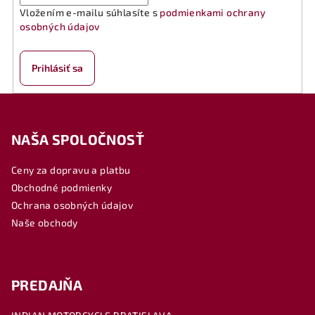
Vložením e-mailu súhlasíte s
podmienkami ochrany
osobných údajov
Prihlásiť sa
Z
á
NAŠA SPOLOČNOSŤ
p
ä
Ceny za dopravu a platbu
t
Obchodné podmienky
i
Ochrana osobných údajov
e
Naše obchody
PREDAJŇA