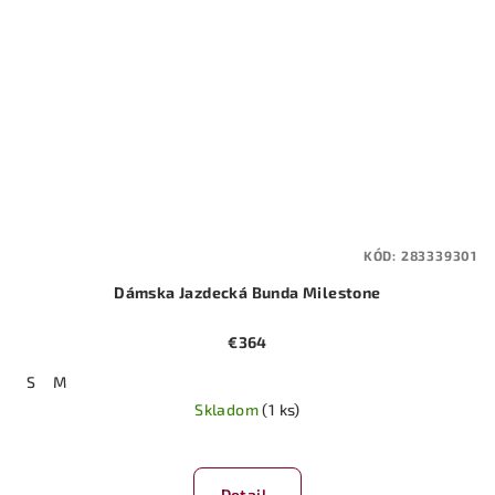
KÓD:
283339301
Dámska Jazdecká Bunda Milestone
€364
S
M
Skladom
(1 ks)
Priemerné
hodnotenie
produktu
Detail