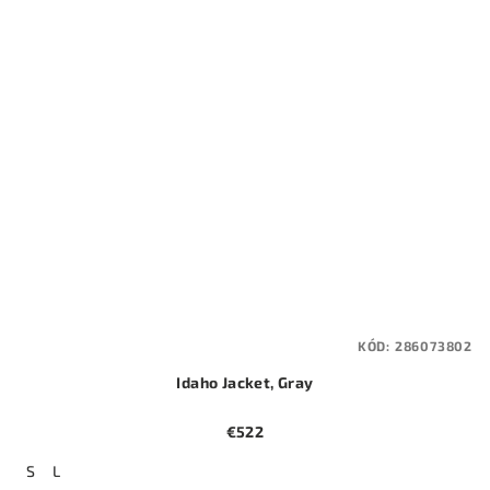
KÓD:
286073802
Idaho Jacket, Gray
€522
S
L