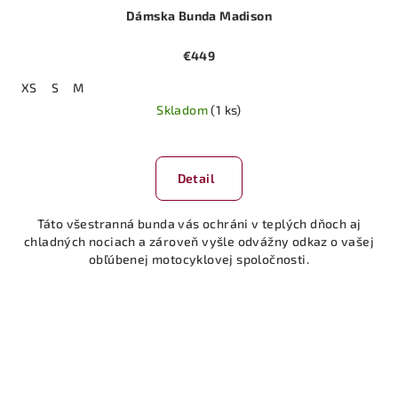
Dámska Bunda Madison
€449
XS
S
M
Skladom
(1 ks)
Priemerné
hodnotenie
produktu
Detail
je
5,0
Táto všestranná bunda vás ochráni v teplých dňoch aj
z
chladných nociach a zároveň vyšle odvážny odkaz o vašej
5
obľúbenej motocyklovej spoločnosti.
hviezdičiek.