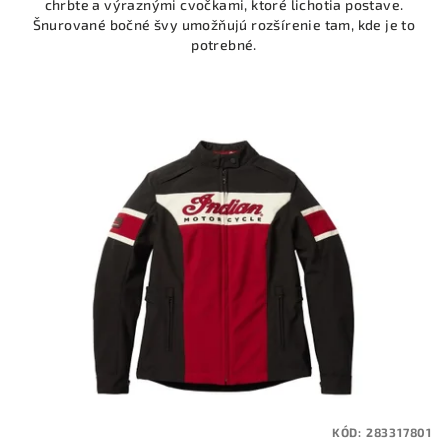
chrbte a výraznými cvočkami, ktoré lichotia postave.
Šnurované bočné švy umožňujú rozšírenie tam, kde je to
potrebné.
KÓD:
283317801