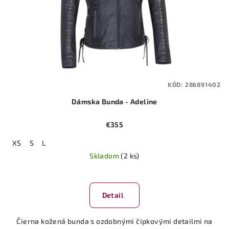
KÓD:
286891402
Dámska Bunda - Adeline
€355
XS
S
L
Skladom
(2 ks)
Detail
Čierna kožená bunda s ozdobnými čipkovými detailmi na