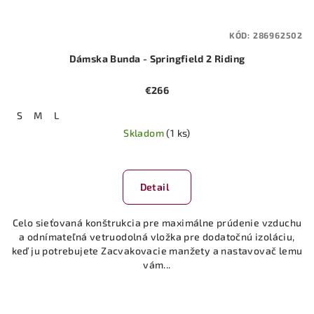
KÓD:
286962502
Dámska Bunda - Springfield 2 Riding
€266
S
M
L
Skladom
(1 ks)
Detail
Celo sieťovaná konštrukcia pre maximálne prúdenie vzduchu
a odnímateľná vetruodolná vložka pre dodatočnú izoláciu,
keď ju potrebujete Zacvakovacie manžety a nastavovač lemu
vám...