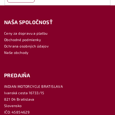
Z
á
NAŠA SPOLOČNOSŤ
p
ä
Ceny za dopravu a platbu
t
Obchodné podmienky
i
Ochrana osobných údajov
e
Naše obchody
PREDAJŇA
INDIAN MOTORCYCLE BRATISLAVA
Ivanská cesta 16733/15
821 04 Bratislava
Slovensko
IČO: 45854629