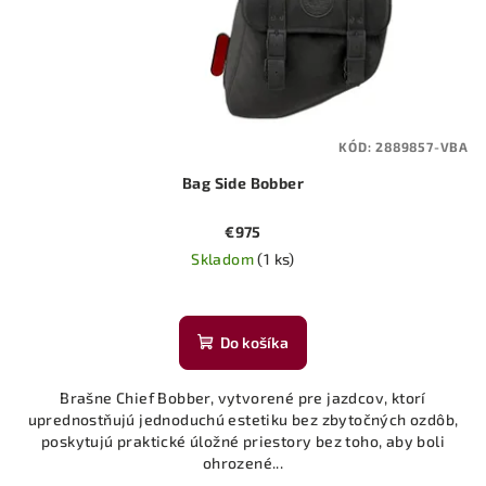
KÓD:
2889857-VBA
Bag Side Bobber
€975
Skladom
(1 ks)
Priemerné
hodnotenie
produktu
Do košíka
je
5,0
Brašne Chief Bobber, vytvorené pre jazdcov, ktorí
z
uprednostňujú jednoduchú estetiku bez zbytočných ozdôb,
5
poskytujú praktické úložné priestory bez toho, aby boli
hviezdičiek.
ohrozené...