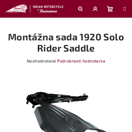
Prejsť
na
obsah
Nákupn
Hľadať
Prihlásenie
Montážna sada 1920 Solo
košík
Rider Saddle
Priemerné
Neohodnotené
Podrobnosti hodnotenia
hodnotenie
produktu
je
0,0
z
5
hviezdičiek.