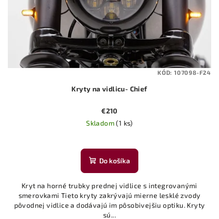
KÓD:
107098-F24
Kryty na vidlicu- Chief
€210
Skladom
(1 ks)
Do košíka
Kryt na horné trubky prednej vidlice s integrovanými
smerovkami Tieto kryty zakrývajú mierne lesklé zvody
pôvodnej vidlice a dodávajú im pôsobivejšiu optiku. Kryty
sú...