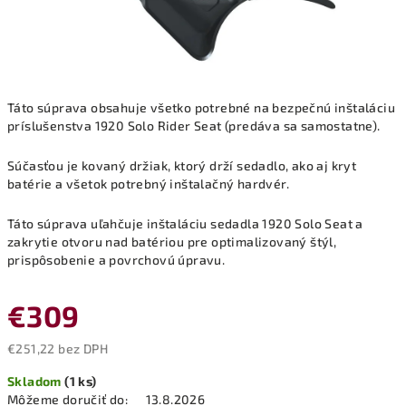
Táto súprava obsahuje všetko potrebné na bezpečnú inštaláciu
príslušenstva 1920 Solo Rider Seat (predáva sa samostatne).
Súčasťou je kovaný držiak, ktorý drží sedadlo, ako aj kryt
batérie a všetok potrebný inštalačný hardvér.
Táto súprava uľahčuje inštaláciu sedadla 1920 Solo Seat a
zakrytie otvoru nad batériou pre optimalizovaný štýl,
prispôsobenie a povrchovú úpravu.
€309
€251,22 bez DPH
Jednotková
Skladom
(1 ks)
cena:
Môžeme doručiť do:
13.8.2026