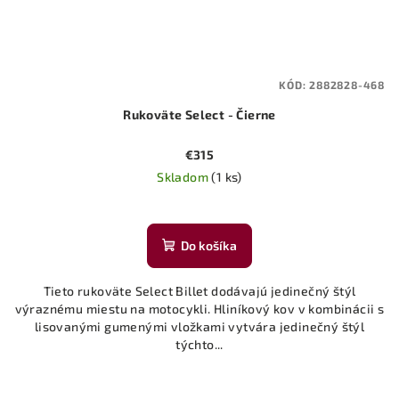
KÓD:
2882828-468
Rukoväte Select - Čierne
€315
Skladom
(1 ks)
Do košíka
Tieto rukoväte Select Billet dodávajú jedinečný štýl
výraznému miestu na motocykli. Hliníkový kov v kombinácii s
lisovanými gumenými vložkami vytvára jedinečný štýl
týchto...