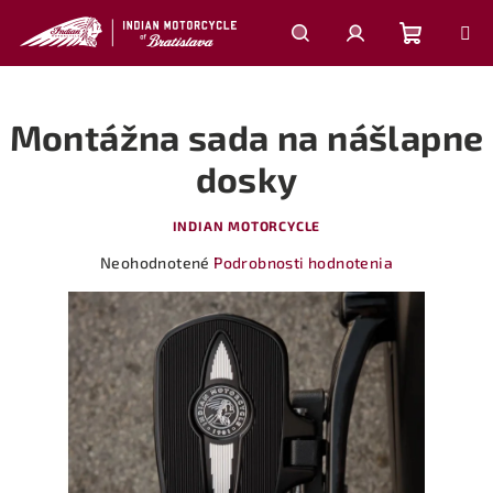
Prejsť
na
obsah
Nákupn
Hľadať
Prihlásenie
Montážna sada na nášlapne
košík
dosky
INDIAN MOTORCYCLE
Priemerné
Neohodnotené
Podrobnosti hodnotenia
hodnotenie
produktu
je
0,0
z
5
hviezdičiek.