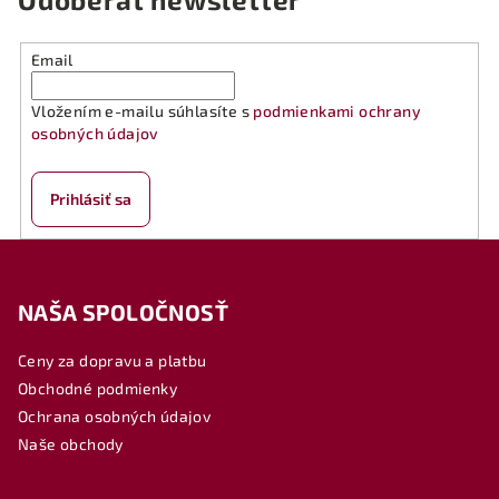
Email
Vložením e-mailu súhlasíte s
podmienkami ochrany
osobných údajov
Prihlásiť sa
Z
á
NAŠA SPOLOČNOSŤ
p
ä
Ceny za dopravu a platbu
t
Obchodné podmienky
i
Ochrana osobných údajov
e
Naše obchody