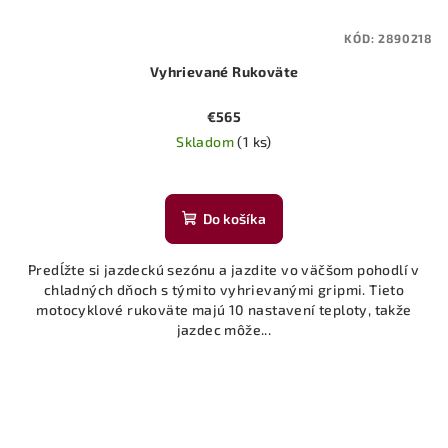
KÓD:
2890218
Vyhrievané Rukoväte
€565
Skladom
(1 ks)
Do košíka
Predĺžte si jazdeckú sezónu a jazdite vo väčšom pohodlí v
chladných dňoch s týmito vyhrievanými gripmi. Tieto
motocyklové rukoväte majú 10 nastavení teploty, takže
jazdec môže...