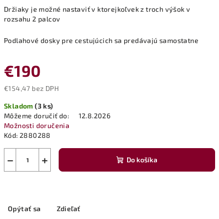
Držiaky je možné nastaviť v ktorejkoľvek z troch výšok v
rozsahu 2 palcov
Podlahové dosky pre cestujúcich sa predávajú samostatne
€190
€154,47 bez DPH
Jednotková
Skladom
(3 ks)
cena:
Môžeme doručiť do:
12.8.2026
Možnosti doručenia
Kód:
2880288
−
+
Do košíka
Opýtať sa
Zdieľať