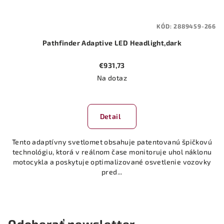
KÓD:
2889459-266
Pathfinder Adaptive LED Headlight,dark
€931,73
Na dotaz
Detail
Tento adaptívny svetlomet obsahuje patentovanú špičkovú
technológiu, ktorá v reálnom čase monitoruje uhol náklonu
motocykla a poskytuje optimalizované osvetlenie vozovky
pred...
Odoberať newsletter