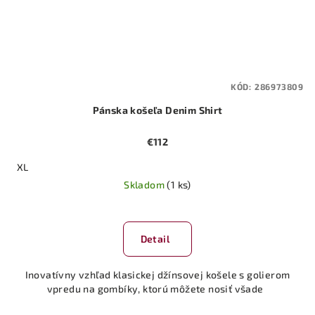
KÓD:
286973809
Pánska košeľa Denim Shirt
€112
XL
Skladom
(1 ks)
Detail
Inovatívny vzhľad klasickej džínsovej košele s golierom
vpredu na gombíky, ktorú môžete nosiť všade