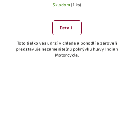
Skladom
(1 ks)
Priemerné
hodnotenie
produktu
Detail
je
5,0
Toto tielko vás udrží v chlade a pohodlí a zároveň
z
predstavuje nezameniteľnú pokrývku hlavy Indian
5
Motorcycle.
hviezdičiek.