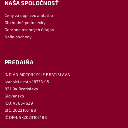
NAŠA SPOLOČNOSŤ
p
ä
Ceny za dopravu a platbu
t
Obchodné podmienky
i
Ochrana osobných údajov
e
Naše obchody
PREDAJŇA
INDIAN MOTORCYCLE BRATISLAVA
Ivanská cesta 16733/15
821 04 Bratislava
Slovensko
IČO: 45854629
DIČ: 2023105183
IČ DPH: SK2023105183