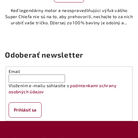
Keď legendárny motor a neospravedlňujúci výfuk vášho
Super Chiefa nie sú na to, aby prehovorili, nechajte to za nich
urobiť vaše tričko. Džersej zo 100% bavlny je odolný a...
Odoberať newsletter
Email
Vložením e-mailu súhlasíte s
podmienkami ochrany
osobných údajov
Prihlásiť sa
Z
á