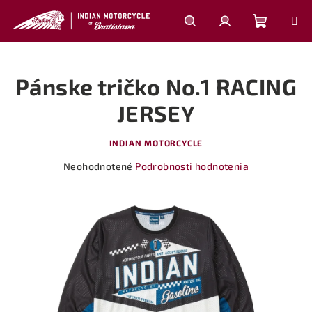
Prejsť
na
obsah
Nákupn
Hľadať
Prihlásenie
Pánske tričko No.1 RACING
košík
JERSEY
INDIAN MOTORCYCLE
Priemerné
Neohodnotené
Podrobnosti hodnotenia
hodnotenie
produktu
je
0,0
z
5
hviezdičiek.