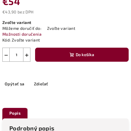
€54
€43,90 bez DPH
Jednotková
Zvoľte variant
cena:
Môžeme doručiť do:
Zvoľte variant
Možnosti doručenia
Kód:
Zvoľte variant
−
+
Do košíka
Opýtať sa
Zdieľať
Popis
Podrobný popis