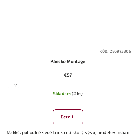
KÓD:
286973306
Pánske Montage
€57
L
XL
Skladom
(2 ks)
Detail
Mäkké, pohodlné šedé tričko ctí skorý vývoj modelov Indian