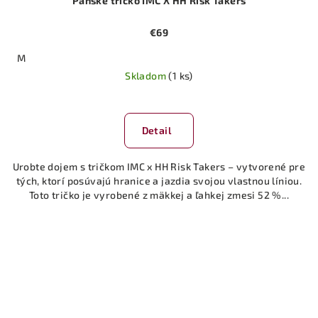
Pánske tričko IMC X HH Risk Takers
€69
M
Skladom
(1 ks)
Detail
Urobte dojem s tričkom IMC x HH Risk Takers – vytvorené pre
tých, ktorí posúvajú hranice a jazdia svojou vlastnou líniou.
Toto tričko je vyrobené z mäkkej a ľahkej zmesi 52 %...