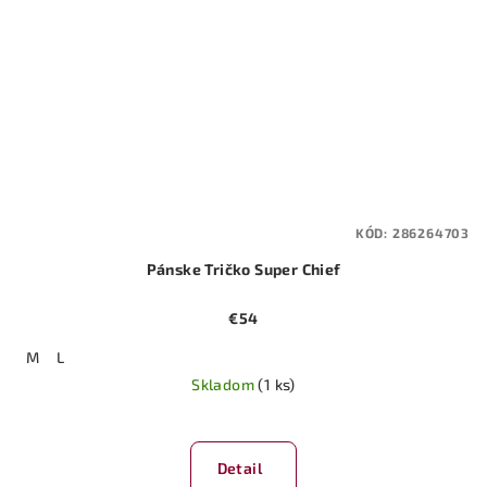
KÓD:
286264703
Pánske Tričko Super Chief
€54
M
L
Skladom
(1 ks)
Detail