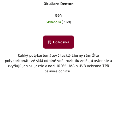
Okuliare Denton
€64
Skladom
(2 ks)
Do košíka
Ľahký polykarbonátový lesklý čierny rám Žlté
polykarbonátové sklá odolné voči rozbitiu znižujú oslnenie a
zvyšujú jas pri jazde v noci 100% UVA a UVB ochrana TPR
penové očnice...