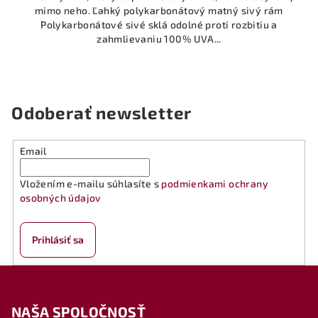
mimo neho. Ľahký polykarbonátový matný sivý rám
Polykarbonátové sivé sklá odolné proti rozbitiu a
zahmlievaniu 100% UVA...
Odoberať newsletter
Email
Vložením e-mailu súhlasíte s
podmienkami ochrany
osobných údajov
Prihlásiť sa
Z
á
NAŠA SPOLOČNOSŤ
p