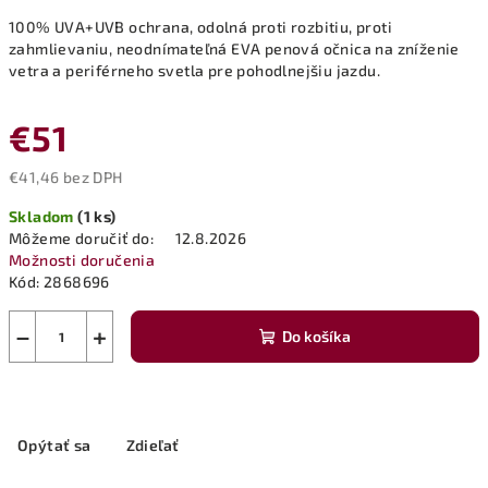
100% UVA+UVB ochrana, odolná proti rozbitiu, proti
zahmlievaniu, neodnímateľná EVA penová očnica na zníženie
vetra a periférneho svetla pre pohodlnejšiu jazdu.
€51
€41,46 bez DPH
Jednotková
Skladom
(1 ks)
cena:
Môžeme doručiť do:
12.8.2026
Možnosti doručenia
Kód:
2868696
−
+
Do košíka
Opýtať sa
Zdieľať