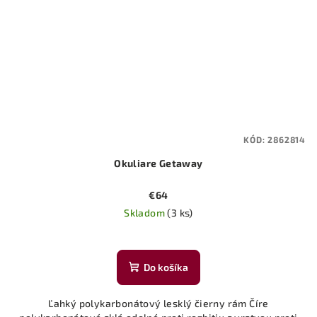
KÓD:
2862814
Okuliare Getaway
€64
Skladom
(3 ks)
Do košíka
Ľahký polykarbonátový lesklý čierny rám Číre