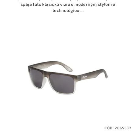
spája túto klasickú víziu s moderným štýlom a
hviezdičiek.
technológiou,...
KÓD:
2865537