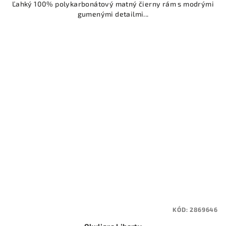
Ľahký 100% polykarbonátový matný čierny rám s modrými
gumenými detailmi...
KÓD:
2869646