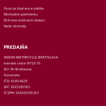
ä
Ceny za dopravu a platbu
t
Obchodné podmienky
i
Ochrana osobných údajov
e
Naše obchody
PREDAJŇA
INDIAN MOTORCYCLE BRATISLAVA
Ivanská cesta 16733/15
821 04 Bratislava
Slovensko
IČO: 45854629
DIČ: 2023105183
IČ DPH: SK2023105183