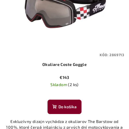
KÓD:
2869713
Okuliare Coste Goggle
€143
Skladom
(2 ks)
Priemerné
hodnotenie
produktu
Do košíka
je
5,0
Exkluzívny dizajn vychádza z okuliarov The Barstow od
z
100%, ktoré čerpá inšpiráciu z prvých dní motocyklovania a
5