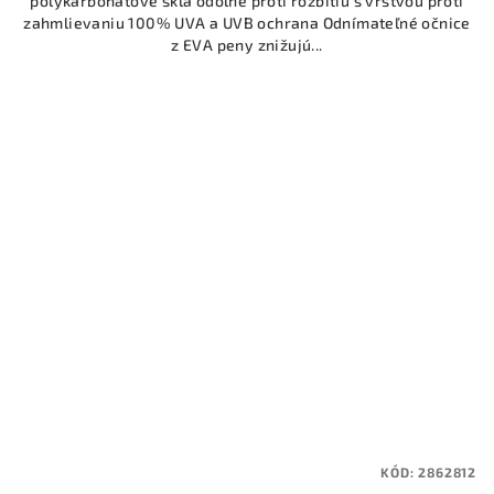
polykarbonátové sklá odolné proti rozbitiu s vrstvou proti
zahmlievaniu 100% UVA a UVB ochrana Odnímateľné očnice
z EVA peny znižujú...
KÓD:
2862812