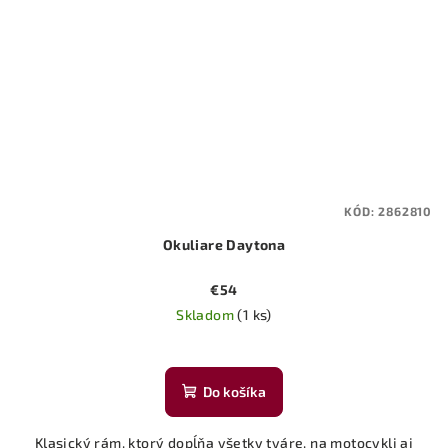
KÓD:
2862810
Okuliare Daytona
€54
Skladom
(1 ks)
Do košíka
Klasický rám, ktorý dopĺňa všetky tváre, na motocykli aj