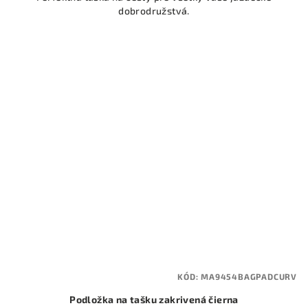
dobrodružstvá.
5
hviezdičiek.
KÓD:
MA9454BAGPADCURV
Podložka na tašku zakrivená čierna