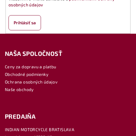
osobných údajov
Prihlásiť sa
Z
á
NAŠA SPOLOČNOSŤ
p
ä
Ceny za dopravu a platbu
t
Obchodné podmienky
i
Ochrana osobných údajov
e
Naše obchody
PREDAJŇA
INDIAN MOTORCYCLE BRATISLAVA