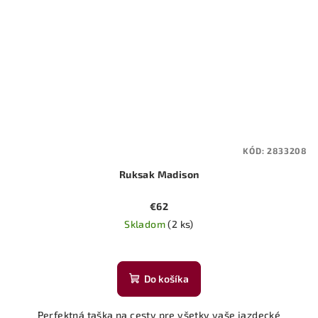
KÓD:
2833208
Ruksak Madison
€62
Skladom
(2 ks)
Priemerné
hodnotenie
produktu
Do košíka
je
5,0
Perfektná taška na cesty pre všetky vaše jazdecké
z