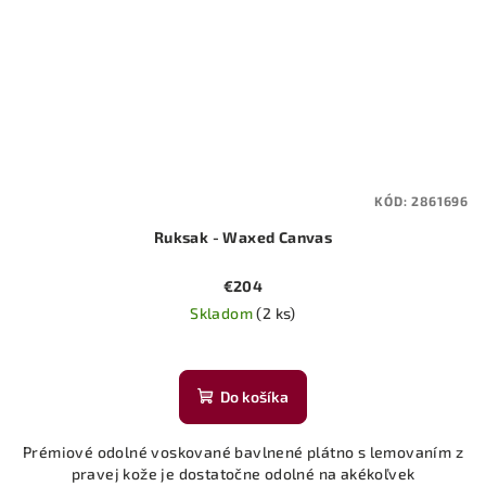
KÓD:
2861696
Ruksak - Waxed Canvas
€204
Skladom
(2 ks)
Priemerné
hodnotenie
produktu
Do košíka
je
5,0
Prémiové odolné voskované bavlnené plátno s lemovaním z
z
pravej kože je dostatočne odolné na akékoľvek
5