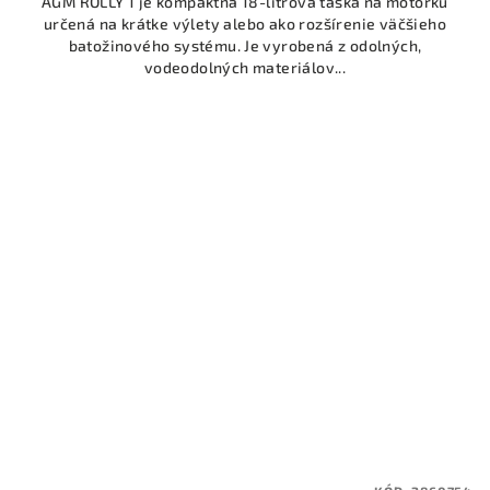
AGM ROLLY 1 je kompaktná 18-litrová taška na motorku
určená na krátke výlety alebo ako rozšírenie väčšieho
batožinového systému. Je vyrobená z odolných,
vodeodolných materiálov...