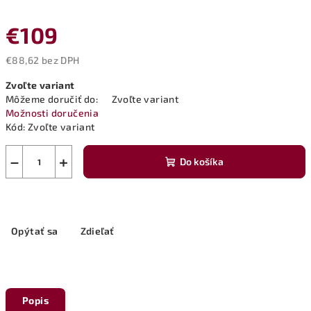
€109
€88,62 bez DPH
Jednotková
Zvoľte variant
cena:
Môžeme doručiť do:
Zvoľte variant
Možnosti doručenia
Kód:
Zvoľte variant
−
+
Do košíka
Opýtať sa
Zdieľať
Popis