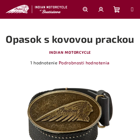
Prejsť
na
obsah
Nákupn
Hľadať
Prihlásenie
Opasok s kovovou prackou
košík
INDIAN MOTORCYCLE
Priemerné
1 hodnotenie
Podrobnosti hodnotenia
hodnotenie
produktu
je
5,0
z
5
hviezdičiek.