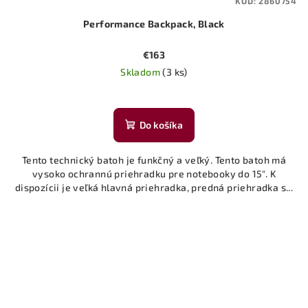
KÓD:
2860754
Performance Backpack, Black
€163
Skladom
(3 ks)
Priemerné
hodnotenie
produktu
Do košíka
je
5,0
Tento technický batoh je funkčný a veľký. Tento batoh má
z
vysoko ochrannú priehradku pre notebooky do 15". K
5
dispozícii je veľká hlavná priehradka, predná priehradka s...
hviezdičiek.