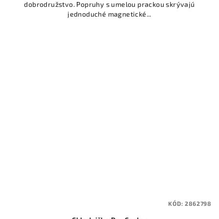
dobrodružstvo. Popruhy s umelou prackou skrývajú
hviezdičiek.
jednoduché magnetické...
KÓD:
2862798