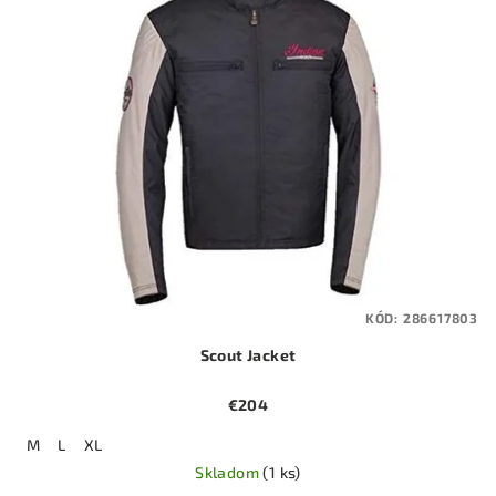
KÓD:
286617803
Scout Jacket
€204
M
L
XL
Skladom
(1 ks)