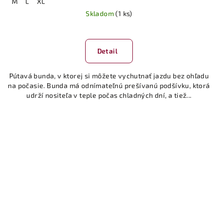
M
L
XL
Skladom
(1 ks)
Priemerné
hodnotenie
produktu
Detail
je
5,0
Pútavá bunda, v ktorej si môžete vychutnať jazdu bez ohľadu
z
na počasie. Bunda má odnímateľnú prešívanú podšívku, ktorá
5
udrží nositeľa v teple počas chladných dní, a tiež...
hviezdičiek.