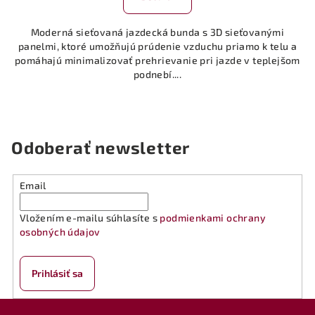
Moderná sieťovaná jazdecká bunda s 3D sieťovanými
panelmi, ktoré umožňujú prúdenie vzduchu priamo k telu a
pomáhajú minimalizovať prehrievanie pri jazde v teplejšom
podnebí....
Odoberať newsletter
Email
Vložením e-mailu súhlasíte s
podmienkami ochrany
osobných údajov
Prihlásiť sa
Z