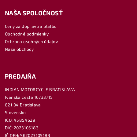
á
NAŠA SPOLOČNOSŤ
p
ä
Ceny za dopravu a platbu
t
Obchodné podmienky
i
Ochrana osobných údajov
e
Naše obchody
PREDAJŇA
INDIAN MOTORCYCLE BRATISLAVA
Ivanská cesta 16733/15
821 04 Bratislava
Slovensko
IČO: 45854629
DIČ: 2023105183
IČ DPH: SK2023105183