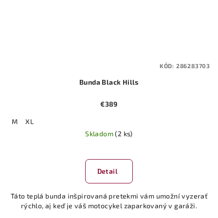
KÓD:
286283703
Bunda Black Hills
€389
M
XL
Skladom
(2 ks)
Detail
Táto teplá bunda inšpirovaná pretekmi vám umožní vyzerať
rýchlo, aj keď je váš motocykel zaparkovaný v garáži.