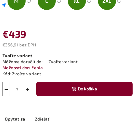
M
L
XL
2XL
€439
€356,91 bez DPH
Jednotková
Zvoľte variant
cena:
Môžeme doručiť do:
Zvoľte variant
Možnosti doručenia
Kód:
Zvoľte variant
−
+
Do košíka
Opýtať sa
Zdieľať