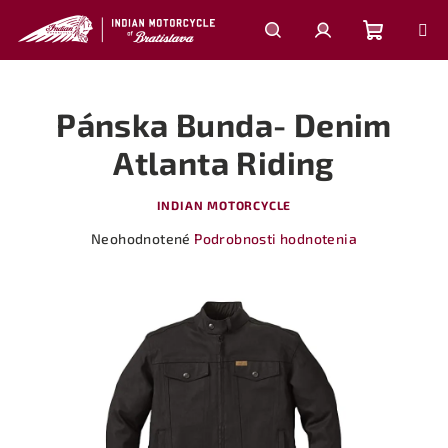
Prejsť
na
obsah
Nákupn
Hľadať
Prihlásenie
Pánska Bunda- Denim
košík
Atlanta Riding
INDIAN MOTORCYCLE
Priemerné
Neohodnotené
Podrobnosti hodnotenia
hodnotenie
produktu
je
0,0
z
5
hviezdičiek.