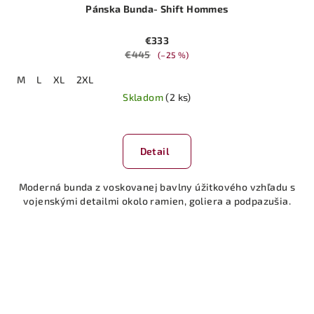
Pánska Bunda- Shift Hommes
€333
€445
(–25 %)
M
L
XL
2XL
Skladom
(2 ks)
Detail
Moderná bunda z voskovanej bavlny úžitkového vzhľadu s
vojenskými detailmi okolo ramien, goliera a podpazušia.