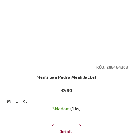
KÓD:
286464303
Men's San Pedro Mesh Jacket
€489
M
L
XL
Skladom
(1 ks)
Detail