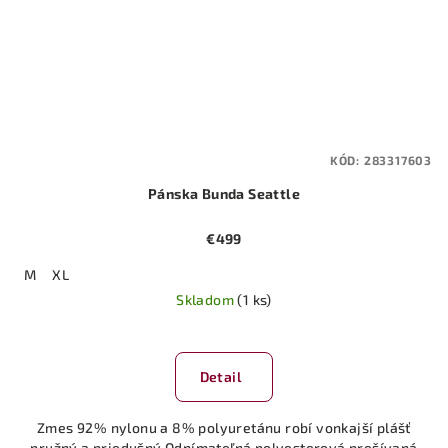
KÓD:
283317603
Pánska Bunda Seattle
€499
M
XL
Skladom
(1 ks)
Detail
Zmes 92% nylonu a 8% polyuretánu robí vonkajší plášť
pružný a priedušný Odnímateľná polyesterová prešívaná