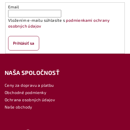
Email
Vložením e-mailu súhlasíte s
podmienkami ochrany
osobných údajov
Prihlásiť sa
Z
á
NAŠA SPOLOČNOSŤ
p
ä
Ceny za dopravu a platbu
t
Obchodné podmienky
i
Ochrana osobných údajov
e
Naše obchody