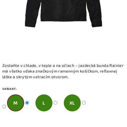
Zostaňte v chlade, v teple a na očiach – jazdecká bunda Rainier
má všetko vďaka značkovým ramenným košíčkom, reflexnej
látke a skrytým vetracím otvorom.
VARIANT:
M
L
XL