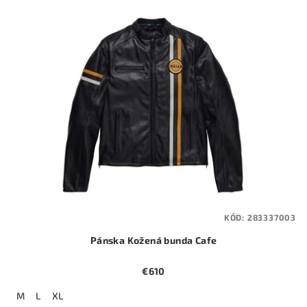
KÓD:
283337003
Pánska Kožená bunda Cafe
€610
M
L
XL