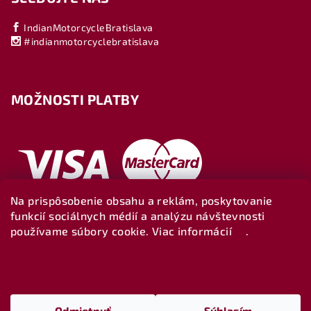
IndianMotorcycleBratislava
#indianmotorcyclebratislava
MOŽNOSTI PLATBY
Na prispôsobenie obsahu a reklám, poskytovanie
funkcií sociálnych médií a analýzu návštevnosti
používame súbory cookie. Viac informácií
tu
.
Nastavenie
Copyright 2026
Indianbratislava-shop
. Všetky práva
vyhradené.
Upraviť nastavenie cookies
Odmietnuť
Súhlasím