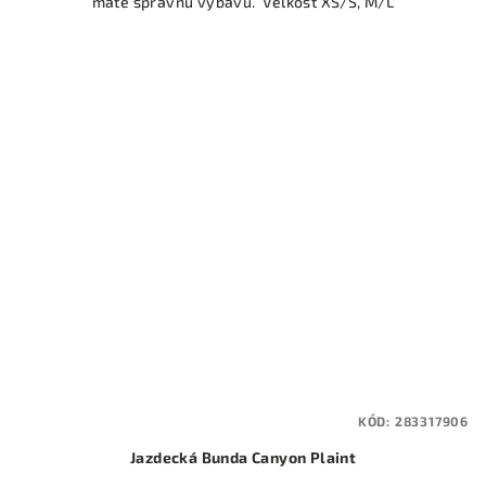
máte správnu výbavu. Veľkosť XS/S, M/L
KÓD:
283317906
Jazdecká Bunda Canyon Plaint