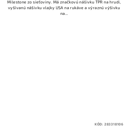
Milestone zo sieťoviny. Má značkovú nášivku TPR na hrudi,
vyšívanú nášivku vlajky USA na rukáve a výraznú výšivku
na...
KÓD:
283318106