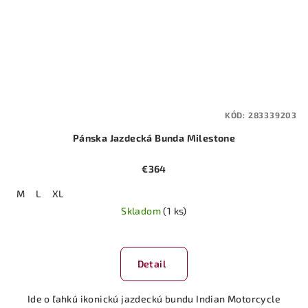
KÓD:
283339203
Pánska Jazdecká Bunda Milestone
€364
M
L
XL
Skladom
(1 ks)
Detail
Ide o ľahkú ikonickú jazdeckú bundu Indian Motorcycle