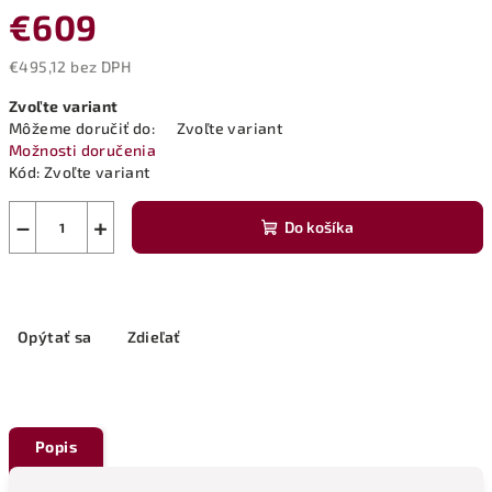
€609
€495,12 bez DPH
Jednotková
Zvoľte variant
cena:
Môžeme doručiť do:
Zvoľte variant
Možnosti doručenia
Kód:
Zvoľte variant
−
+
Do košíka
Opýtať sa
Zdieľať
Popis