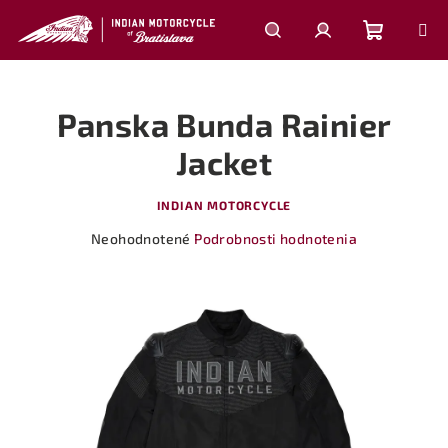
Prejsť
na
obsah
Nákupn
Hľadať
Prihlásenie
Panska Bunda Rainier
košík
Jacket
INDIAN MOTORCYCLE
Priemerné
Neohodnotené
Podrobnosti hodnotenia
hodnotenie
produktu
je
0,0
z
5
hviezdičiek.