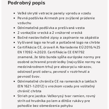
Podrobný popis
Veľké skryté vetracie panely vpredu a vzadu
Pevná podšívka Airmesh pre zvýšené prúdenie
vzduchu
Odnímateľná podšívka a prešívaná vesta
2 vonkajšie vrecká a 2 vnútorné vrecká
Bočné nastaviteľné zipsy a zapínanie na zápästia
Vyšívané logo na hrudi a potlačené logo na chrbte
Certifikácia CE, úroveň A: Nariadenie EÚ 2016/425
EN 17092-4:2020. Certifikácia CE EN1792
znamená, že táto bunda spĺňa európske normy pre
osobné ochranné prostriedky (najvyššie normy na
medzinárodnom trhu) pre absorpciu nárazov,
odolnosť proti oderu, pevnosť v roztrhnutí a
pevnosť švov.
Odnímateľné chrániče CE na ramenách a lakťoch
(EN 1621-1:2012) s vreckom vzadu pre voliteľný
chránič chrbta
Strieh pre jazdca: Veľkorysý tvar ramien, rovný
strih od hrudníka po lem a dlhšie rukávy pre
pohodlie bez obmedzenia pohybu