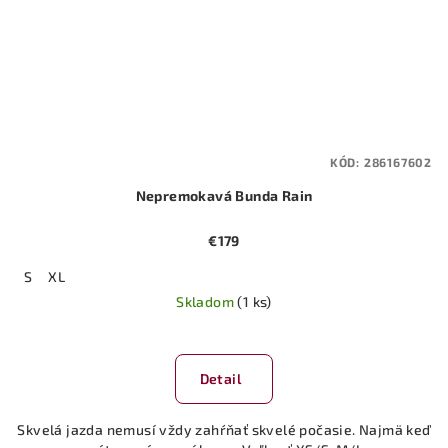
KÓD:
286167602
Nepremokavá Bunda Rain
€179
S
XL
Skladom
(1 ks)
Detail
Skvelá jazda nemusí vždy zahŕňať skvelé počasie. Najmä keď