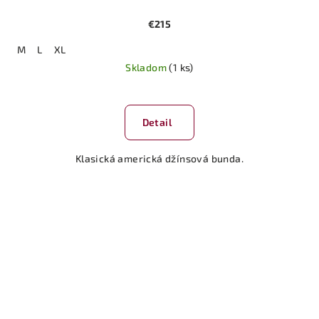
€215
M
L
XL
Skladom
(1 ks)
Detail
Klasická americká džínsová bunda.