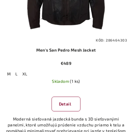
KÓD:
286464303
Men's San Pedro Mesh Jacket
€489
M
L
XL
Skladom
(1 ks)
Detail
Moderná sieťovaná jazdecká bunda s 3D sieťovanými
panelmi, ktoré umožňujú prúdenie vzduchu priamo k telu a
pomáhajú minimalizovať prehrievanie pri jazde v teplejšom