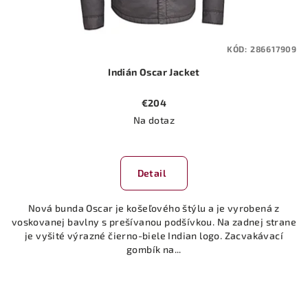
KÓD:
286617909
Indián Oscar Jacket
€204
Na dotaz
Detail
Nová bunda Oscar je košeľového štýlu a je vyrobená z
voskovanej bavlny s prešívanou podšívkou. Na zadnej strane
je vyšité výrazné čierno-biele Indian logo. Zacvakávací
gombík na...