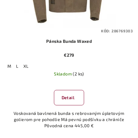
KÓD:
286769303
Pánska Bunda Waxed
€279
M
L
XL
Skladom
(2 ks)
Detail
Voskovaná bavlnená bunda s rebrovaným úpletovým
golierom pre pohodlie Má pevnú podšívku a chrániče
Pôvodná cena 445,00 €