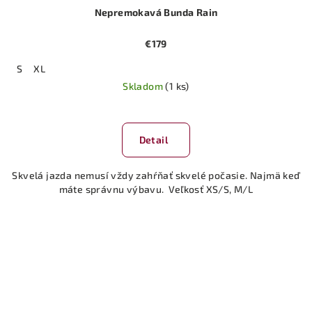
Nepremokavá Bunda Rain
€179
S
XL
Skladom
(1 ks)
Detail
Skvelá jazda nemusí vždy zahŕňať skvelé počasie. Najmä keď
máte správnu výbavu. Veľkosť XS/S, M/L