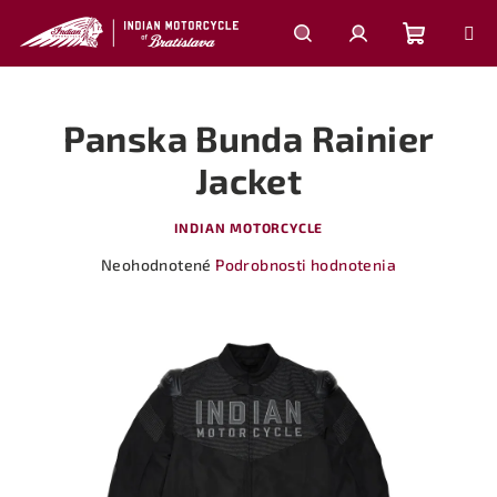
Prejsť
na
obsah
Nákupn
Hľadať
Prihlásenie
Panska Bunda Rainier
košík
Jacket
INDIAN MOTORCYCLE
Priemerné
Neohodnotené
Podrobnosti hodnotenia
hodnotenie
produktu
je
0,0
z
5
hviezdičiek.