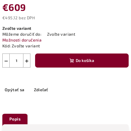
€609
€495,12 bez DPH
Jednotková
Zvoľte variant
cena:
Môžeme doručiť do:
Zvoľte variant
Možnosti doručenia
Kód:
Zvoľte variant
−
+
Do košíka
Opýtať sa
Zdieľať
Popis