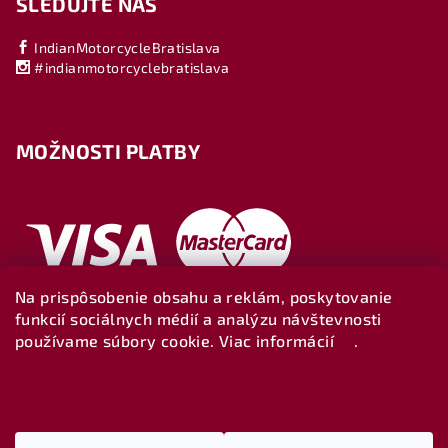
SLEDUJTE NÁS
IndianMotorcycleBratislava
#indianmotorcyclebratislava
MOŽNOSTI PLATBY
Na prispôsobenie obsahu a reklám, poskytovanie
funkcií sociálnych médií a analýzu návštevnosti
používame súbory cookie. Viac informácií
tu
.
Nastavenie
Copyright 2026
Indianbratislava-shop
. Všetky práva
vyhradené.
Upraviť nastavenie cookies