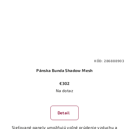
KÓD:
286888903
Pánska Bunda Shadow Mesh
€302
Na dotaz
Detail
Sieťované panely umožňujú voľné prúdenie vzduchu a