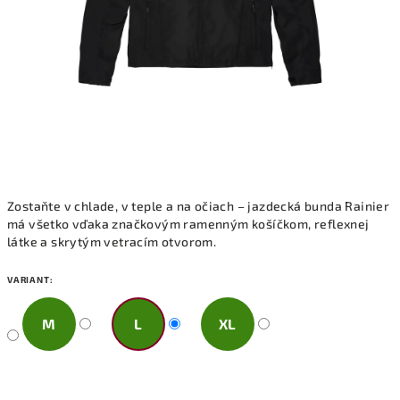
Zostaňte v chlade, v teple a na očiach – jazdecká bunda Rainier
má všetko vďaka značkovým ramenným košíčkom, reflexnej
látke a skrytým vetracím otvorom.
VARIANT:
M
L
XL