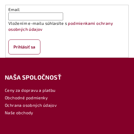
Email
Vložením e-mailu súhlasíte s
podmienkami ochrany
osobných údajov
Prihlásiť sa
Z
á
NAŠA SPOLOČNOSŤ
p
ä
Ceny za dopravu a platbu
t
Obchodné podmienky
i
Ochrana osobných údajov
e
Naše obchody