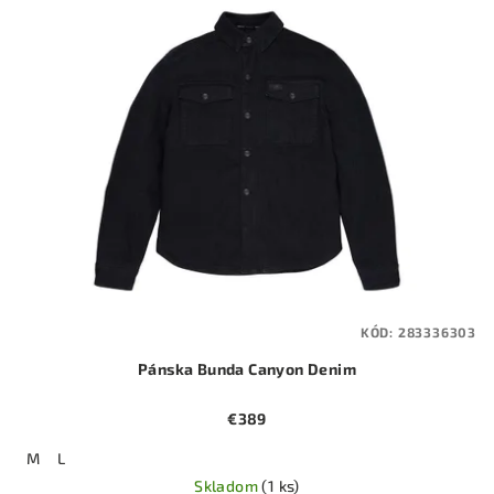
KÓD:
283336303
Pánska Bunda Canyon Denim
€389
M
L
Skladom
(1 ks)