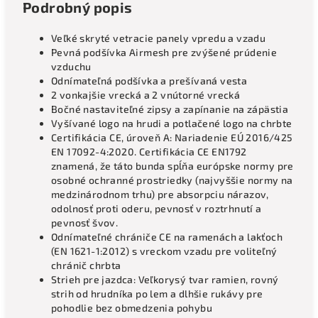
Podrobný popis
Veľké skryté vetracie panely vpredu a vzadu
Pevná podšívka Airmesh pre zvýšené prúdenie
vzduchu
Odnímateľná podšívka a prešívaná vesta
2 vonkajšie vrecká a 2 vnútorné vrecká
Bočné nastaviteľné zipsy a zapínanie na zápästia
Vyšívané logo na hrudi a potlačené logo na chrbte
Certifikácia CE, úroveň A: Nariadenie EÚ 2016/425
EN 17092-4:2020. Certifikácia CE EN1792
znamená, že táto bunda spĺňa európske normy pre
osobné ochranné prostriedky (najvyššie normy na
medzinárodnom trhu) pre absorpciu nárazov,
odolnosť proti oderu, pevnosť v roztrhnutí a
pevnosť švov.
Odnímateľné chrániče CE na ramenách a lakťoch
(EN 1621-1:2012) s vreckom vzadu pre voliteľný
chránič chrbta
Strieh pre jazdca: Veľkorysý tvar ramien, rovný
strih od hrudníka po lem a dlhšie rukávy pre
pohodlie bez obmedzenia pohybu