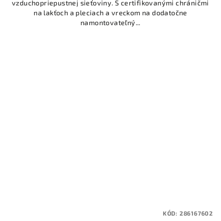
vzduchopriepustnej sieťoviny. S certifikovanými chráničmi
na lakťoch a pleciach a vreckom na dodatočne
namontovateľný...
KÓD:
286167602