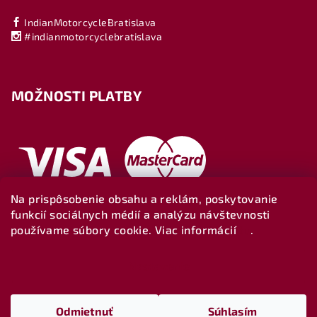
IndianMotorcycleBratislava
#indianmotorcyclebratislava
MOŽNOSTI PLATBY
Na prispôsobenie obsahu a reklám, poskytovanie
funkcií sociálnych médií a analýzu návštevnosti
používame súbory cookie. Viac informácií
tu
.
Nastavenie
Copyright 2026
Indianbratislava-shop
. Všetky práva
vyhradené.
Upraviť nastavenie cookies
Odmietnuť
Súhlasím