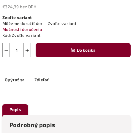
€324,39 bez DPH
Jednotková
Zvoľte variant
cena:
Môžeme doručiť do:
Zvoľte variant
Možnosti doručenia
Kód:
Zvoľte variant
−
+
Do košíka
Opýtať sa
Zdieľať
Popis
Podrobný popis