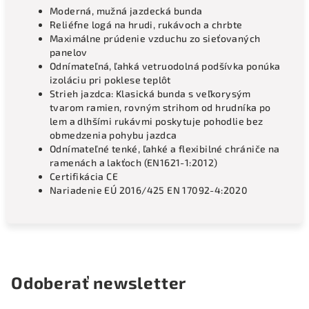
Moderná, mužná jazdecká bunda
Reliéfne logá na hrudi, rukávoch a chrbte
Maximálne prúdenie vzduchu zo sieťovaných
panelov
Odnímateľná, ľahká vetruodolná podšívka ponúka
izoláciu pri poklese teplôt
Strieh jazdca: Klasická bunda s veľkorysým
tvarom ramien, rovným strihom od hrudníka po
lem a dlhšími rukávmi poskytuje pohodlie bez
obmedzenia pohybu jazdca
Odnímateľné tenké, ľahké a flexibilné chrániče na
ramenách a lakťoch (EN1621-1:2012)
Certifikácia CE
Nariadenie EÚ 2016/425 EN 17092-4:2020
Odoberať newsletter