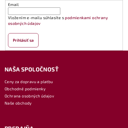
Email
Vložením e-mailu súhlasíte s
podmienkami ochrany
osobných údajov
Prihlásiť sa
Z
á
NAŠA SPOLOČNOSŤ
p
ä
Ceny za dopravu a platbu
t
Obchodné podmienky
i
Ochrana osobných údajov
e
Naše obchody