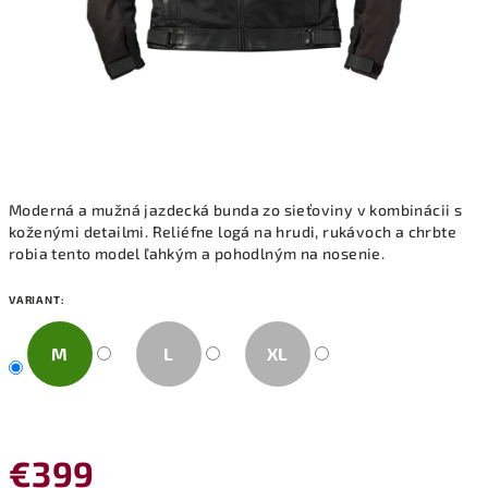
Moderná a mužná jazdecká bunda zo sieťoviny v kombinácii s
koženými detailmi. Reliéfne logá na hrudi, rukávoch a chrbte
robia tento model ľahkým a pohodlným na nosenie.
VARIANT:
M
L
XL
€399