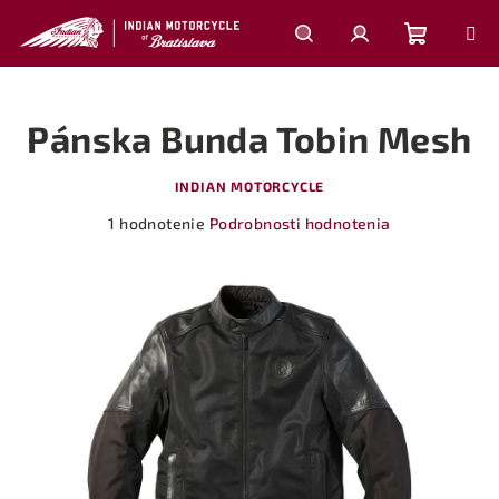
Prejsť
na
obsah
Nákupn
Hľadať
Prihlásenie
Pánska Bunda Tobin Mesh
košík
INDIAN MOTORCYCLE
Priemerné
1 hodnotenie
Podrobnosti hodnotenia
hodnotenie
produktu
je
5,0
z
5
hviezdičiek.