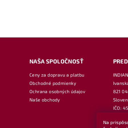
Z
á
NAŠA SPOLOČNOSŤ
PRED
p
ä
Ceny za dopravu a platbu
INDIA
Obchodné podmienky
Ivansk
t
Ochrana osobných údajov
821 04
i
Naše obchody
Sloven
e
IČO: 4
DIČ: 2
Na prispôs
IČ DPH