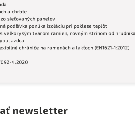
nda
och a chrbte
zo sieťovaných panelov
ná podšívka ponúka izoláciu pri poklese teplôt
a s veľkorysým tvarom ramien, rovným strihom od hrudníka
ybu jazdca
exibilné chrániče na ramenách a lakťoch (EN1621-1:2012)
7092-4:2020
ať newsletter