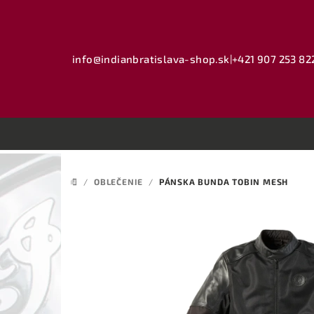
Prejsť
na
obsah
info@indianbratislava-shop.sk
|
+421 907 253 82
/
OBLEČENIE
/
PÁNSKA BUNDA TOBIN MESH
DOMOV