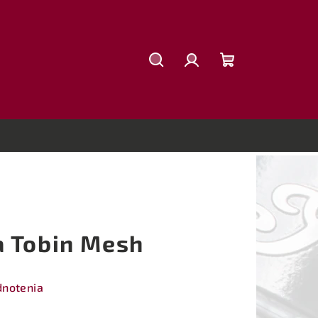
Hľadať
Prihlásenie
Nákupný
košík
 Tobin Mesh
dnotenia