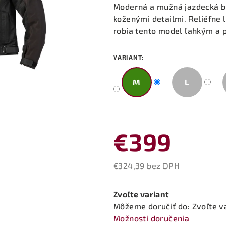
produktu
Moderná a mužná jazdecká bu
je
koženými detailmi. Reliéfne 
5,0
robia tento model ľahkým a
z
5
VARIANT:
hviezdičiek.
M
L
€399
€324,39 bez DPH
Jednotková
cena:
Zvoľte variant
Môžeme doručiť do:
Zvoľte v
Možnosti doručenia