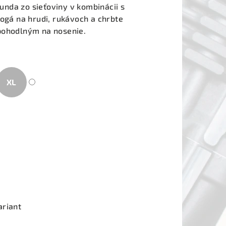
nda zo sieťoviny v kombinácii s
logá na hrudi, rukávoch a chrbte
 pohodlným na nosenie.
XL
ariant