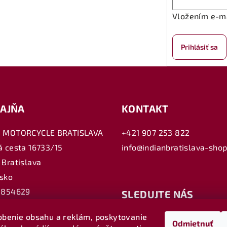
Vložením e-ma
Prihlásiť sa
AJŇA
KONTAKT
N MOTORCYCLE BRATISLAVA
+421 907 253 822
á cesta 16733/15
info@indianbratislava-shop
 Bratislava
sko
5854629
SLEDUJTE NÁS
023105183
obenie obsahu a reklám, poskytovanie
IndianMotorcycleBratisl
: SK2023105183
Odmietnuť