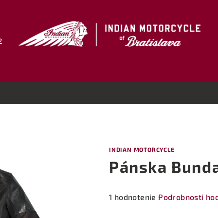
2
INDIAN MOTORCYCLE
Pánska Bunda
Priemerné
1 hodnotenie
Podrobnosti ho
hodnotenie