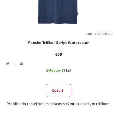
KÓD:
286561003
Panske Tričko I Script Watercolor
€69
M
L
XL
Skladom
(1 ks)
Detail
Prejdite do teplejších mesiacov s týmto klasickým tričkom.