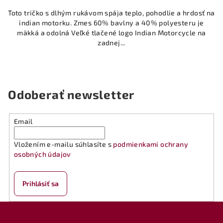
Toto tričko s dlhým rukávom spája teplo, pohodlie a hrdosť na
indian motorku. Zmes 60% bavlny a 40% polyesteru je
mäkká a odolná Veľké tlačené logo Indian Motorcycle na
zadnej...
Odoberať newsletter
Email
Vložením e-mailu súhlasíte s
podmienkami ochrany
osobných údajov
Prihlásiť sa
Z
á