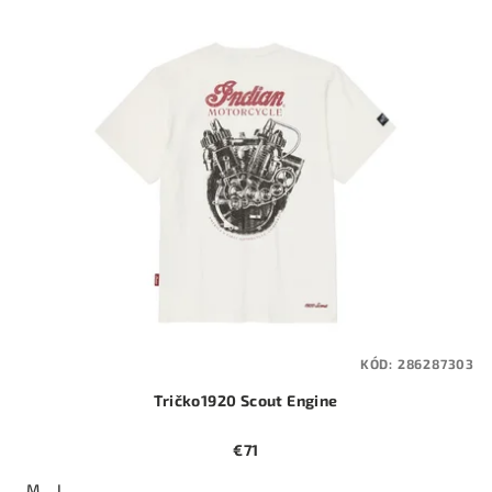
KÓD:
286287303
Tričko1920 Scout Engine
€71
M
L