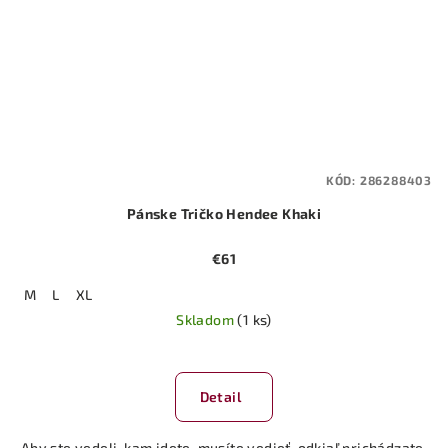
KÓD:
286288403
Pánske Tričko Hendee Khaki
€61
M
L
XL
Skladom
(1 ks)
Detail
Aby ste vedeli, kam idete, musíte vedieť, odkiaľ prichádzate.