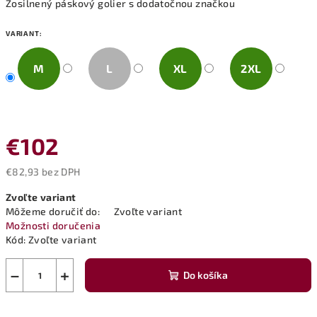
Zosilnený páskový golier s dodatočnou značkou
VARIANT:
M
L
XL
2XL
€102
€82,93 bez DPH
Jednotková
Zvoľte variant
cena:
Môžeme doručiť do:
Zvoľte variant
Možnosti doručenia
Kód:
Zvoľte variant
−
+
Do košíka