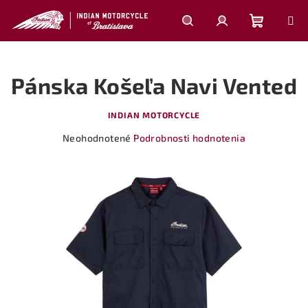
Prejsť
na
obsah
Nákupn
Hľadať
Prihlásenie
Pánska Košeľa Navi Vented
košík
INDIAN MOTORCYCLE
Priemerné
Neohodnotené
Podrobnosti hodnotenia
hodnotenie
produktu
je
0,0
z
5
hviezdičiek.