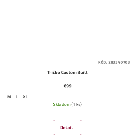
KÓD:
283340703
Tričko Custom Built
€99
M
L
XL
Skladom
(1 ks)
Detail