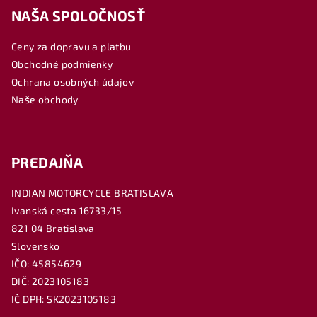
NAŠA SPOLOČNOSŤ
p
ä
Ceny za dopravu a platbu
t
Obchodné podmienky
i
Ochrana osobných údajov
e
Naše obchody
PREDAJŇA
INDIAN MOTORCYCLE BRATISLAVA
Ivanská cesta 16733/15
821 04 Bratislava
Slovensko
IČO: 45854629
DIČ: 2023105183
IČ DPH: SK2023105183