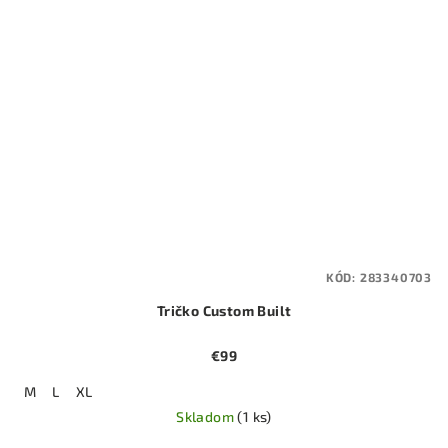
KÓD:
283340703
Tričko Custom Built
€99
M
L
XL
Skladom
(1 ks)