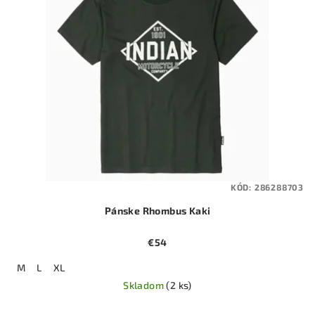
KÓD:
286288703
Pánske Rhombus Kaki
€54
M
L
XL
Skladom
(2 ks)