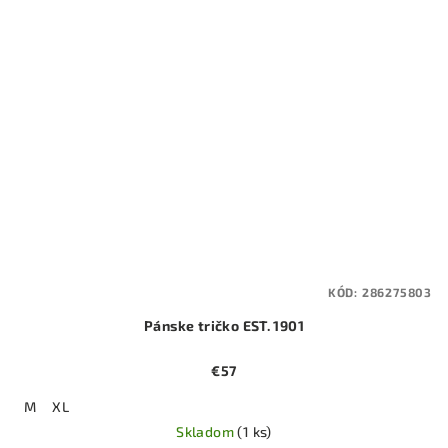
KÓD:
286275803
Pánske tričko EST. 1901
€57
M
XL
Skladom
(1 ks)