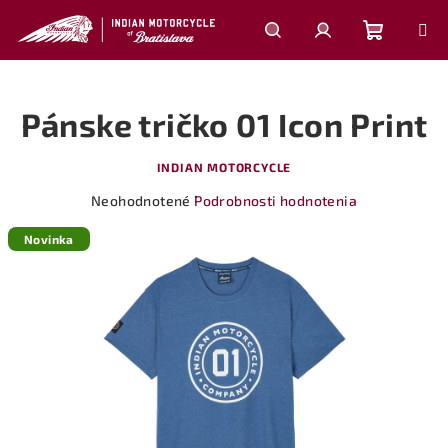
Prejsť
na
obsah
Nákupn
Hľadať
Prihlásenie
Pánske tričko 01 Icon Print
košík
INDIAN MOTORCYCLE
Priemerné
Neohodnotené
Podrobnosti hodnotenia
hodnotenie
produktu
Novinka
je
0,0
z
5
hviezdičiek.