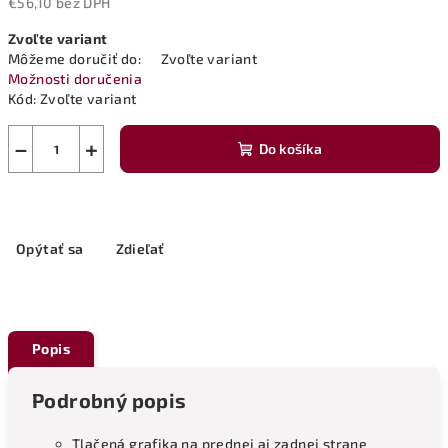
€56,10 bez DPH
Jednotková
Zvoľte variant
cena:
Môžeme doručiť do:
Zvoľte variant
Možnosti doručenia
Kód:
Zvoľte variant
−
+
Do košíka
Opýtať sa
Zdieľať
Popis
Podrobný popis
Tlačená grafika na prednej aj zadnej strane