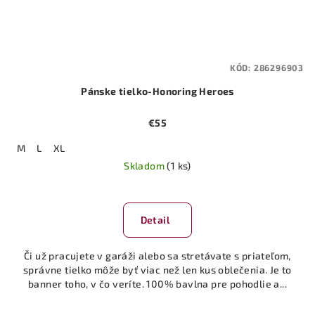
KÓD:
286296903
Pánske tielko-Honoring Heroes
€55
M
L
XL
Skladom
(1 ks)
Detail
Či už pracujete v garáži alebo sa stretávate s priateľom,
správne tielko môže byť viac než len kus oblečenia. Je to
banner toho, v čo veríte. 100% bavlna pre pohodlie a...