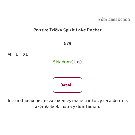
KÓD:
286560303
Panske Tričko Spirit Lake Pocket
€79
M
L
XL
Skladom
(1 ks)
Detail
Toto jednoduché, no zároveň výrazné tričko vyzerá dobre s
akýmkoľvek motocyklom Indian.