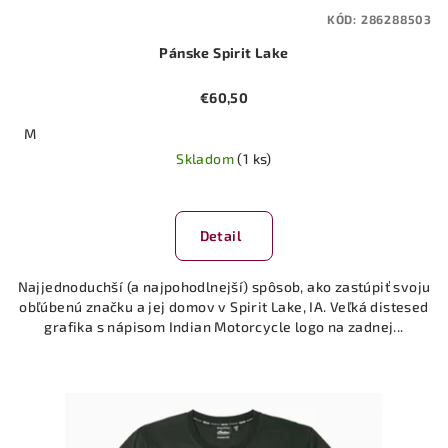
KÓD:
286288503
Pánske Spirit Lake
€60,50
M
Skladom
(1 ks)
Detail
Najjednoduchší (a najpohodlnejší) spôsob, ako zastúpiť svoju
obľúbenú značku a jej domov v Spirit Lake, IA. Veľká distesed
grafika s nápisom Indian Motorcycle logo na zadnej...