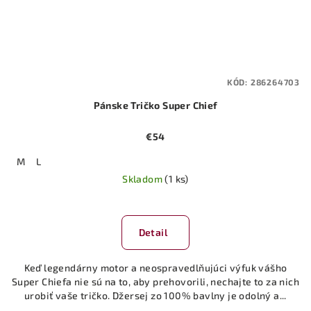
KÓD:
286264703
Pánske Tričko Super Chief
€54
M
L
Skladom
(1 ks)
Detail
Keď legendárny motor a neospravedlňujúci výfuk vášho
Super Chiefa nie sú na to, aby prehovorili, nechajte to za nich
urobiť vaše tričko. Džersej zo 100% bavlny je odolný a...