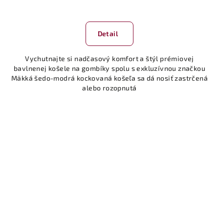
Detail
Vychutnajte si nadčasový komfort a štýl prémiovej
bavlnenej košele na gombíky spolu s exkluzívnou značkou
Mäkká šedo-modrá kockovaná košeľa sa dá nosiť zastrčená
alebo rozopnutá