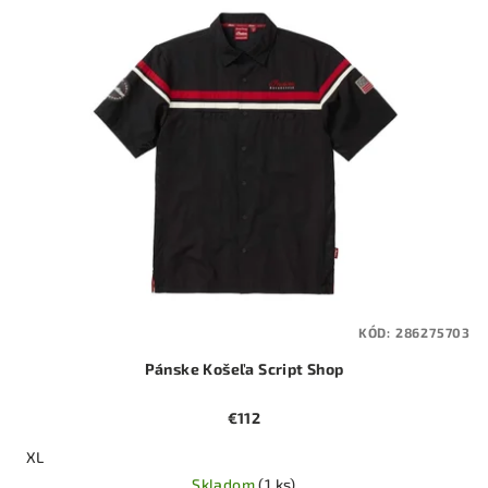
KÓD:
286275703
Pánske Košeľa Script Shop
€112
XL
Skladom
(1 ks)