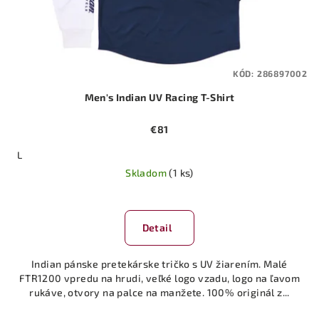
KÓD:
286897002
Men's Indian UV Racing T-Shirt
€81
L
Skladom
(1 ks)
Detail
Indian pánske pretekárske tričko s UV žiarením. Malé
FTR1200 vpredu na hrudi, veľké logo vzadu, logo na ľavom
rukáve, otvory na palce na manžete. 100% originál z...