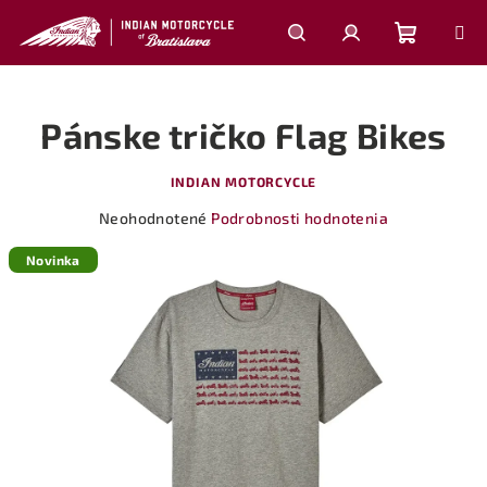
Prejsť
na
obsah
Nákupn
Hľadať
Prihlásenie
Pánske tričko Flag Bikes
košík
INDIAN MOTORCYCLE
Priemerné
Neohodnotené
Podrobnosti hodnotenia
hodnotenie
produktu
Novinka
je
0,0
z
5
hviezdičiek.