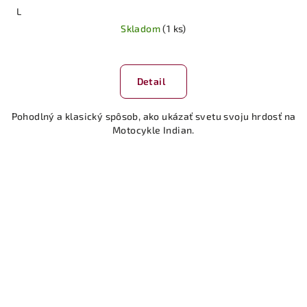
L
Skladom
(1 ks)
Priemerné
hodnotenie
produktu
Detail
je
5,0
Pohodlný a klasický spôsob, ako ukázať svetu svoju hrdosť na
z
Motocykle Indian.
5
hviezdičiek.