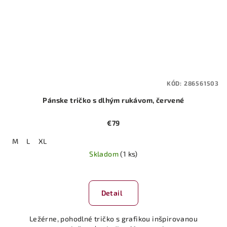
KÓD:
286561503
Pánske tričko s dlhým rukávom, červené
€79
M
L
XL
Skladom
(1 ks)
Priemerné
hodnotenie
produktu
Detail
je
5,0
Ležérne, pohodlné tričko s grafikou inšpirovanou
z