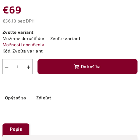
€69
€56,10 bez DPH
Jednotková
Zvoľte variant
cena:
Môžeme doručiť do:
Zvoľte variant
Možnosti doručenia
Kód:
Zvoľte variant
−
+
Do košíka
Opýtať sa
Zdieľať
Popis