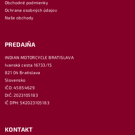
Obchodné podmienky
i
Ochrana osobných údajov
e
Naše obchody
PREDAJŇA
INDIAN MOTORCYCLE BRATISLAVA
Ivanská cesta 16733/15
821 04 Bratislava
Slovensko
IČO: 45854629
DIČ: 2023105183
IČ DPH: SK2023105183
KONTAKT