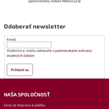
spoločnosťou Indian Motorcycle
5
hviezdičiek.
Odoberať newsletter
Email
Vložením e-mailu súhlasíte s
podmienkami ochrany
osobných údajov
Prihlásiť sa
Z
á
NAŠA SPOLOČNOSŤ
p
ä
Ceny za dopravu a platbu
t