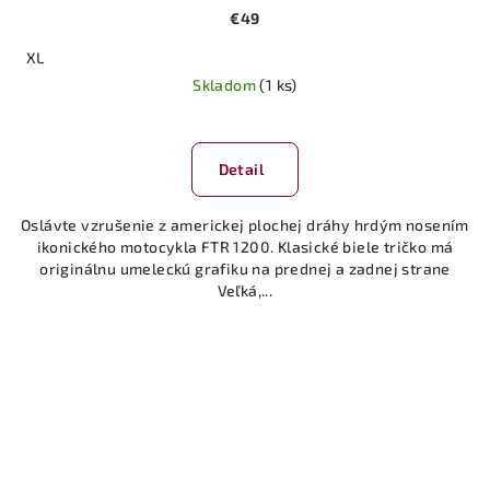
€49
XL
Skladom
(1 ks)
Detail
Oslávte vzrušenie z americkej plochej dráhy hrdým nosením
ikonického motocykla FTR 1200. Klasické biele tričko má
originálnu umeleckú grafiku na prednej a zadnej strane
Veľká,...