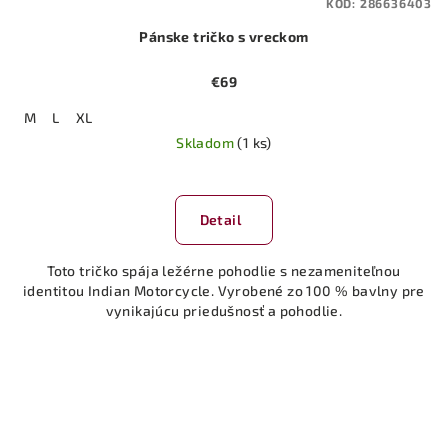
KÓD:
286636403
Pánske tričko s vreckom
€69
M
L
XL
Skladom
(1 ks)
Priemerné
hodnotenie
produktu
Detail
je
5,0
Toto tričko spája ležérne pohodlie s nezameniteľnou
z
identitou Indian Motorcycle. Vyrobené zo 100 % bavlny pre
5
vynikajúcu priedušnosť a pohodlie.
hviezdičiek.