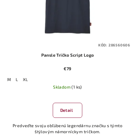
KÓD:
286560606
Pansle Tričko Script Logo
€79
M
L
XL
Skladom
(1 ks)
Detail
Predveďte svoju obľúbenú legendárnu značku s týmto
štýlovým námorníckym tričkom.