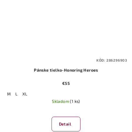
KÓD:
286296903
Pánske tielko-Honoring Heroes
€55
M
L
XL
Skladom
(1 ks)
Detail