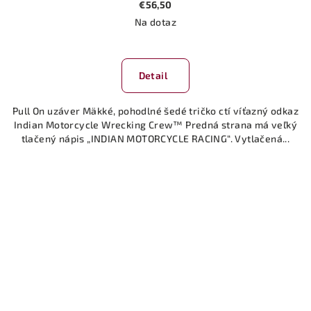
€56,50
Na dotaz
Detail
Pull On uzáver Mäkké, pohodlné šedé tričko ctí víťazný odkaz
Indian Motorcycle Wrecking Crew™ Predná strana má veľký
tlačený nápis „INDIAN MOTORCYCLE RACING“. Vytlačená...