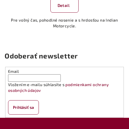
produktu
Detail
je
5,0
Pre voľný čas, pohodlné nosenie a s hrdosťou na Indian
z
Motorcycle.
5
hviezdičiek.
Odoberať newsletter
Email
Vložením e-mailu súhlasíte s
podmienkami ochrany
osobných údajov
Prihlásiť sa
Z