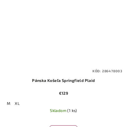
KÓD:
286478003
Pánska Košeľa Springfield Plaid
€129
M
XL
Skladom
(1 ks)
Priemerné
hodnotenie