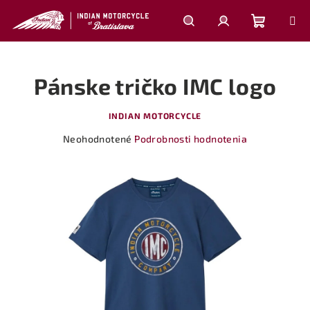
Prejsť
na
obsah
Nákupn
Hľadať
Prihlásenie
Pánske tričko IMC logo
košík
INDIAN MOTORCYCLE
Priemerné
Neohodnotené
Podrobnosti hodnotenia
hodnotenie
produktu
je
0,0
z
5
hviezdičiek.