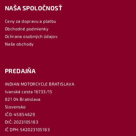
á
NAŠA SPOLOČNOSŤ
p
ä
Ceny za dopravu a platbu
t
Obchodné podmienky
i
Ochrana osobných údajov
e
Naše obchody
PREDAJŇA
INDIAN MOTORCYCLE BRATISLAVA
Ivanská cesta 16733/15
821 04 Bratislava
Slovensko
IČO: 45854629
DIČ: 2023105183
IČ DPH: SK2023105183