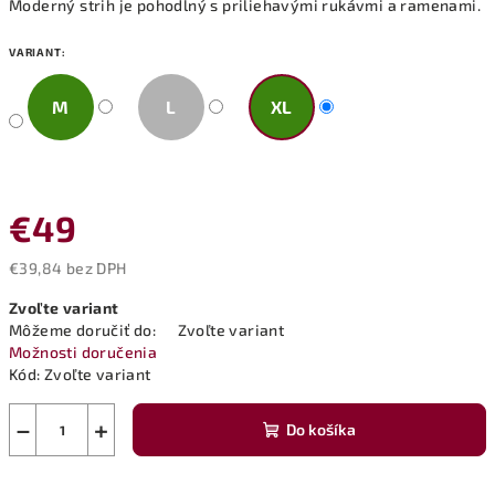
Moderný strih je pohodlný s priliehavými rukávmi a ramenami.
VARIANT:
M
L
XL
€49
€39,84 bez DPH
Jednotková
Zvoľte variant
cena:
Môžeme doručiť do:
Zvoľte variant
Možnosti doručenia
Kód:
Zvoľte variant
−
+
Do košíka