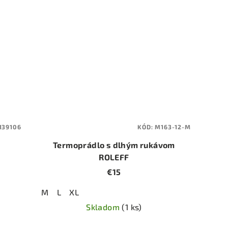
139106
KÓD:
M163-12-M
Termoprádlo s dlhým rukávom
ROLEFF
€15
M
L
XL
Skladom
(1 ks)