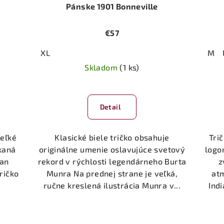
Pánske 1901 Bonneville
€57
XL
M
Skladom
(1 ks)
Detail
eľké
Klasické biele tričko obsahuje
Tri
kaná
originálne umenie oslavujúce svetový
logo
ian
rekord v rýchlosti legendárneho Burta
z
ričko
Munra Na prednej strane je veľká,
at
ručne kreslená ilustrácia Munra v...
Ind