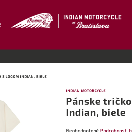
2
 S LOGOM INDIAN, BIELE
INDIAN MOTORCYCLE
Pánske tričk
Indian, biele
Priemerné
Neohodnotené
Podrobnosti 