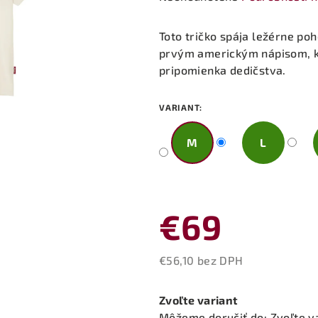
hodnotenie
produktu
Toto tričko spája ležérne po
je
prvým americkým nápisom, kt
0,0
pripomienka dedičstva.
z
5
VARIANT:
hviezdičiek.
M
L
€69
€56,10 bez DPH
Jednotková
cena:
Zvoľte variant
Môžeme doručiť do:
Zvoľte v