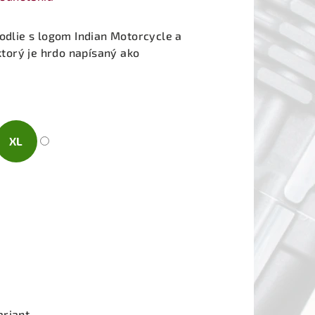
hodlie s logom Indian Motorcycle a
orý je hrdo napísaný ako
XL
ariant