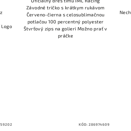
Oficiálny dres tímu IMC Racing
Závodné tričko s krátkym rukávom
 z
Nech 
Červeno-čierna s celosublimačnou
potlačou 100 percentný polyester
f Logo
Štvrťový zips na golieri Možno prať v
práčke
759202
KÓD:
286974609