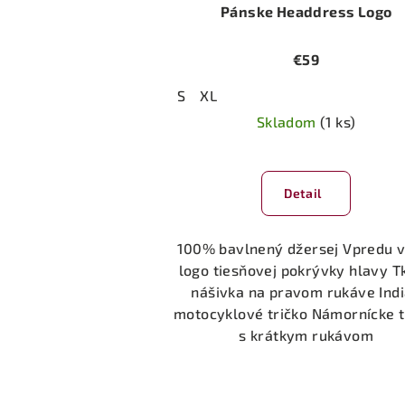
Pánske Headdress Logo
€59
S
XL
Skladom
(1 ks)
Detail
100% bavlnený džersej Vpredu v
logo tiesňovej pokrývky hlavy T
nášivka na pravom rukáve Ind
motocyklové tričko Námornícke t
s krátkym rukávom