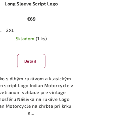
Long Sleeve Script Logo
€69
L
2XL
Skladom
(1 ks)
Priemerné
hodnotenie
Detail
produktu
je
5,0
čko s dlhým rukávom a klasickým
z
m script Logo Indian Motorcycle v
5
vetranom vzhľade pre vintage
hviezdičiek.
mosféru Nášivka na rukáve Logo
ian Motorcycle na chrbte pri krku
a...