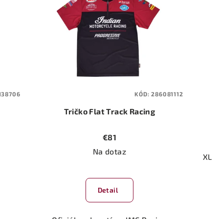
138706
KÓD:
286081112
Tričko Flat Track Racing
€81
Na dotaz
XL
Detail