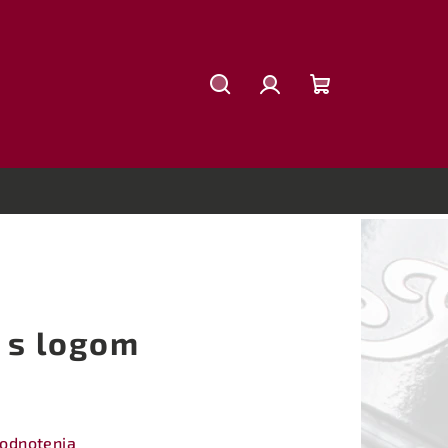
Hľadať
Prihlásenie
Nákupný
košík
o s logom
hodnotenia