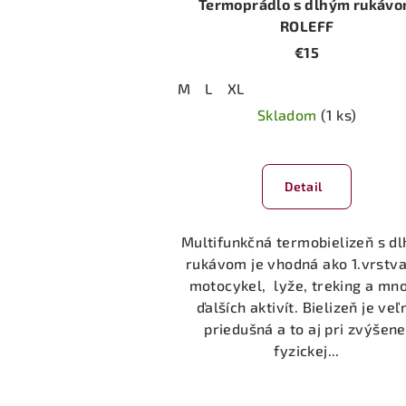
Termoprádlo s dlhým rukáv
ROLEFF
€15
M
L
XL
Skladom
(1 ks)
Detail
Multifunkčná termobielizeň s d
rukávom je vhodná ako 1.vrstva
motocykel, lyže, treking a mn
ďalších aktivít. Bielizeň je veľ
priedušná a to aj pri zvýšene
fyzickej...