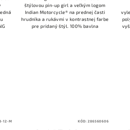
y
štýlovou pin-up girl a veľkým logom
redná
Indian Motorcycle® na prednej časti
vyl
ou
hrudníka a rukávmi v kontrastnej farbe
pol
NG
pre pridaný štýl. 100% bavlna
vyš
3-12-M
KÓD:
286560606