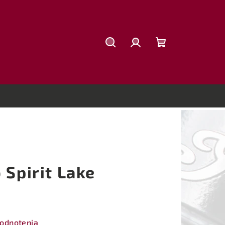
Hľadať
Prihlásenie
Nákupný
košík
 Spirit Lake
hodnotenia