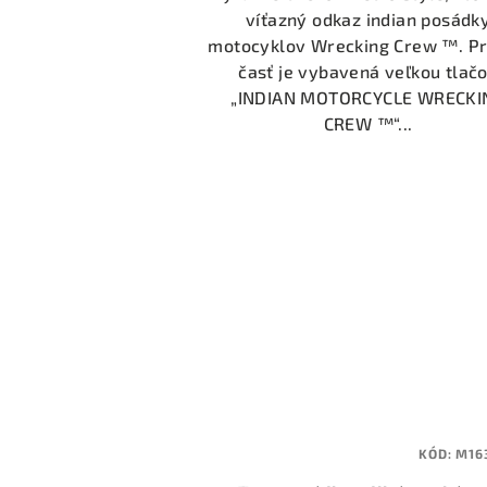
víťazný odkaz indian posádk
motocyklov Wrecking Crew ™. P
časť je vybavená veľkou tlač
„INDIAN MOTORCYCLE WRECKI
CREW ™“...
KÓD:
M16