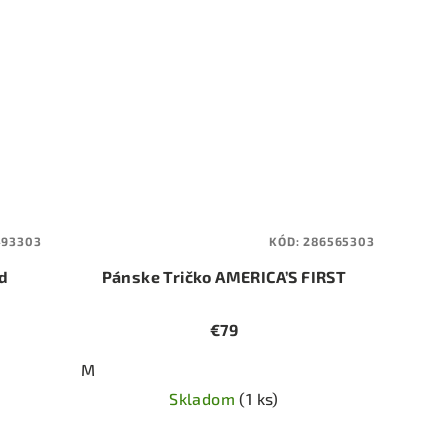
493303
KÓD:
286565303
d
Pánske Tričko AMERICA’S FIRST
€79
M
Skladom
(1 ks)
Priemerné