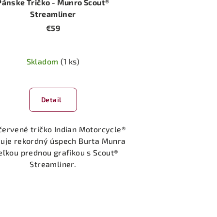
Pánske Tričko - Munro Scout®
Streamliner
€59
Skladom
(1 ks)
Priemerné
hodnotenie
Detail
produktu
je
5,0
červené tričko Indian Motorcycle®
z
vuje rekordný úspech Burta Munra
5
eľkou prednou grafikou s Scout®
hviezdičiek.
Streamliner.