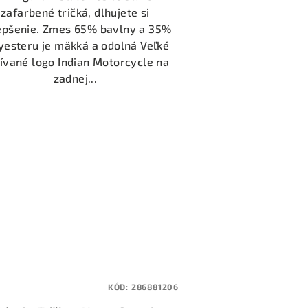
zafarbené tričká, dlhujete si
epšenie. Zmes 65% bavlny a 35%
yesteru je mäkká a odolná Veľké
ívané logo Indian Motorcycle na
zadnej...
KÓD:
286881206