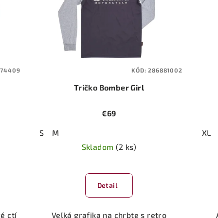
974409
KÓD:
286881002
Tričko Bomber Girl
€69
S
M
XL
Skladom
(2 ks)
Detail
é ctí
Veľká grafika na chrbte s retro