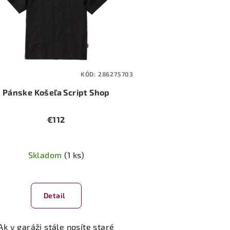
KÓD:
286275703
Pánske Košeľa Script Shop
€112
Skladom
(1 ks)
Detail
Ak v garáži stále nosíte staré