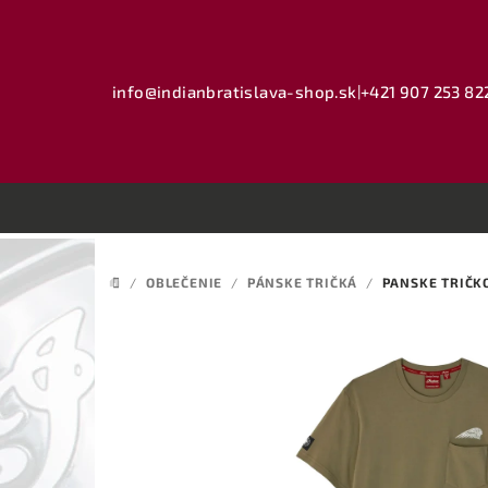
Prejsť
na
obsah
info@indianbratislava-shop.sk
|
+421 907 253 82
/
OBLEČENIE
/
PÁNSKE TRIČKÁ
/
PANSKE TRIČKO
DOMOV