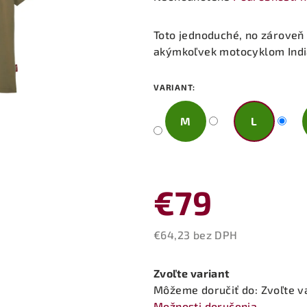
hodnotenie
produktu
Toto jednoduché, no zároveň 
je
akýmkoľvek motocyklom Indi
0,0
z
VARIANT:
5
hviezdičiek.
M
L
€79
€64,23 bez DPH
Jednotková
cena:
Zvoľte variant
Môžeme doručiť do:
Zvoľte v
Možnosti doručenia