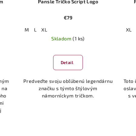
om
Pansle Tričko Script Logo
€79
M
L
XL
XL
Skladom
(1 ks)
Detail
lhým
Predveďte svoju obľúbenú legendárnu
Toto 
 na
značku s týmto štýlovým
osla
oho
námorníckym tričkom.
s v
mi
j