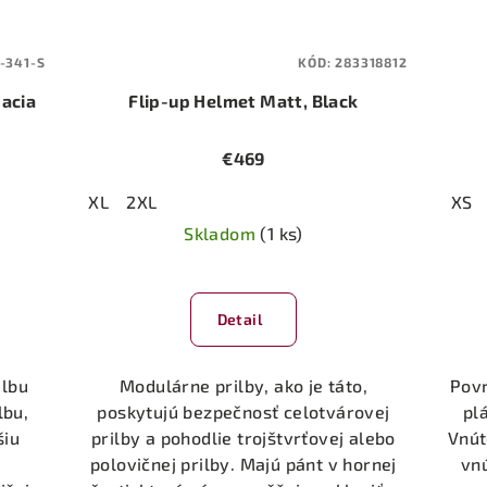
-341-S
KÓD:
283318812
pacia
Flip-up Helmet Matt, Black
€469
XL
2XL
XS
Skladom
(1 ks)
Detail
ilbu
Modulárne prilby, ako je táto,
Povr
lbu,
poskytujú bezpečnosť celotvárovej
pl
šiu
prilby a pohodlie trojštvrťovej alebo
Vnút
polovičnej prilby. Majú pánt v hornej
vn