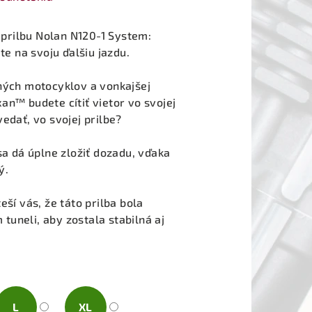
prilbu Nolan N120-1 System:
te na svoju ďalšiu jazdu.
vných motocyklov a vonkajšej
an™ budete cítiť vietor vo svojej
edať, vo svojej prilbe?
sa dá úplne zložiť dozadu, vďaka
ý.
eší vás, že táto prilba bola
uneli, aby zostala stabilná aj
L
XL