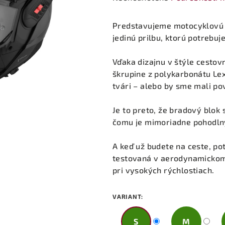
hodnotenie
produktu
Predstavujeme motocyklovú 
je
jedinú prilbu, ktorú potrebuje
0,0
z
Vďaka dizajnu v štýle cesto
5
škrupine z polykarbonátu Lex
hviezdičiek.
tvári – alebo by sme mali pov
Je to preto, že bradový blok 
čomu je mimoriadne pohodln
A keď už budete na ceste, pot
testovaná v aerodynamickom t
pri vysokých rýchlostiach.
VARIANT:
S
M