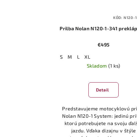
KÓD:
N120-1
Prilba Nolan N120-1-341 preklá
€495
S
M
L
XL
Skladom
(1 ks)
Detail
Predstavujeme motocyklovú pr
Nolan N120-1 System: jedinú pri
ktorú potrebujete na svoju ďal
jazdu. Vďaka dizajnu v štýle