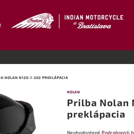
2
BA NOLAN N120-1-302 PREKLÁPACIA
NOLAN
Prilba Nolan
preklápacia
Priemerné
Neohodnotené
Podrobnosti 