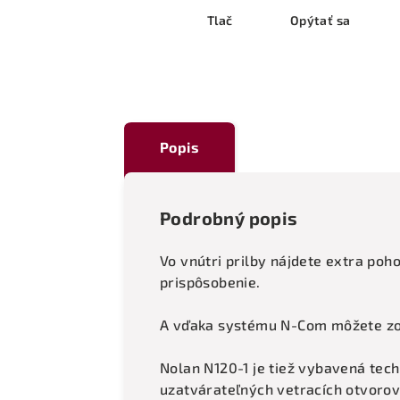
Tlač
Opýtať sa
Popis
Podrobný popis
Vo vnútri prilby nájdete extra poh
prispôsobenie.
A vďaka systému N-Com môžete zost
Nolan N120-1 je tiež vybavená tec
uzatvárateľných vetracích otvoro