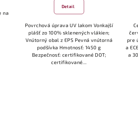
Detail
e na
Povrchová úprava UV lakom Vonkajší
C
plášť zo 100% sklenených vlákien;
čer
Vnútorný obal z EPS Pevná vnútorná
pre 
podšívka Hmotnosť: 1450 g
a EC
Bezpečnosť: certifikované DOT;
a 30
certifikované...