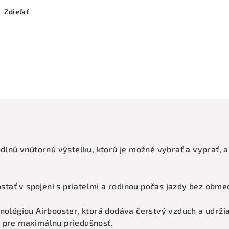
Zdieľať
odlnú vnútornú výstelku, ktorú je možné vybrať a vyprať, 
ať v spojení s priateľmi a rodinou počas jazdy bez obme
hnológiou Airbooster, ktorá dodáva čerstvý vzduch a udrži
v pre maximálnu priedušnosť.