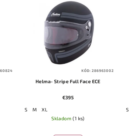
860824
KÓD:
286963002
Helma- Stripe Full Face ECE
€395
S
M
XL
S
Skladom
(1 ks)