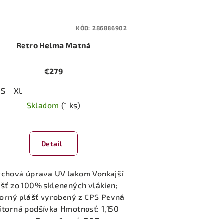
KÓD:
286886902
Retro Helma Matná
€279
S
XL
Skladom
(1 ks)
Detail
chová úprava UV lakom Vonkajší
ášť zo 100% sklenených vlákien;
orný plášť vyrobený z EPS Pevná
útorná podšívka Hmotnosť: 1,150