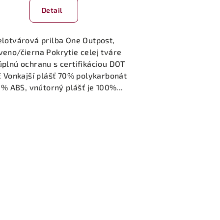
Detail
elotvárová prilba One Outpost,
veno/čierna Pokrytie celej tváre
úplnú ochranu s certifikáciou DOT
E Vonkajší plášť 70% polykarbonát
% ABS, vnútorný plášť je 100%...