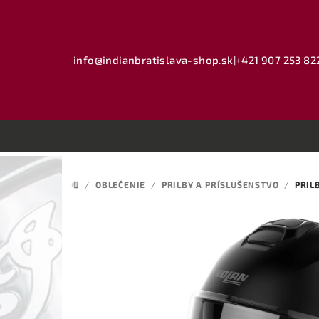
Prejsť
na
obsah
info@indianbratislava-shop.sk
|
+421 907 253 82
/
OBLEČENIE
/
PRILBY A PRÍSLUŠENSTVO
/
PRIL
DOMOV