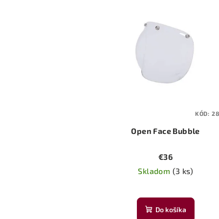
KÓD:
2
Open Face Bubble
€36
Skladom
(3 ks)
Do košíka