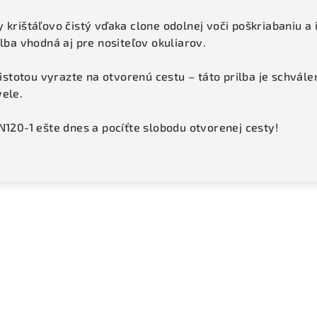
 krištáľovo čistý vďaka clone odolnej voči poškriabaniu a 
lba vhodná aj pre nositeľov okuliarov.
 istotou vyrazte na otvorenú cestu – táto prilba je schvál
vele.
N120-1 ešte dnes a pocíťte slobodu otvorenej cesty!