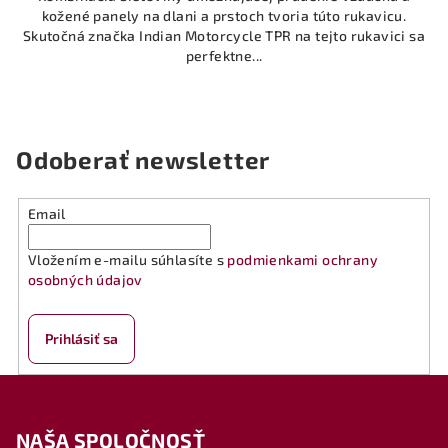
kožené panely na dlani a prstoch tvoria túto rukavicu.
Skutočná značka Indian Motorcycle TPR na tejto rukavici sa
perfektne...
Odoberať newsletter
Email
Vložením e-mailu súhlasíte s
podmienkami ochrany
osobných údajov
Prihlásiť sa
Z
á
NAŠA SPOLOČNOSŤ
p