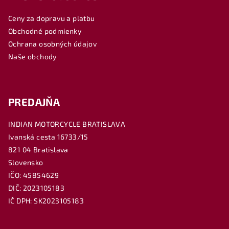
ä
Ceny za dopravu a platbu
t
Obchodné podmienky
i
Ochrana osobných údajov
e
Naše obchody
PREDAJŇA
INDIAN MOTORCYCLE BRATISLAVA
Ivanská cesta 16733/15
821 04 Bratislava
Slovensko
IČO: 45854629
DIČ: 2023105183
IČ DPH: SK2023105183