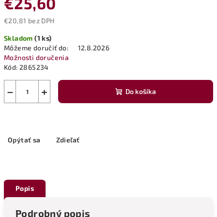
€25,60
€20,81 bez DPH
Jednotková
Skladom
(1 ks)
cena:
Môžeme doručiť do:
12.8.2026
Možnosti doručenia
Kód:
2865234
−
+
Do košíka
Opýtať sa
Zdieľať
Popis
Podrobný popis