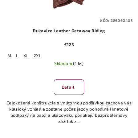
KÓD:
286062403
Rukavice Leather Getaway Riding
€123
M
L
XL
2XL
Skladom
(1 ks)
Detail
Celokožená konštrukcia s vnútornou podšívkou zachová váš
klasický vzhľad a zostane počas jazdy pohodlná Hmatové
podložky na palci a ukazováku ponúkajú bezproblémový
zážitok z...