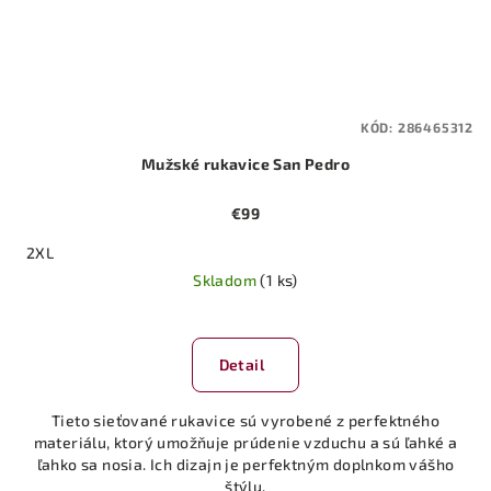
KÓD:
286465312
Mužské rukavice San Pedro
€99
2XL
Skladom
(1 ks)
Priemerné
hodnotenie
produktu
Detail
je
5,0
Tieto sieťované rukavice sú vyrobené z perfektného
z
materiálu, ktorý umožňuje prúdenie vzduchu a sú ľahké a
5
ľahko sa nosia. Ich dizajn je perfektným doplnkom vášho
hviezdičiek.
štýlu.