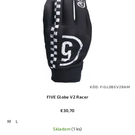
KÓD:
FIGLOBEV2RAM
FIVE Globe V2 Racer
€30,70
M
L
Skladom
(1 ks)