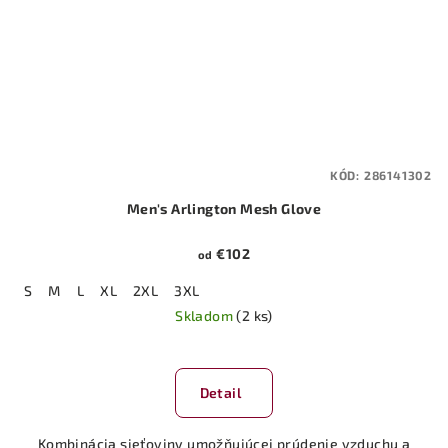
KÓD:
286141302
Men's Arlington Mesh Glove
€102
od
S
M
L
XL
2XL
3XL
Skladom
(2 ks)
Detail
Kombinácia sieťoviny umožňujúcej prúdenie vzduchu a