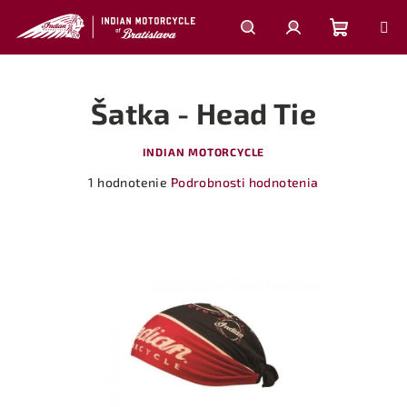
Prejsť
na
obsah
Nákupn
Hľadať
Prihlásenie
Šatka - Head Tie
košík
INDIAN MOTORCYCLE
Priemerné
1 hodnotenie
Podrobnosti hodnotenia
hodnotenie
produktu
je
5,0
z
5
hviezdičiek.