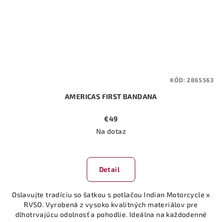
KÓD:
2865563
AMERICAS FIRST BANDANA
€49
Na dotaz
Detail
Oslavujte tradíciu so šatkou s potlačou Indian Motorcycle x
RVSO. Vyrobená z vysoko kvalitných materiálov pre
dlhotrvajúcu odolnosť a pohodlie. Ideálna na každodenné