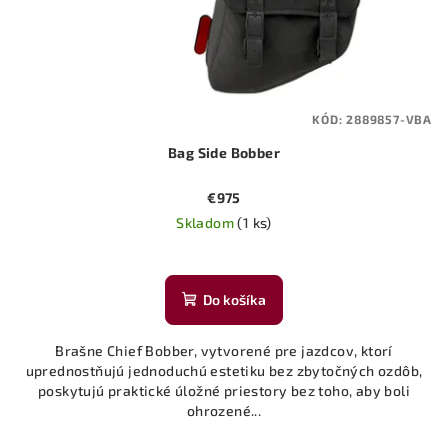
KÓD:
2889857-VBA
Bag Side Bobber
€975
Skladom
(1 ks)
Priemerné
hodnotenie
produktu
Do košíka
je
5,0
Brašne Chief Bobber, vytvorené pre jazdcov, ktorí
z
uprednostňujú jednoduchú estetiku bez zbytočných ozdôb,
5
poskytujú praktické úložné priestory bez toho, aby boli
hviezdičiek.
ohrozené...