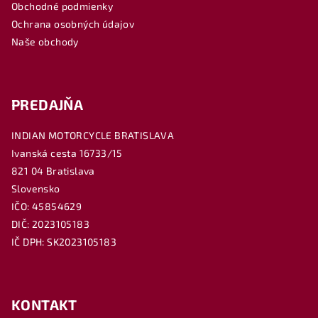
Obchodné podmienky
i
Ochrana osobných údajov
e
Naše obchody
PREDAJŇA
INDIAN MOTORCYCLE BRATISLAVA
Ivanská cesta 16733/15
821 04 Bratislava
Slovensko
IČO: 45854629
DIČ: 2023105183
IČ DPH: SK2023105183
KONTAKT