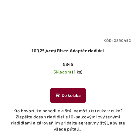
KÓD:
2890452
10"(25,4cm) Riser-Adaptér riadidel
€345
Skladom
(1 ks)
Do košíka
Kto hovorí, že pohodlie a štýl nemôžu ísť ruka v ruke?
Zlepšite dosah riadidiel s 10-palcovými zvýšenými
riadidlami a zároveň im pridajte agresívny štýl, aby ste
všade pútali...