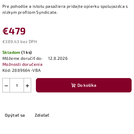
Pre pohodlie a istotu pasažiera pridajte opierku spolujazdca s
nízkym profilom Syndicate.
€479
€389,43 bez DPH
Jednotková
Skladom
(1 ks)
cena:
Môžeme doručiť do:
12.8.2026
Možnosti doručenia
Kód:
2889664-VBA
−
+
Do košíka
Opýtať sa
Zdieľať