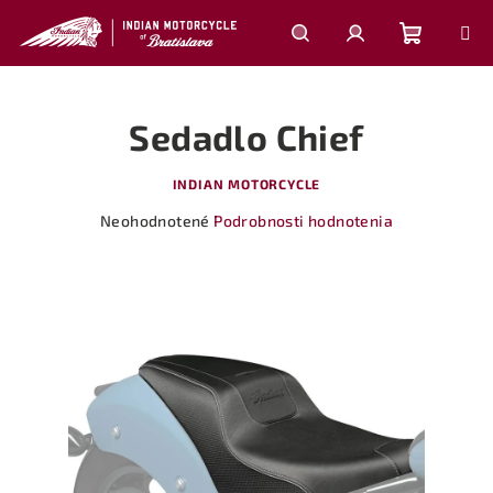
Prejsť
na
obsah
Nákupn
Hľadať
Prihlásenie
Sedadlo Chief
košík
INDIAN MOTORCYCLE
Priemerné
Neohodnotené
Podrobnosti hodnotenia
hodnotenie
produktu
je
0,0
z
5
hviezdičiek.