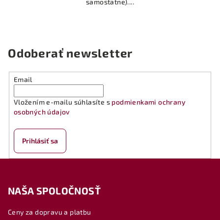
samostatne)....
Odoberať newsletter
Email
Vložením e-mailu súhlasíte s
podmienkami ochrany
osobných údajov
Prihlásiť sa
Z
á
NAŠA SPOLOČNOSŤ
p
ä
Ceny za dopravu a platbu
t