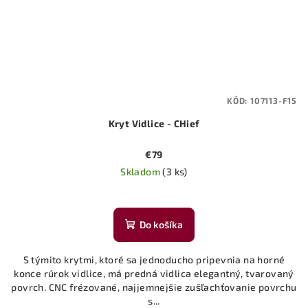
KÓD:
107113-F15
Kryt Vidlice - CHief
€79
Skladom
(3 ks)
Do košíka
S týmito krytmi, ktoré sa jednoducho pripevnia na horné
konce rúrok vidlice, má predná vidlica elegantný, tvarovaný
povrch. CNC frézované, najjemnejšie zušľachťovanie povrchu
s...