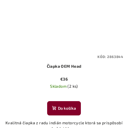
KÓD:
2863844
Čiapka OEM Head
€36
Skladom
(2 ks)
Do košíka
Kvalitná čiapka z radu indián motorcycle ktorá sa prispôsobí