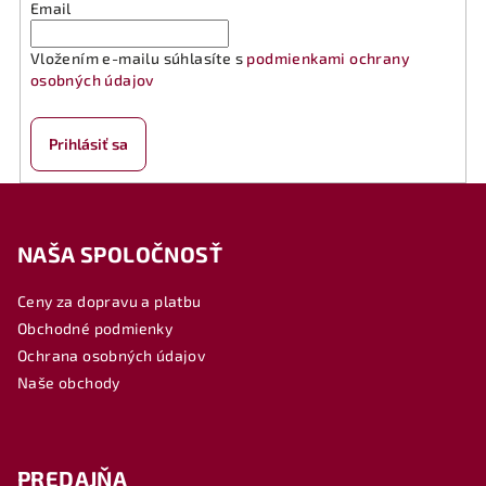
Email
Vložením e-mailu súhlasíte s
podmienkami ochrany
osobných údajov
Prihlásiť sa
Z
á
NAŠA SPOLOČNOSŤ
p
ä
Ceny za dopravu a platbu
t
Obchodné podmienky
i
Ochrana osobných údajov
e
Naše obchody
PREDAJŇA