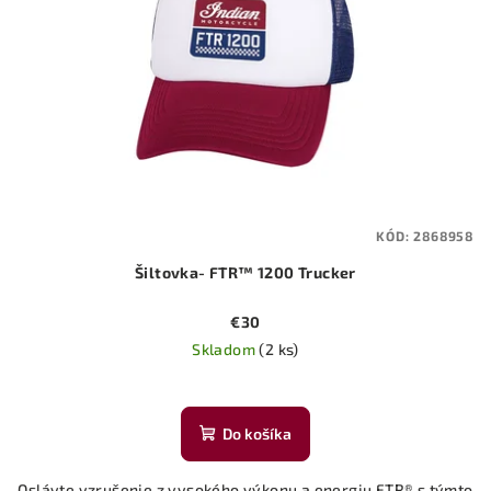
KÓD:
2868958
Šiltovka- FTR™ 1200 Trucker
€30
Skladom
(2 ks)
Do košíka
Oslávte vzrušenie z vysokého výkonu a energiu FTR® s týmto