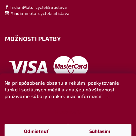
IndianMotorcycleBratislava
#indianmotorcyclebratislava
MOŽNOSTI PLATBY
Na prispôsobenie obsahu a reklám, poskytovanie
funkcií sociálnych médií a analýzu návštevnosti
používame súbory cookie. Viac informácií
tu
.
Nastavenie
Copyright 2026
Indianbratislava-shop
. Všetky práva
vyhradené.
Upraviť nastavenie cookies
Odmietnuť
Súhlasím