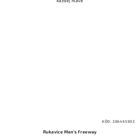
každej hlave
KÓD:
286465902
Rukavice Men's Freeway