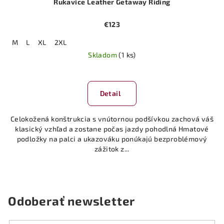
Rukavice Leather Getaway Riding
€123
M
L
XL
2XL
Skladom
(1 ks)
Detail
Celokožená konštrukcia s vnútornou podšívkou zachová váš
klasický vzhľad a zostane počas jazdy pohodlná Hmatové
podložky na palci a ukazováku ponúkajú bezproblémový
zážitok z...
Odoberať newsletter