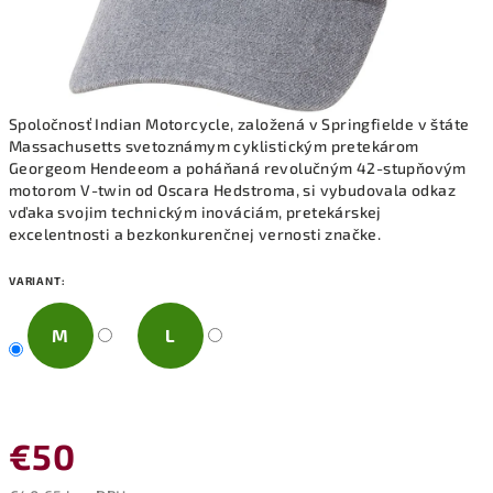
Spoločnosť Indian Motorcycle, založená v Springfielde v štáte
Massachusetts svetoznámym cyklistickým pretekárom
Georgeom Hendeeom a poháňaná revolučným 42-stupňovým
motorom V-twin od Oscara Hedstroma, si vybudovala odkaz
vďaka svojim technickým inováciám, pretekárskej
excelentnosti a bezkonkurenčnej vernosti značke.
VARIANT:
M
L
€50