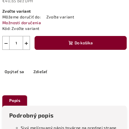
€40,65 bez DPH
Jednotková
Zvoľte variant
cena:
Môžeme doručiť do:
Zvoľte variant
Možnosti doručenia
Kód:
Zvoľte variant
−
+
Do košíka
Opýtať sa
Zdieľať
Popis
Podrobný popis
Sivý melírovaný nápis továrne na prednej strane