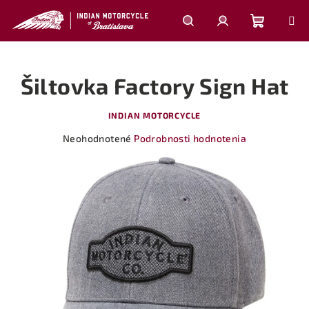
Prejsť
na
obsah
Nákupn
Hľadať
Prihlásenie
Šiltovka Factory Sign Hat
košík
INDIAN MOTORCYCLE
Priemerné
Neohodnotené
Podrobnosti hodnotenia
hodnotenie
produktu
je
0,0
z
5
hviezdičiek.