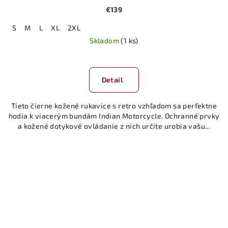
€139
S
M
L
XL
2XL
Skladom
(1 ks)
Detail
Tieto čierne kožené rukavice s retro vzhľadom sa perfektne
hodia k viacerým bundám Indian Motorcycle. Ochranné prvky
a kožené dotykové ovládanie z nich určite urobia vašu...