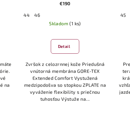
€190
44
46
45
Skladom
(1 ks)
Detail
, máte
Zvršok z celozrnnej kože Priedušná
Pre
órie.
vnútorná membrána GORE-TEX
ter
ové
Extended Comfort Vystužená
krá
né na
medzipodošva so stopkou ZPLATE na
vzhľ
vyváženie flexibility s priečnou
jazd
tuhosťou Výstuže na...