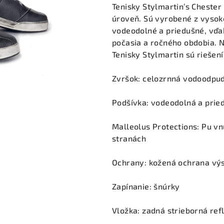
produktu
Tenisky Stylmartin’s Cheste
je
úroveň. Sú vyrobené z vysoko 
0,0
vodeodolné a priedušné, vďa
z
počasia a ročného obdobia. 
5
Tenisky Stylmartin sú riešen
hviezdičiek.
Zvršok: celozrnná vodoodpud
Podšívka: vodeodolná a prie
Malleolus Protections: Pu v
stranách
Ochrany: kožená ochrana výs
Zapínanie: šnúrky
Vložka: zadná strieborná ref