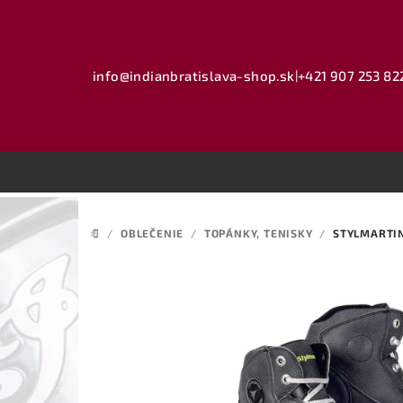
Prejsť
na
obsah
info@indianbratislava-shop.sk
|
+421 907 253 82
/
OBLEČENIE
/
TOPÁNKY, TENISKY
/
STYLMARTI
DOMOV