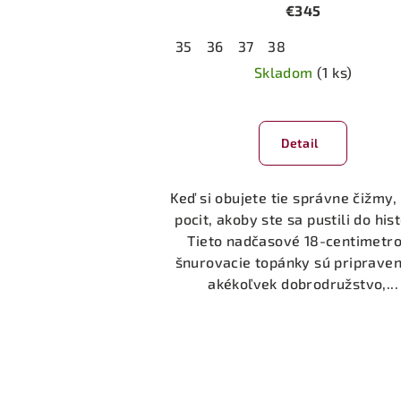
€345
35
36
37
38
Skladom
(1 ks)
Priemerné
hodnotenie
Detail
produktu
je
5,0
Keď si obujete tie správne čižmy
z
pocit, akoby ste sa pustili do hist
5
Tieto nadčasové 18-centimetr
hviezdičiek.
šnurovacie topánky sú priprave
akékoľvek dobrodružstvo,...