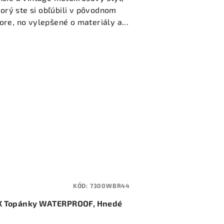
torý ste si obľúbili v pôvodnom
ore, no vylepšené o materiály a...
KÓD:
7300WBR44
X Topánky WATERPROOF, Hnedé