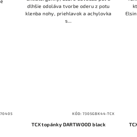
né
dlhšie odoláva tvorbe oderu z potu
k
klenba nohy, priehlavok a achylovka
Elsin
s...
170405
KÓD:
7305GBK44-TCX
TCX topánky DARTWOOD black
TC