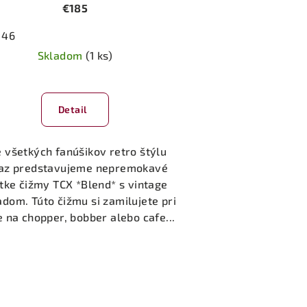
€185
46
Skladom
(1 ks)
Detail
 všetkých fanúšikov retro štýlu
az predstavujeme nepremokavé
tke čižmy TCX *Blend* s vintage
adom. Túto čižmu si zamilujete pri
e na chopper, bobber alebo cafe...