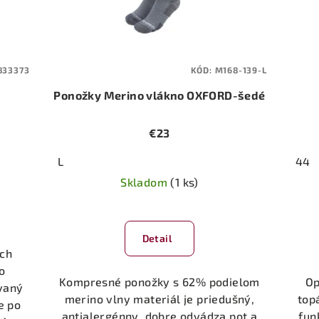
833373
KÓD:
M168-139-L
Ponožky Merino vlákno OXFORD-šedé
€23
L
44
Skladom
(1 ks)
Detail
ých
o
Kompresné ponožky s 62% podielom
Op
vaný
merino vlny materiál je priedušný,
top
e po
antialergénny, dobre odvádza pot a
fun