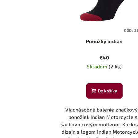
KÓD:
2
Ponožky indian
€40
Skladom
(2 ks)
Do košíka
Viacnásobné balenie značkov
ponožiek Indian Motorcycle s
šachovnicovým motívom. Kocko
dizajn s logom Indian Motorcycl