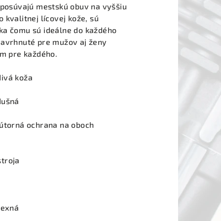
r posúvajú mestskú obuv na vyššiu
kvalitnej lícovej kože, sú
ka čomu sú ideálne do každého
Navrhnuté pre mužov aj ženy
ím pre každého.
ivá koža
dušná
nútorná ochrana na oboch
troja
lexná