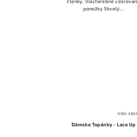
členky. Viacfarebné vzorova
ponožky Skvelý...
KÓD:
286
Dámske Topánky - Lace Up