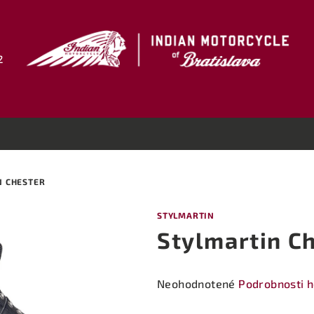
2
N CHESTER
STYLMARTIN
Stylmartin C
Priemerné
Neohodnotené
Podrobnosti 
hodnotenie