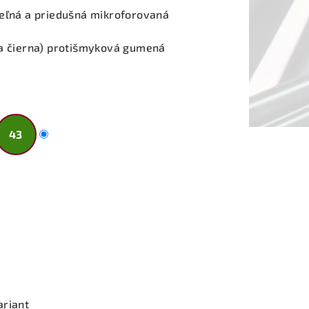
teľná a priedušná mikroforovaná
 a čierna) protišmyková gumená
43
ariant