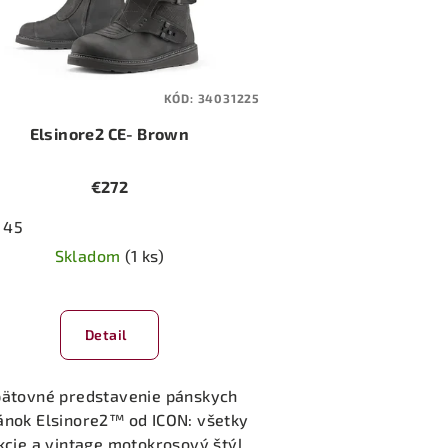
KÓD:
34031225
Elsinore2 CE- Brown
€272
45
Skladom
(1 ks)
Detail
ätovné predstavenie pánskych
ánok Elsinore2™ od ICON: všetky
kcie a vintage motokrosový štýl,