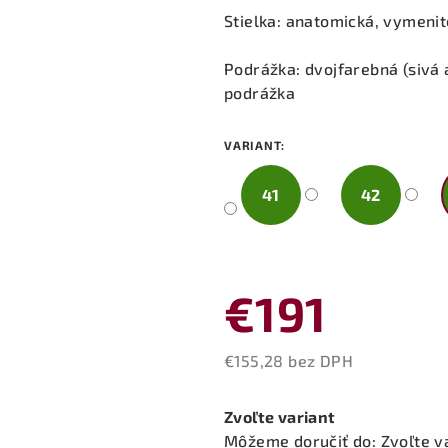
Stielka: anatomická, vymeni
Podrážka: dvojfarebná (sivá
podrážka
VARIANT:
41
42
€191
€155,28 bez DPH
Jednotková
cena:
Zvoľte variant
Môžeme doručiť do:
Zvoľte v