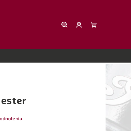
Hľadať
Prihlásenie
Nákupný
košík
hester
hodnotenia