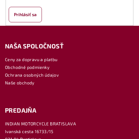
Prihlásiť sa
Z
á
NAŠA SPOLOČNOSŤ
p
ä
Ceny za dopravu a platbu
t
Obchodné podmienky
i
Ochrana osobných údajov
e
Naše obchody
PREDAJŇA
INDIAN MOTORCYCLE BRATISLAVA
Ivanská cesta 16733/15