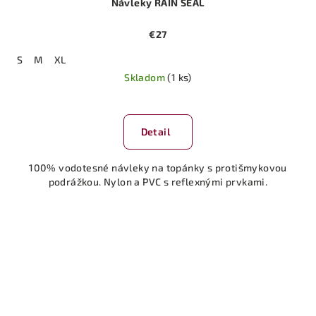
Návleky RAIN SEAL
€27
S
M
XL
Skladom
(1 ks)
Detail
100% vodotesné návleky na topánky s protišmykovou
podrážkou. Nylon a PVC s reflexnými prvkami.