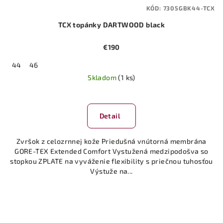
KÓD:
7305GBK44-TCX
TCX topánky DARTWOOD black
€190
44
46
Skladom
(1 ks)
Detail
Zvršok z celozrnnej kože Priedušná vnútorná membrána
GORE-TEX Extended Comfort Vystužená medzipodošva so
stopkou ZPLATE na vyváženie flexibility s priečnou tuhosťou
Výstuže na...