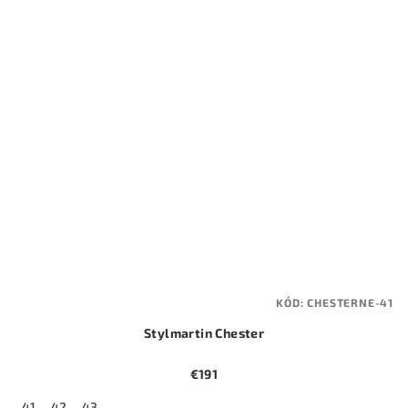
KÓD:
CHESTERNE-41
Stylmartin Chester
€191
41
42
43