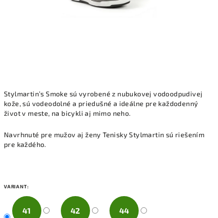
Stylmartin’s Smoke sú vyrobené z nubukovej vodoodpudivej
kože, sú vodeodolné a priedušné a ideálne pre každodenný
život v meste, na bicykli aj mimo neho.
Navrhnuté pre mužov aj ženy Tenisky Stylmartin sú riešením
pre každého.
VARIANT:
41
42
44