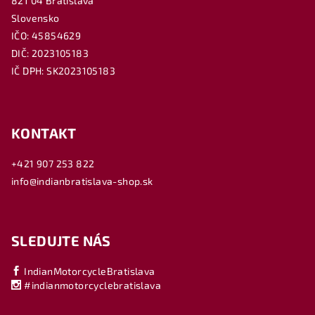
821 04 Bratislava
Slovensko
IČO: 45854629
DIČ: 2023105183
IČ DPH: SK2023105183
KONTAKT
+421 907 253 822
info@indianbratislava-shop.sk
SLEDUJTE NÁS
IndianMotorcycleBratislava
#indianmotorcyclebratislava