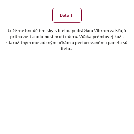
Detail
Ležérne hnedé tenisky s bielou podrážkou Vibram zaisťujú
priľnavosť a odolnosť proti oderu. Vďaka prémiovej koži,
starožitným mosadzným očkám a perforovanému panelu sú
tieto...