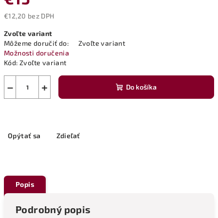
€12,20 bez DPH
Jednotková
Zvoľte variant
cena:
Môžeme doručiť do:
Zvoľte variant
Možnosti doručenia
Kód:
Zvoľte variant
−
+
Do košíka
Opýtať sa
Zdieľať
Popis
Podrobný popis