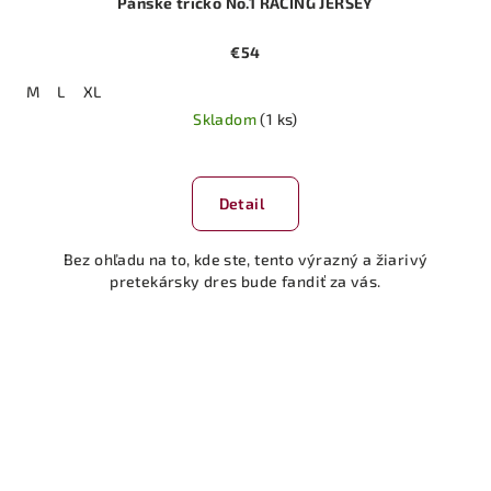
Pánske tričko No.1 RACING JERSEY
€54
M
L
XL
Skladom
(1 ks)
Detail
Bez ohľadu na to, kde ste, tento výrazný a žiarivý
pretekársky dres bude fandiť za vás.