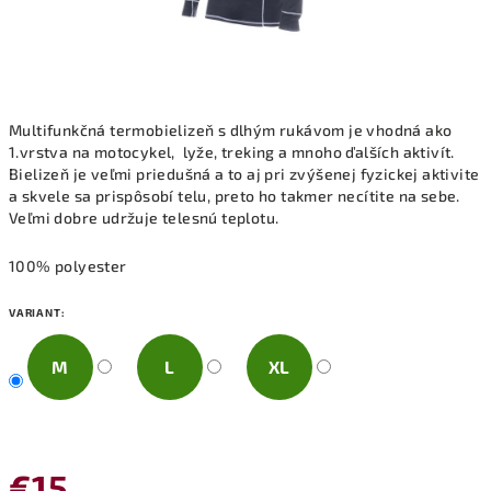
Multifunkčná termobielizeň s dlhým rukávom je vhodná ako
1.vrstva na motocykel, lyže, treking a mnoho ďalších aktivít.
Bielizeň je veľmi priedušná a to aj pri zvýšenej fyzickej aktivite
a skvele sa prispôsobí telu, preto ho takmer necítite na sebe.
Veľmi dobre udržuje telesnú teplotu.
100% polyester
VARIANT:
M
L
XL
€15