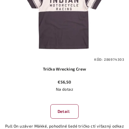
KÓD:
286974303
Tričko Wrecking Crew
€56,50
Na dotaz
Detail
Pull On uzáver Mäkké, pohodlné šedé tričko ctí víťazný odkaz