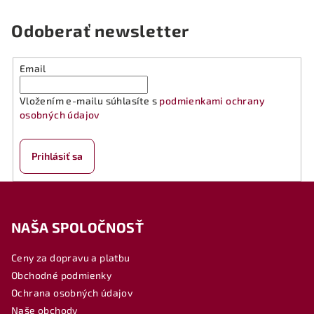
Odoberať newsletter
Email
Vložením e-mailu súhlasíte s
podmienkami ochrany
osobných údajov
Prihlásiť sa
Z
á
NAŠA SPOLOČNOSŤ
p
ä
Ceny za dopravu a platbu
t
Obchodné podmienky
i
Ochrana osobných údajov
e
Naše obchody