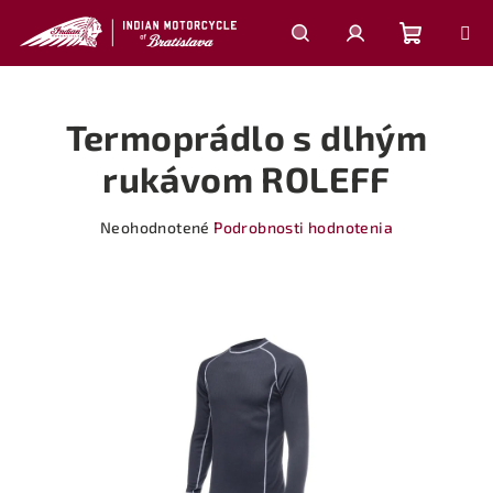
Prejsť
na
obsah
Nákupn
Hľadať
Prihlásenie
Termoprádlo s dlhým
košík
rukávom ROLEFF
Priemerné
Neohodnotené
Podrobnosti hodnotenia
hodnotenie
produktu
je
0,0
z
5
hviezdičiek.