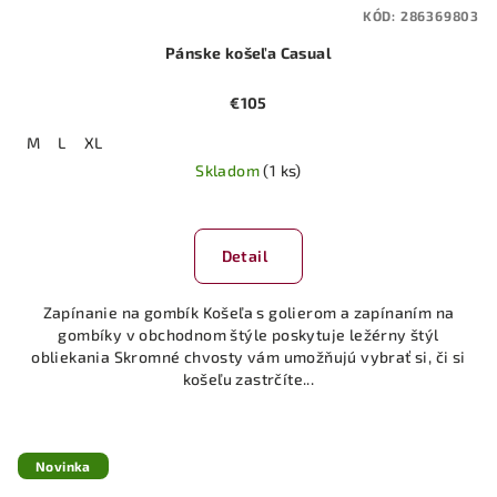
KÓD:
286369803
Pánske košeľa Casual
€105
M
L
XL
Skladom
(1 ks)
Detail
Zapínanie na gombík Košeľa s golierom a zapínaním na
gombíky v obchodnom štýle poskytuje ležérny štýl
obliekania Skromné chvosty vám umožňujú vybrať si, či si
košeľu zastrčíte...
Novinka