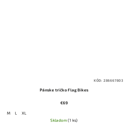
KÓD:
286667803
Pánske tričko Flag Bikes
€69
M
L
XL
Skladom
(1 ks)