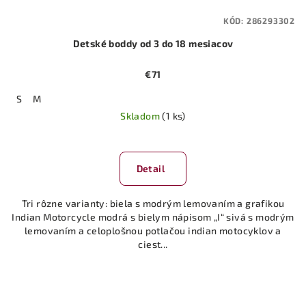
KÓD:
286293302
Detské boddy od 3 do 18 mesiacov
€71
S
M
Skladom
(1 ks)
Detail
Tri rôzne varianty: biela s modrým lemovaním a grafikou
Indian Motorcycle modrá s bielym nápisom „I“ sivá s modrým
lemovaním a celoplošnou potlačou indian motocyklov a
ciest...