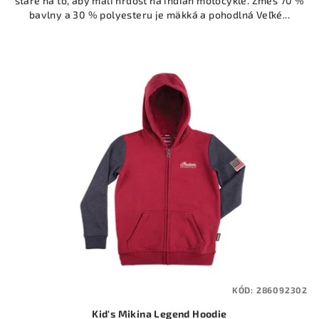
staré na to, aby mali hrdosť na indian motocykle. Zmes 70 %
bavlny a 30 % polyesteru je mäkká a pohodlná Veľké...
KÓD:
286092302
Kid's Mikina Legend Hoodie