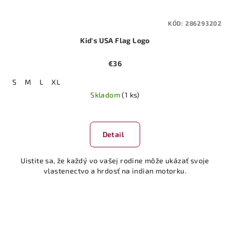
KÓD:
286293202
Kid's USA Flag Logo
€36
S
M
L
XL
Skladom
(1 ks)
Detail
Uistite sa, že každý vo vašej rodine môže ukázať svoje
vlastenectvo a hrdosť na indian motorku.