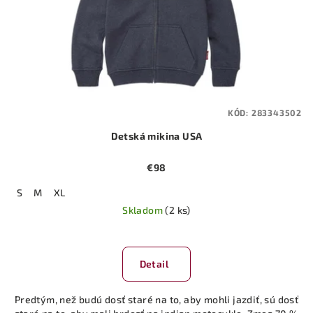
KÓD:
283343502
Detská mikina USA
€98
S
M
XL
Skladom
(2 ks)
Detail
Predtým, než budú dosť staré na to, aby mohli jazdiť, sú dosť