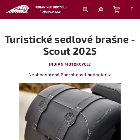
Prejsť
na
obsah
Nákupn
Hľadať
Prihlásenie
Turistické sedlové brašne -
košík
Scout 2025
INDIAN MOTORCYCLE
Priemerné
Neohodnotené
Podrobnosti hodnotenia
hodnotenie
produktu
je
0,0
z
5
hviezdičiek.