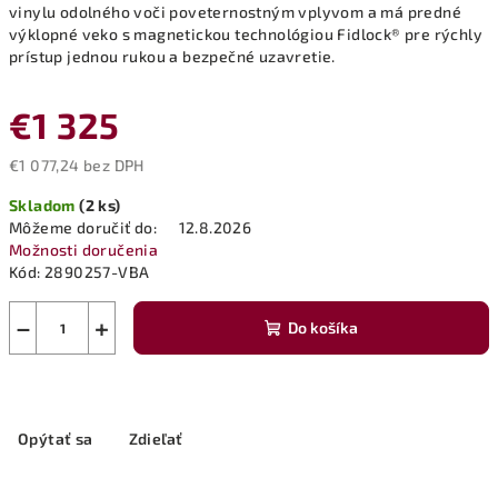
vinylu odolného voči poveternostným vplyvom a má predné
výklopné veko s magnetickou technológiou Fidlock® pre rýchly
prístup jednou rukou a bezpečné uzavretie.
€1 325
€1 077,24 bez DPH
Jednotková
Skladom
(2 ks)
cena:
Môžeme doručiť do:
12.8.2026
Možnosti doručenia
Kód:
2890257-VBA
−
+
Do košíka
Opýtať sa
Zdieľať