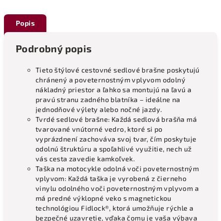
Popis
Podrobný popis
Tieto štýlové cestovné sedlové brašne poskytujú
chránený a poveternostným vplyvom odolný
nákladný priestor a ľahko sa montujú na ľavú a
pravú stranu zadného blatníka – ideálne na
jednodňové výlety alebo nočné jazdy.
Tvrdé sedlové brašne: Každá sedlová brašňa má
tvarované vnútorné vedro, ktoré si po
vyprázdnení zachováva svoj tvar, čím poskytuje
odolnú štruktúru a spoľahlivé využitie, nech už
vás cesta zavedie kamkoľvek.
Taška na motocykle odolná voči poveternostným
vplyvom: Každá taška je vyrobená z čierneho
vinylu odolného voči poveternostným vplyvom a
má predné výklopné veko s magnetickou
technológiou Fidlock®, ktorá umožňuje rýchle a
bezpečné uzavretie, vďaka čomu je vaša výbava