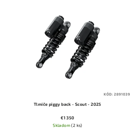
KÓD:
2891039
Tlmiče piggy back - Scout - 2025
€1 350
Skladom
(2 ks)