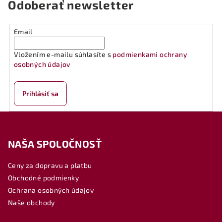
Odoberať newsletter
Email
Vložením e-mailu súhlasíte s
podmienkami ochrany
osobných údajov
Prihlásiť sa
Z
á
NAŠA SPOLOČNOSŤ
p
ä
Ceny za dopravu a platbu
t
Obchodné podmienky
i
Ochrana osobných údajov
e
Naše obchody