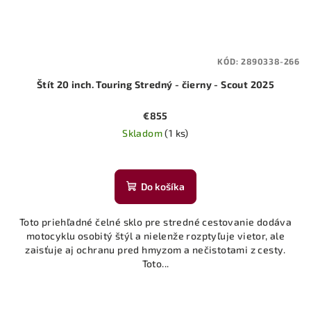
KÓD:
2890338-266
Štít 20 inch. Touring Stredný - čierny - Scout 2025
€855
Skladom
(1 ks)
Do košíka
Toto priehľadné čelné sklo pre stredné cestovanie dodáva
motocyklu osobitý štýl a nielenže rozptyľuje vietor, ale
zaisťuje aj ochranu pred hmyzom a nečistotami z cesty.
Toto...