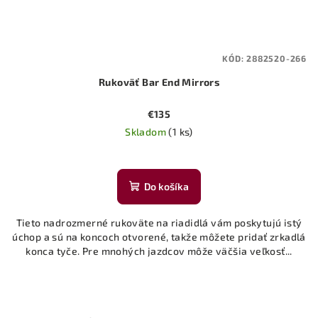
KÓD:
2882520-266
Rukoväť Bar End Mirrors
€135
Skladom
(1 ks)
Do košíka
Tieto nadrozmerné rukoväte na riadidlá vám poskytujú istý
úchop a sú na koncoch otvorené, takže môžete pridať zrkadlá
konca tyče. Pre mnohých jazdcov môže väčšia veľkosť...