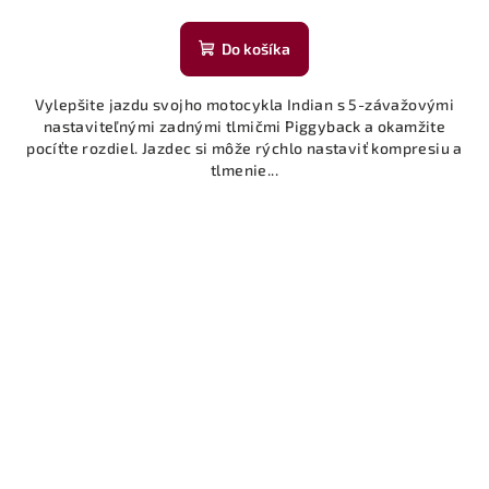
Do košíka
Vylepšite jazdu svojho motocykla Indian s 5-závažovými
nastaviteľnými zadnými tlmičmi Piggyback a okamžite
pocíťte rozdiel. Jazdec si môže rýchlo nastaviť kompresiu a
tlmenie...