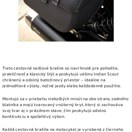
Tieto cestovné sedlové brašne sú navrhnuté pre pohodlie,
praktičnosť a klasický štýl a poskytujú vášmu Indian Scout
chránený a odolný batožinový priestor – ideálne na
jednodňové výlety, nočné jazdy alebo každodenné použitie.
Montujú sa v priebehu niekoľkých minút na obe strany zadného
blatníka a majú tvarovaný vnútorný kryt, ktorý si zachováva
svoj tvar aj v prázdnom stave, čím poskytujú odolnú
konštrukciu a spoľahlivý výkon.
Každá cestovná brašňa na motocykel je vyrobená z čierneho