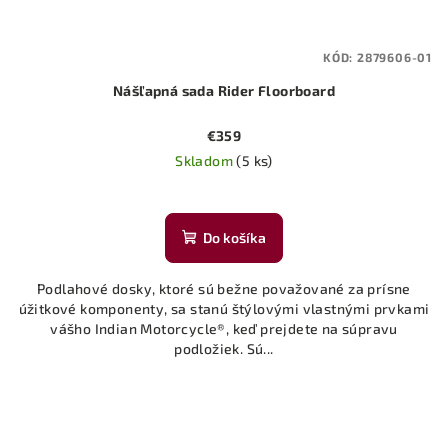
KÓD:
2879606-01
Nášľapná sada Rider Floorboard
€359
Skladom
(5 ks)
Do košíka
Podlahové dosky, ktoré sú bežne považované za prísne
úžitkové komponenty, sa stanú štýlovými vlastnými prvkami
vášho Indian Motorcycle®, keď prejdete na súpravu
podložiek. Sú...