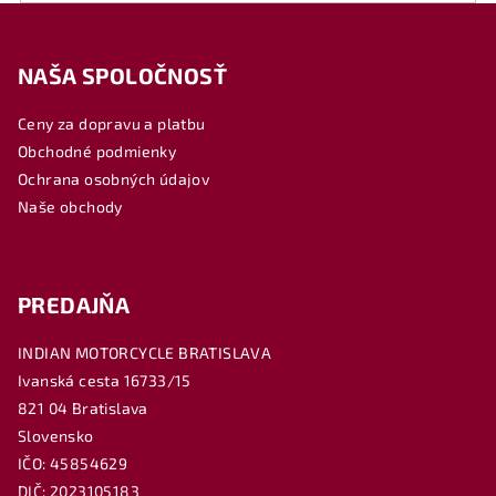
Z
á
NAŠA SPOLOČNOSŤ
p
ä
Ceny za dopravu a platbu
t
Obchodné podmienky
i
Ochrana osobných údajov
e
Naše obchody
PREDAJŇA
INDIAN MOTORCYCLE BRATISLAVA
Ivanská cesta 16733/15
821 04 Bratislava
Slovensko
IČO: 45854629
DIČ: 2023105183