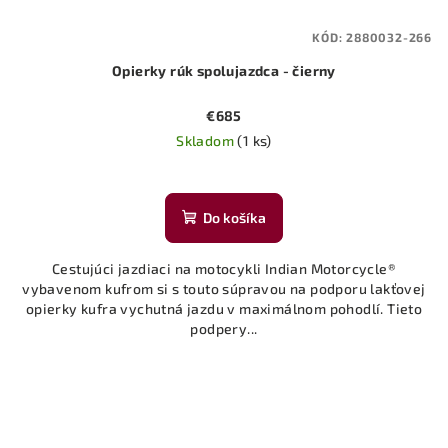
KÓD:
2880032-266
Opierky rúk spolujazdca - čierny
€685
Skladom
(1 ks)
Do košíka
Cestujúci jazdiaci na motocykli Indian Motorcycle®
vybavenom kufrom si s touto súpravou na podporu lakťovej
opierky kufra vychutná jazdu v maximálnom pohodlí. Tieto
podpery...