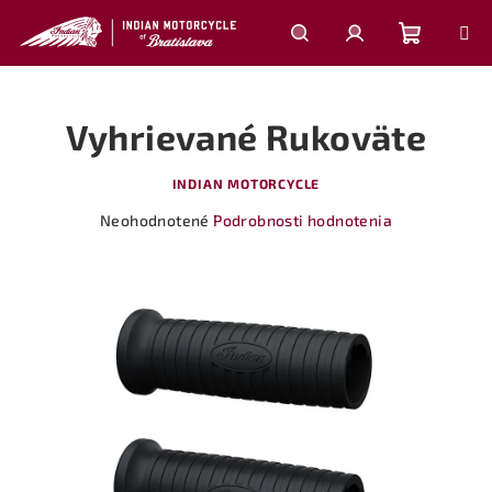
Prejsť
na
obsah
Nákupn
Hľadať
Prihlásenie
Vyhrievané Rukoväte
košík
INDIAN MOTORCYCLE
Priemerné
Neohodnotené
Podrobnosti hodnotenia
hodnotenie
produktu
je
0,0
z
5
hviezdičiek.