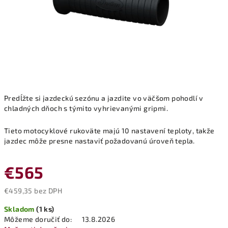
Predĺžte si jazdeckú sezónu a jazdite vo väčšom pohodlí v
chladných dňoch s týmito vyhrievanými gripmi.
Tieto motocyklové rukoväte majú 10 nastavení teploty, takže
jazdec môže presne nastaviť požadovanú úroveň tepla.
€565
€459,35 bez DPH
Jednotková
Skladom
(1 ks)
cena:
Môžeme doručiť do:
13.8.2026