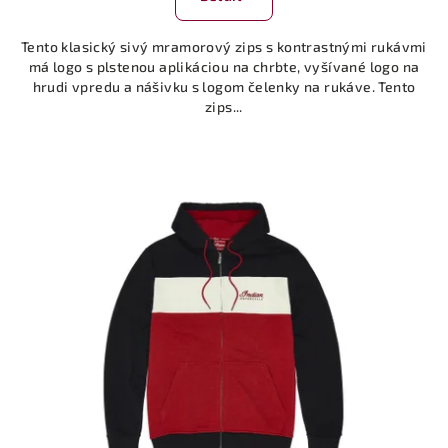
je
5,0
Tento klasický sivý mramorový zips s kontrastnými rukávmi
z
má logo s plstenou aplikáciou na chrbte, vyšívané logo na
5
hrudi vpredu a nášivku s logom čelenky na rukáve. Tento
hviezdičiek.
zips...