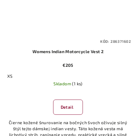
KÓD:
286371602
Womens Indian Motorcycle Vest 2
€205
XS
Skladom
(1 ks)
Detail
Čierne kožené šnurovanie na bočných švoch oživuje silný
štýl tejto dámskej indian vesty. Táto kožená vesta má
lichotivý strih, zapínanie vpredu, praktické vrecká a silné