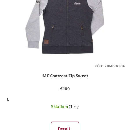
KÓD:
286894306
IMC Contrast Zip Sweat
€109
L
Skladom
(1 ks)
Priemerné
hodnotenie
produktu
Detail