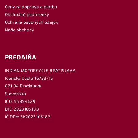
ä
Ceny za dopravu a platbu
t
Obchodné podmienky
i
Ochrana osobných údajov
e
Naše obchody
PREDAJŇA
INDIAN MOTORCYCLE BRATISLAVA
Ivanská cesta 16733/15
821 04 Bratislava
Slovensko
IČO: 45854629
DIČ: 2023105183
IČ DPH: SK2023105183