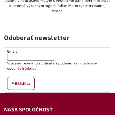
Jazdite v nadčasovom štýle s vestou Portland Denim, ktorá je
doplnená výrazným logom Indian Motorcycle na zadnej
strane.
Odoberať newsletter
Email
Vložením e-mailu súhlasíte s
podmienkami ochrany
osobných údajov
Prihlásiť sa
Z
á
NAŠA SPOLOČNOSŤ
p