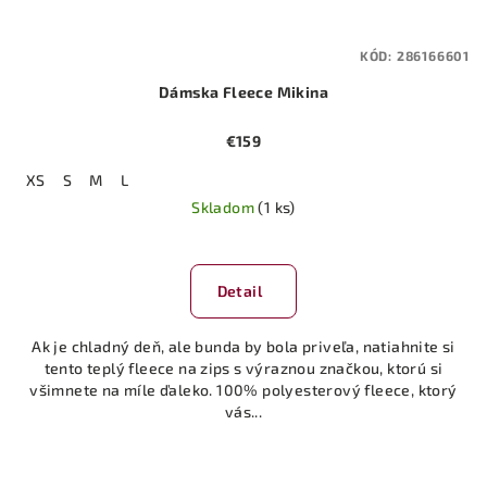
KÓD:
286166601
Dámska Fleece Mikina
€159
XS
S
M
L
Skladom
(1 ks)
Detail
Ak je chladný deň, ale bunda by bola priveľa, natiahnite si
tento teplý fleece na zips s výraznou značkou, ktorú si
všimnete na míle ďaleko. 100% polyesterový fleece, ktorý
vás...