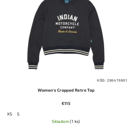
KÓD:
286479801
Women's Cropped Retro Top
€115
XS
S
Skladom
(1 ks)