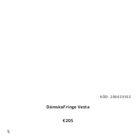
KÓD:
286629102
DámskaFringe Vesta
€205
S