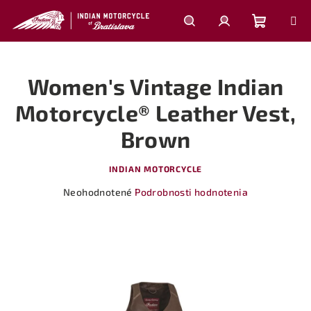
Prejsť
na
obsah
Nákupn
Hľadať
Prihlásenie
Women's Vintage Indian
košík
Motorcycle® Leather Vest,
Brown
INDIAN MOTORCYCLE
Priemerné
Neohodnotené
Podrobnosti hodnotenia
hodnotenie
produktu
je
0,0
z
5
hviezdičiek.