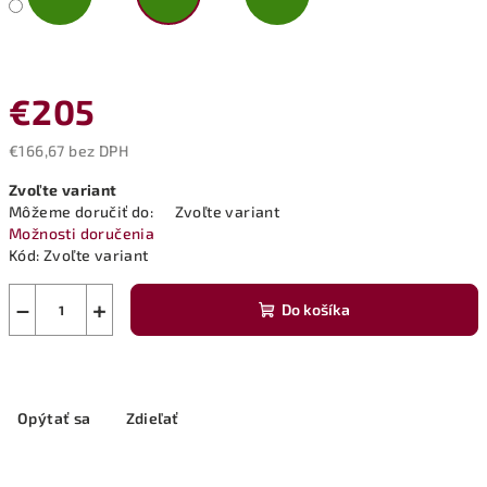
€205
€166,67 bez DPH
Jednotková
Zvoľte variant
cena:
Môžeme doručiť do:
Zvoľte variant
Možnosti doručenia
Kód:
Zvoľte variant
−
+
Do košíka
Opýtať sa
Zdieľať