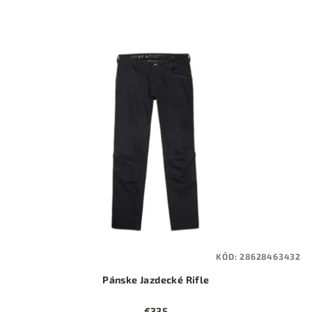
KÓD:
28628463432
Pánske Jazdecké Rifle
€335