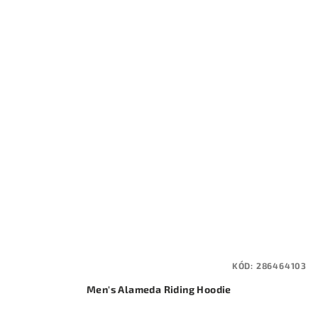
KÓD:
286464103
Men's Alameda Riding Hoodie