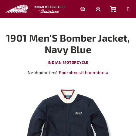
Prejsť
na
obsah
Nákupn
Hľadať
Prihlásenie
1901 Men'S Bomber Jacket,
košík
Navy Blue
INDIAN MOTORCYCLE
Priemerné
Neohodnotené
Podrobnosti hodnotenia
hodnotenie
produktu
je
0,0
z
5
hviezdičiek.