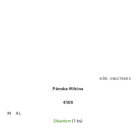
KÓD:
286276603
Pánska Mikina
€169
M
XL
Skladom
(1 ks)