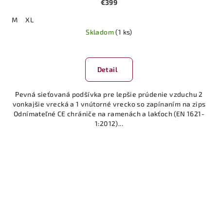
€399
M
XL
Skladom
(1 ks)
Detail
Pevná sieťovaná podšívka pre lepšie prúdenie vzduchu 2
vonkajšie vrecká a 1 vnútorné vrecko so zapínaním na zips
Odnímateľné CE chrániče na ramenách a lakťoch (EN 1621-
1:2012)...