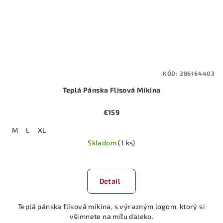
KÓD:
286164403
Teplá Pánska Flisová Mikina
€159
M
L
XL
Skladom
(1 ks)
Detail
Teplá pánska flísová mikina, s výrazným logom, ktorý si
všimnete na míľu ďaleko.