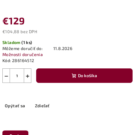
€129
€104,88 bez DPH
Jednotková
Skladom
(1 ks)
cena:
Môžeme doručiť do:
11.8.2026
Možnosti doručenia
Kód:
286164512
−
+
Do košíka
Opýtať sa
Zdieľať