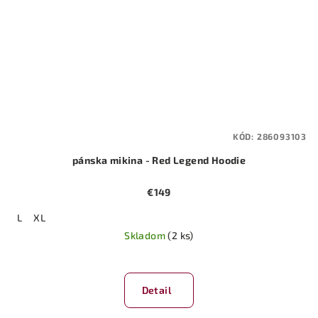
KÓD:
286093103
pánska mikina - Red Legend Hoodie
€149
L
XL
Skladom
(2 ks)
Detail