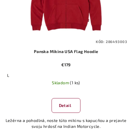
KÓD:
286493003
Panska Mikina USA Flag Hoodie
€179
L
Skladom
(1 ks)
Detail
Ležérna a pohodlná, noste túto mikinu s kapucňou a prejavte
svoju hrdosť na Indian Motorcycle.