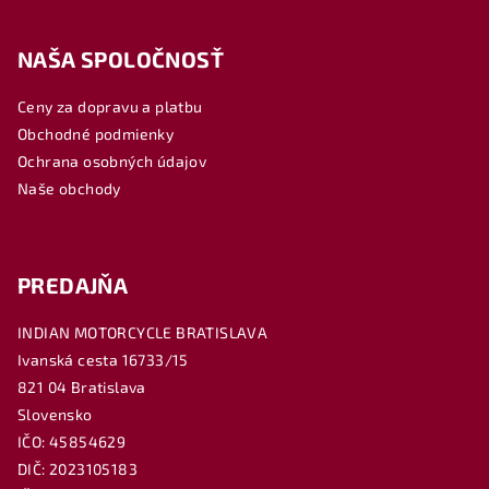
Z
á
NAŠA SPOLOČNOSŤ
p
ä
Ceny za dopravu a platbu
t
Obchodné podmienky
i
Ochrana osobných údajov
e
Naše obchody
PREDAJŇA
INDIAN MOTORCYCLE BRATISLAVA
Ivanská cesta 16733/15
821 04 Bratislava
Slovensko
IČO: 45854629
DIČ: 2023105183