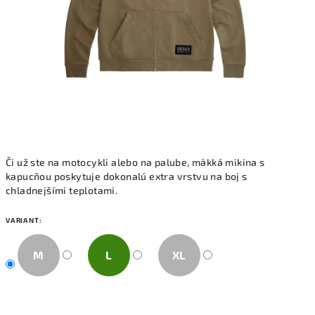
Či už ste na motocykli alebo na palube, mäkká mikina s
kapucňou poskytuje dokonalú extra vrstvu na boj s
chladnejšími teplotami.
VARIANT:
M
L
XL