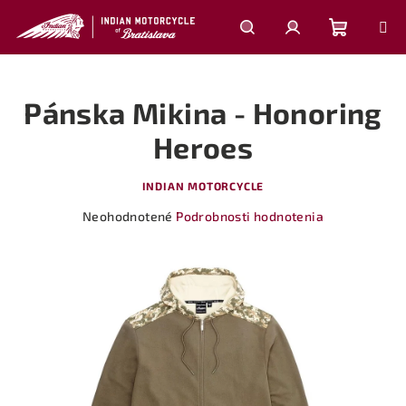
Prejsť
na
obsah
Nákupn
Hľadať
Prihlásenie
Pánska Mikina - Honoring
košík
Heroes
INDIAN MOTORCYCLE
Priemerné
Neohodnotené
Podrobnosti hodnotenia
hodnotenie
produktu
je
0,0
z
5
hviezdičiek.