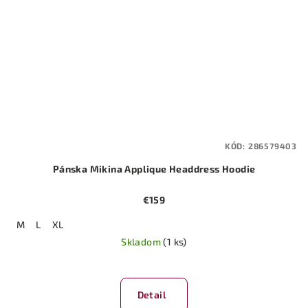
KÓD:
286579403
Pánska Mikina Applique Headdress Hoodie
€159
M
L
XL
Skladom
(1 ks)
Priemerné
hodnotenie
produktu
Detail
je