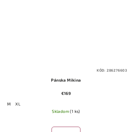
KÓD:
286276603
Pánska Mikina
€169
M
XL
Skladom
(1 ks)