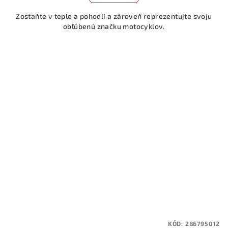
5,0
Zostaňte v teple a pohodlí a zároveň reprezentujte svoju
z
obľúbenú značku motocyklov.
5
hviezdičiek.
KÓD:
286795012