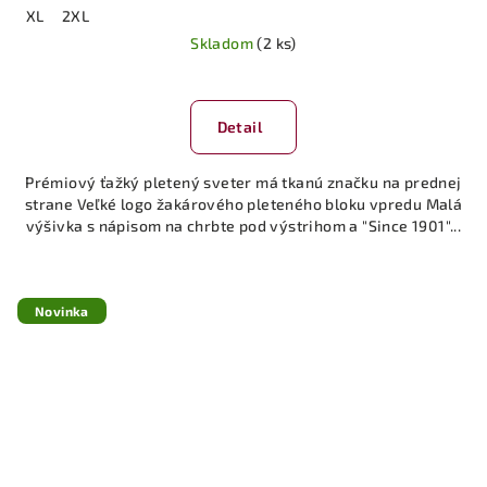
XL
2XL
Skladom
(2 ks)
Detail
Prémiový ťažký pletený sveter má tkanú značku na prednej
strane Veľké logo žakárového pleteného bloku vpredu Malá
výšivka s nápisom na chrbte pod výstrihom a "Since 1901"...
Novinka