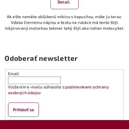
Detail
Ak ešte nemáte obľúbenú mikinu s kapucňou, máte ju teraz.
Vďaka čiernemu nápisu a textu na rukáve má tento štýl
inšpirovaný motorkou takmer taký štýl ako indian motocykel.
Odoberať newsletter
Email
Vložením e-mailu súhlasíte s
podmienkami ochrany
osobných údajov
Prihlásiť sa
Z