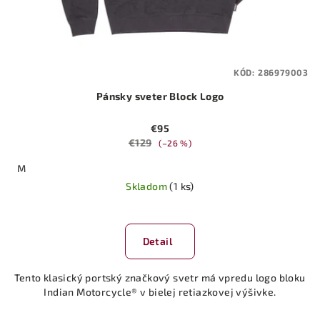
KÓD:
286979003
Pánsky sveter Block Logo
€95
€129
(–26 %)
M
Skladom
(1 ks)
Detail
Tento klasický portský značkový svetr má vpredu logo bloku
Indian Motorcycle® v bielej retiazkovej výšivke.