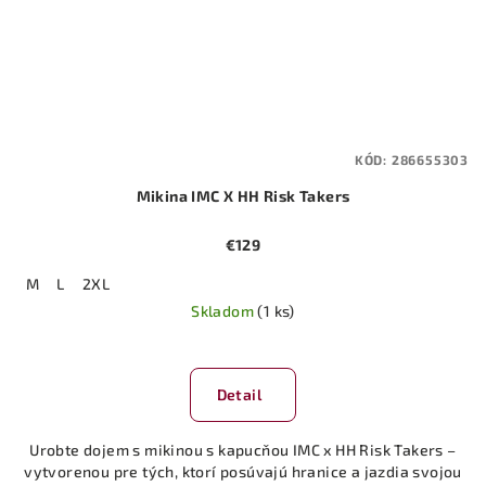
KÓD:
286655303
Mikina IMC X HH Risk Takers
€129
M
L
2XL
Skladom
(1 ks)
Detail
Urobte dojem s mikinou s kapucňou IMC x HH Risk Takers –
vytvorenou pre tých, ktorí posúvajú hranice a jazdia svojou