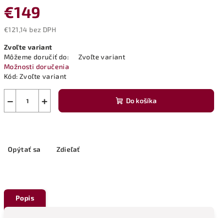
€149
€121,14 bez DPH
Jednotková
Zvoľte variant
cena:
Môžeme doručiť do:
Zvoľte variant
Možnosti doručenia
Kód:
Zvoľte variant
−
+
Do košíka
Opýtať sa
Zdieľať
Popis