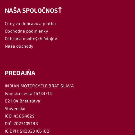
á
NAŠA SPOLOČNOSŤ
p
ä
Ceny za dopravu a platbu
t
Obchodné podmienky
i
Ochrana osobných údajov
e
Naše obchody
PREDAJŇA
INDIAN MOTORCYCLE BRATISLAVA
Ivanská cesta 16733/15
821 04 Bratislava
Slovensko
IČO: 45854629
DIČ: 2023105183
IČ DPH: SK2023105183