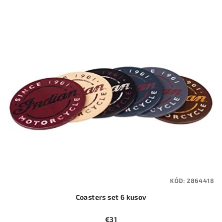
hviezdičiek.
KÓD:
2864418
Coasters set 6 kusov
€31