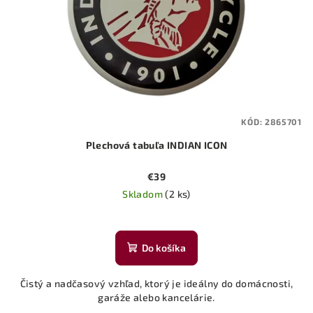
KÓD:
2865701
Plechová tabuľa INDIAN ICON
€39
Skladom
(2 ks)
Priemerné
hodnotenie
produktu
Do košíka
je
5,0
Čistý a nadčasový vzhľad, ktorý je ideálny do domácnosti,
z
garáže alebo kancelárie.
5