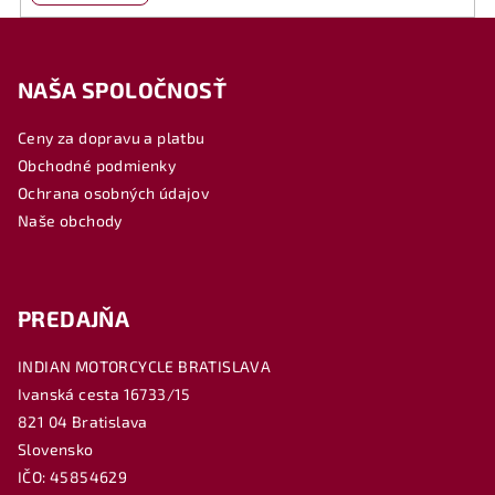
Z
á
NAŠA SPOLOČNOSŤ
p
ä
Ceny za dopravu a platbu
t
Obchodné podmienky
i
Ochrana osobných údajov
e
Naše obchody
PREDAJŇA
INDIAN MOTORCYCLE BRATISLAVA
Ivanská cesta 16733/15
821 04 Bratislava
Slovensko
IČO: 45854629