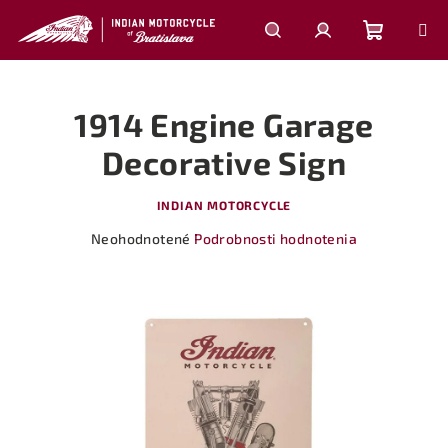
Prejsť
na
obsah
Nákupn
Hľadať
Prihlásenie
1914 Engine Garage
košík
Decorative Sign
INDIAN MOTORCYCLE
Priemerné
Neohodnotené
Podrobnosti hodnotenia
hodnotenie
produktu
je
0,0
z
5
hviezdičiek.