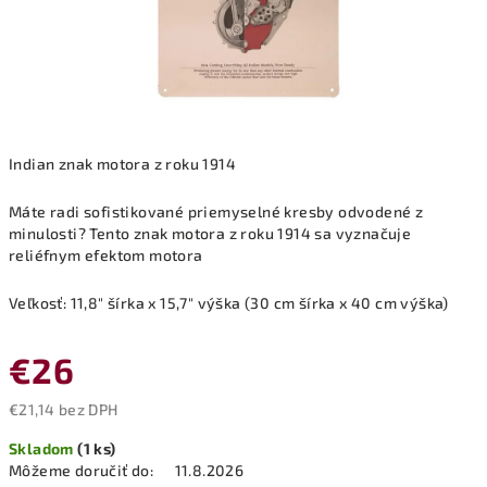
Indian znak motora z roku 1914
Máte radi sofistikované priemyselné kresby odvodené z
minulosti? Tento znak motora z roku 1914 sa vyznačuje
reliéfnym efektom motora
Veľkosť: 11,8" šírka x 15,7" výška (30 cm šírka x 40 cm výška)
€26
€21,14 bez DPH
Jednotková
Skladom
(1 ks)
cena:
Môžeme doručiť do:
11.8.2026