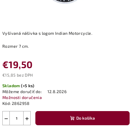
Vyšívaná nášivka s logom Indian Motorcycle.
Rozmer 7 cm.
€19,50
€15,85 bez DPH
Jednotková
Skladom
(>5 ks)
cena:
Môžeme doručiť do:
12.8.2026
Možnosti doručenia
Kód:
2862958
−
+
Do košíka