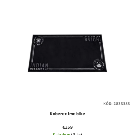
KÓD:
2833383
Koberec Imc bike
€359
Skladom
(3 ks)