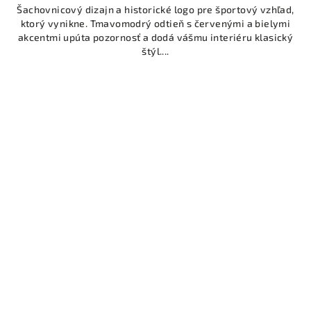
Šachovnicový dizajn a historické logo pre športový vzhľad,
ktorý vynikne. Tmavomodrý odtieň s červenými a bielymi
akcentmi upúta pozornosť a dodá vášmu interiéru klasický
štýl....