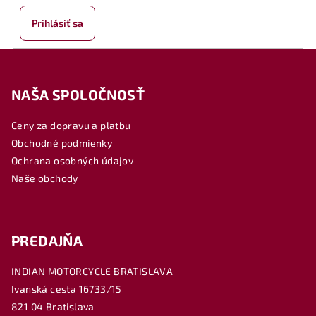
Prihlásiť sa
Z
á
NAŠA SPOLOČNOSŤ
p
ä
Ceny za dopravu a platbu
t
Obchodné podmienky
i
Ochrana osobných údajov
e
Naše obchody
PREDAJŇA
INDIAN MOTORCYCLE BRATISLAVA
Ivanská cesta 16733/15
821 04 Bratislava