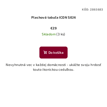
KÓD:
2865683
Plechová tabuľa ICON SIGN
€29
Skladom
(3 ks)
Priemerné
hodnotenie
produktu
Do košíka
je
5,0
Nevyhnutná vec v každej domácnosti - ukážte svoju hrdosť
z
touto ikonickou ceduľkou.
5
hviezdičiek.