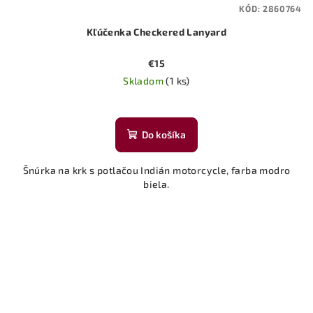
KÓD:
2860764
Kľúčenka Checkered Lanyard
€15
Skladom
(1 ks)
Do košíka
Šnúrka na krk s potlačou Indián motorcycle, farba modro
biela.