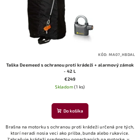
KÓD:
MA07_HBDAL
Taška Deemeed s ochranou proti krádeži + alarmový zámok
- 42 L
€249
Skladom
(1 ks)
Do košíka
Brašna na motorku s ochranou proti krádeži určená pre tých,
ktorí neradi nosia veci ako prilba, bunda alebo rukavice.
Zabraňuje krádeži predmetov ponechaných na motorke, v...