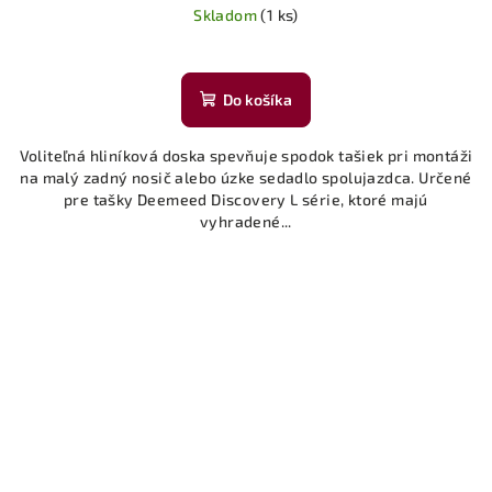
Skladom
(1 ks)
Priemerné
hodnotenie
produktu
Do košíka
je
4,0
Voliteľná hliníková doska spevňuje spodok tašiek pri montáži
z
na malý zadný nosič alebo úzke sedadlo spolujazdca. Určené
5
pre tašky Deemeed Discovery L série, ktoré majú
hviezdičiek.
vyhradené...