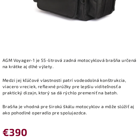
AGM Voyager-1 je 55-litrová zadná motocyklová brašňa určená
na krátke aj dlhé výlety.
Medzi jej kľúčové vlastnosti patrí vodeodolná konštrukcia,
viacero vreciek, reflexné prúžky pre lepšiu viditeľnosť a
praktický dizajn, ktorý sa dá rýchlo premeniť na batoh.
Brašňa je vhodná pre širokú škálu motocyklov a môže slúžiť aj
ako pohodlné operadlo pre spolujazdca.
€390