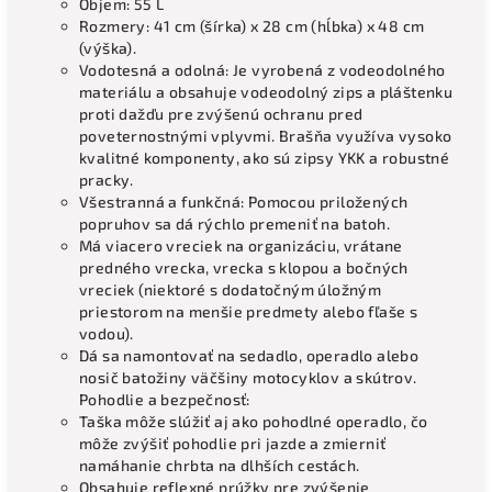
Objem: 55 L
Rozmery: 41 cm (šírka) x 28 cm (hĺbka) x 48 cm
(výška).
Vodotesná a odolná: Je vyrobená z vodeodolného
materiálu a obsahuje vodeodolný zips a pláštenku
proti dažďu pre zvýšenú ochranu pred
poveternostnými vplyvmi. Brašňa využíva vysoko
kvalitné komponenty, ako sú zipsy YKK a robustné
pracky.
Všestranná a funkčná: Pomocou priložených
popruhov sa dá rýchlo premeniť na batoh.
Má viacero vreciek na organizáciu, vrátane
predného vrecka, vrecka s klopou a bočných
vreciek (niektoré s dodatočným úložným
priestorom na menšie predmety alebo fľaše s
vodou).
Dá sa namontovať na sedadlo, operadlo alebo
nosič batožiny väčšiny motocyklov a skútrov.
Pohodlie a bezpečnosť:
Taška môže slúžiť aj ako pohodlné operadlo, čo
môže zvýšiť pohodlie pri jazde a zmierniť
namáhanie chrbta na dlhších cestách.
Obsahuje reflexné prúžky pre zvýšenie