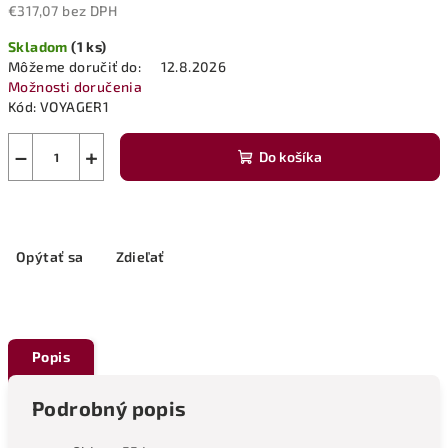
€317,07 bez DPH
Jednotková
Skladom
(1 ks)
cena:
Môžeme doručiť do:
12.8.2026
Možnosti doručenia
Kód:
VOYAGER1
−
+
Do košíka
Opýtať sa
Zdieľať
Popis
Podrobný popis