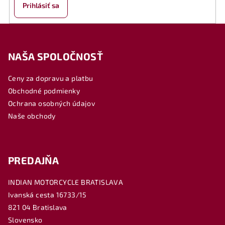
Prihlásiť sa
Z
á
NAŠA SPOLOČNOSŤ
p
ä
Ceny za dopravu a platbu
t
Obchodné podmienky
i
Ochrana osobných údajov
e
Naše obchody
PREDAJŇA
INDIAN MOTORCYCLE BRATISLAVA
Ivanská cesta 16733/15
821 04 Bratislava
Slovensko