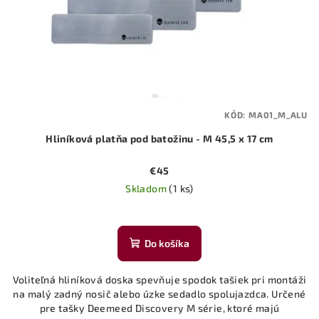
KÓD:
MA01_M_ALU
Hliníková platňa pod batožinu - M 45,5 x 17 cm
€45
Skladom
(1 ks)
Do košíka
Voliteľná hliníková doska spevňuje spodok tašiek pri montáži
na malý zadný nosič alebo úzke sedadlo spolujazdca. Určené
pre tašky Deemeed Discovery M série, ktoré majú