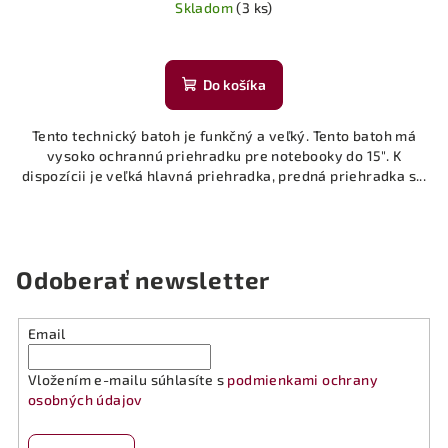
Skladom
(3 ks)
Priemerné
hodnotenie
produktu
Do košíka
je
5,0
Tento technický batoh je funkčný a veľký. Tento batoh má
z
vysoko ochrannú priehradku pre notebooky do 15". K
5
dispozícii je veľká hlavná priehradka, predná priehradka s...
hviezdičiek.
Odoberať newsletter
Email
Vložením e-mailu súhlasíte s
podmienkami ochrany
osobných údajov