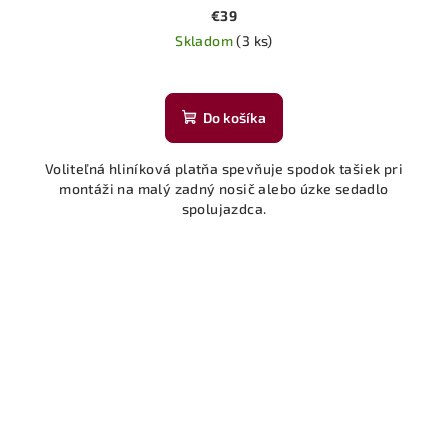
€39
Skladom
(3 ks)
Do košíka
Voliteľná hliníková platňa spevňuje spodok tašiek pri
montáži na malý zadný nosič alebo úzke sedadlo
spolujazdca.