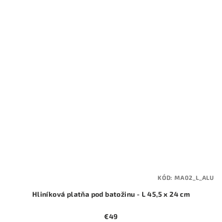
KÓD:
MA02_L_ALU
Hliníková platňa pod batožinu - L 45,5 x 24 cm
€49