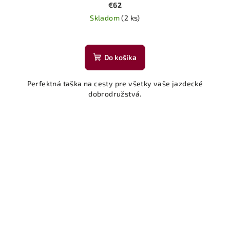
€62
Skladom
(2 ks)
Priemerné
hodnotenie
produktu
Do košíka
je
5,0
Perfektná taška na cesty pre všetky vaše jazdecké
z
dobrodružstvá.
5
hviezdičiek.