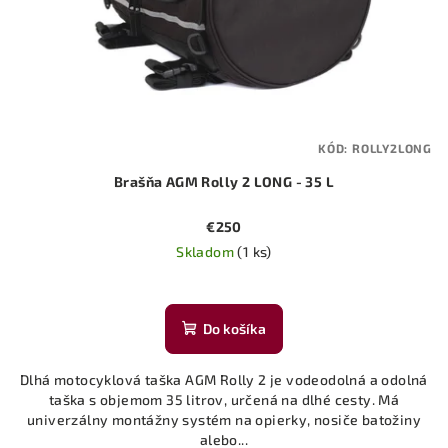
KÓD:
ROLLY2LONG
Brašňa AGM Rolly 2 LONG - 35 L
€250
Skladom
(1 ks)
Do košíka
Dlhá motocyklová taška AGM Rolly 2 je vodeodolná a odolná
taška s objemom 35 litrov, určená na dlhé cesty. Má
univerzálny montážny systém na opierky, nosiče batožiny
alebo...