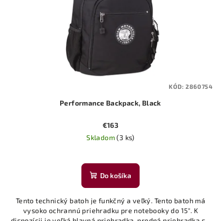
KÓD:
2860754
Performance Backpack, Black
€163
Skladom
(3 ks)
Priemerné
hodnotenie
produktu
Do košíka
je
5,0
Tento technický batoh je funkčný a veľký. Tento batoh má
z
vysoko ochrannú priehradku pre notebooky do 15". K
5
dispozícii je veľká hlavná priehradka, predná priehradka s...