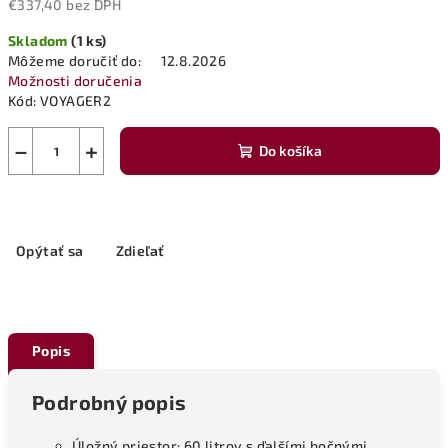
€337,40 bez DPH
Jednotková
Skladom
(1 ks)
cena:
Môžeme doručiť do:
12.8.2026
Možnosti doručenia
Kód:
VOYAGER2
−
+
Do košíka
Opýtať sa
Zdieľať
Popis
Podrobný popis
Úložný priestor: 60 litrov s ďalšími bočnými