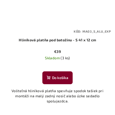
KÓD:
MA03_S_ALU_EXP
Hliníková platňa pod batožinu - S 41 x 12 cm
€39
Skladom
(3 ks)
Do košíka
Voliteľná hliníková platňa spevňuje spodok tašiek pri
montáži na malý zadný nosič alebo úzke sedadlo
spolujazdca.