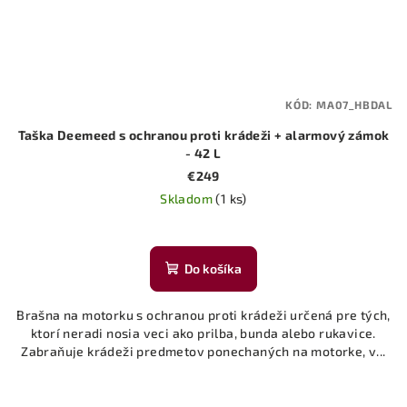
KÓD:
MA07_HBDAL
Taška Deemeed s ochranou proti krádeži + alarmový zámok
- 42 L
€249
Skladom
(1 ks)
Do košíka
Brašna na motorku s ochranou proti krádeži určená pre tých,
ktorí neradi nosia veci ako prilba, bunda alebo rukavice.
Zabraňuje krádeži predmetov ponechaných na motorke, v...