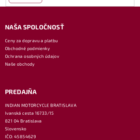
Z
á
NAŠA SPOLOČNOSŤ
p
ä
Ceny za dopravu a platbu
t
Obchodné podmienky
i
Ochrana osobných údajov
e
Naše obchody
PREDAJŇA
INDIAN MOTORCYCLE BRATISLAVA
Ivanská cesta 16733/15
821 04 Bratislava
Slovensko
IČO: 45854629