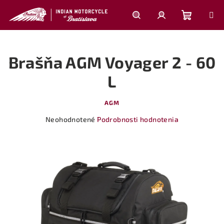
Prejsť
na
obsah
Nákupn
Hľadať
Prihlásenie
Brašňa AGM Voyager 2 - 60
košík
L
AGM
Priemerné
Neohodnotené
Podrobnosti hodnotenia
hodnotenie
produktu
je
0,0
z
5
hviezdičiek.