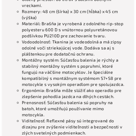
vreckami.
Rozmery: 48 cm (šírka) x 30 cm (hĺbka) x 45 cm
(výška)
Materiál: Brašňa je vyrobená z odolného rip-stop
polyesteru 600 D s vnútornou polyuretánovou
podšívkou PU210D pre zachovanie tvaru.
Vodoodolnosť: Tkanina je vodeodolná a má zipsy
odolné voči striekajúcej vode. Dodáva sa aj s
pláštenkou pre dodatočnú ochranu.
Montážny systém: Súčasťou balenia je rýchly a
stabilný montážny systém s popruhmi, ktoré
fungujú na väčšine motocyklov. Je špeciálne
kompatibilný s montážnym systémom S7+S8 pre
motocykle s vysokým operadlom pre spolujazdca.
Ergonómia: Brašňa môže slúžiť ako operadlo pre
zlepšenie pohodlia jazdca na dlhých cestách.
Prenosnosť: Súčasťou balenia sú popruhy na
batoh, ktoré umožňujú používanie mimo
motocykla.
Viditeľnosť: Reflexné pásy sú integrované do
dizajnu pre zvýšenie viditeľnosti a bezpečnosti v
zlých svetelných podmienkach.