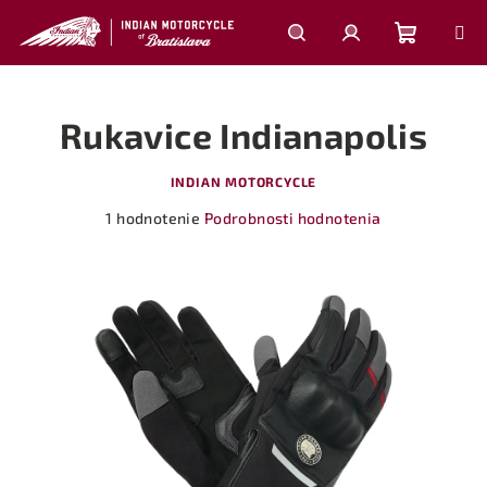
Prejsť
na
obsah
Nákupn
Hľadať
Prihlásenie
Rukavice Indianapolis
košík
INDIAN MOTORCYCLE
Priemerné
1 hodnotenie
Podrobnosti hodnotenia
hodnotenie
produktu
je
5,0
z
5
hviezdičiek.