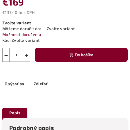
€169
€137,40 bez DPH
Jednotková
Zvoľte variant
cena:
Môžeme doručiť do:
Zvoľte variant
Možnosti doručenia
Kód:
Zvoľte variant
−
+
Do košíka
Opýtať sa
Zdieľať
Popis
Podrobný popis