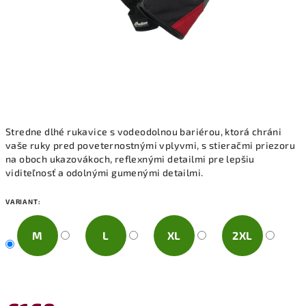
Stredne dlhé rukavice s vodeodolnou bariérou, ktorá chráni
vaše ruky pred poveternostnými vplyvmi, s stieračmi priezoru
na oboch ukazovákoch, reflexnými detailmi pre lepšiu
viditeľnosť a odolnými gumenými detailmi.
VARIANT:
M
L
XL
2XL