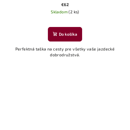
€62
Skladom
(2 ks)
Priemerné
hodnotenie
produktu
Do košíka
je
5,0
Perfektná taška na cesty pre všetky vaše jazdecké
z
dobrodružstvá.
5
hviezdičiek.