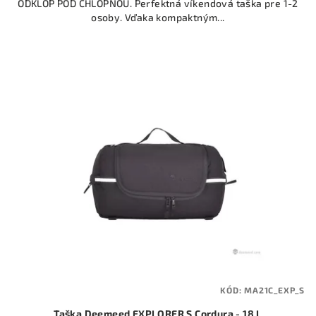
ODKLOP POD CHLOPNOU. Perfektná víkendová taška pre 1-2
osoby. Vďaka kompaktným...
KÓD:
MA21C_EXP_S
Taška Deemeed EXPLORER S Cordura - 18 L