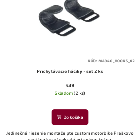
KÓD:
MA940_HOOKS_X2
Prichytávacie háčiky - set 2 ks
€39
Skladom
(2 ks)
Do košíka
Jedinečné riešenie montaže pte custom motorbike Praškovo
narážená oceľ pokrytá prírodnou kožou