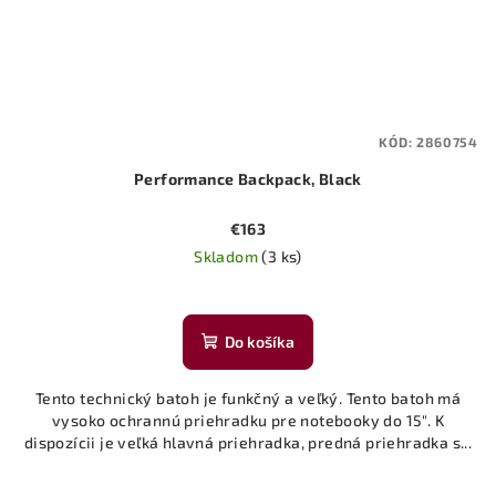
KÓD:
2860754
Performance Backpack, Black
€163
Skladom
(3 ks)
Priemerné
hodnotenie
produktu
Do košíka
je
5,0
Tento technický batoh je funkčný a veľký. Tento batoh má
z
vysoko ochrannú priehradku pre notebooky do 15". K
5
dispozícii je veľká hlavná priehradka, predná priehradka s...
hviezdičiek.