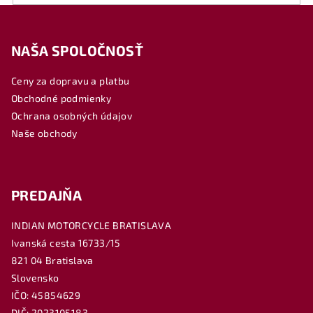
Z
á
NAŠA SPOLOČNOSŤ
p
ä
Ceny za dopravu a platbu
t
Obchodné podmienky
i
Ochrana osobných údajov
e
Naše obchody
PREDAJŇA
INDIAN MOTORCYCLE BRATISLAVA
Ivanská cesta 16733/15
821 04 Bratislava
Slovensko
IČO: 45854629
DIČ: 2023105183