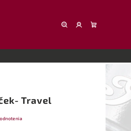
Hľadať
Prihlásenie
Nákupný
košík
ček- Travel
hodnotenia