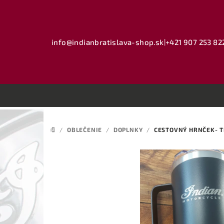
Prejsť
na
obsah
info@indianbratislava-shop.sk
|
+421 907 253 82
/
OBLEČENIE
/
DOPLNKY
/
CESTOVNÝ HRNČEK- 
DOMOV