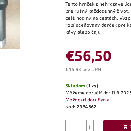
produktu
Tento hrnček z nehrdzavejúce
je
pre rušný každodenný život, 
0,0
celé hodiny na cestách. Vyso
z
robí oceňovaný darček pre k
5
kávy alebo čaju.
hviezdičiek.
€56,50
€45,93 bez DPH
Jednotková
cena:
Skladom
(1 ks)
Môžeme doručiť do:
11.8.202
Možnosti doručenia
Kód:
2864662
−
+