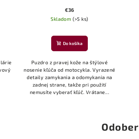
€36
Skladom
(>5 ks)
Do košíka
lárie
Puzdro z pravej kože na štýlové
ovový
nosenie kľúča od motocykla. Vyrazené
detaily zamykania a odomykania na
zadnej strane, takže pri použití
nemusíte vyberať kľúč. Vrátane...
Odober