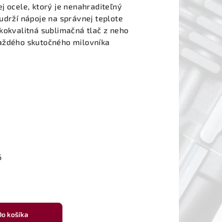
j ocele, ktorý je nenahraditeľný
udrží nápoje na správnej teplote
kokvalitná sublimačná tlač z neho
aždého skutočného milovníka
6
Do košíka