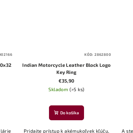
902166
KÓD:
2862800
40x32
Indian Motorcycle Leather Block Logo
Key Ring
€35,90
Skladom
(>5 ks)
Do košíka
lárie
Pridajte prístup k akémukoľvek kľúču,
A st