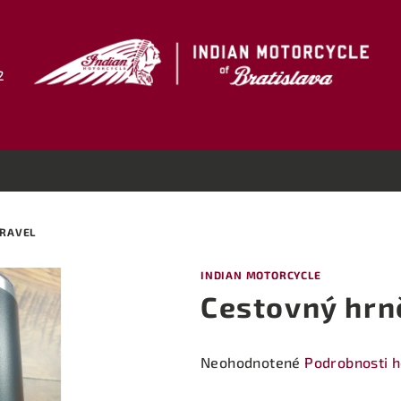
2
TRAVEL
INDIAN MOTORCYCLE
Cestovný hrn
Priemerné
Neohodnotené
Podrobnosti 
hodnotenie