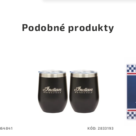
Podobné produkty
864841
KÓD:
2833193