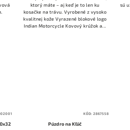
ovová
ktorý máte – aj keď je to len ku
sú u
m.
kosačke na trávu. Vyrobené z vysoko
kvalitnej kože Vyrazené blokové logo
Indian Motorcycle Kovový krúžok a...
902001
KÓD:
2867558
40x32
Púzdro na Kľúč