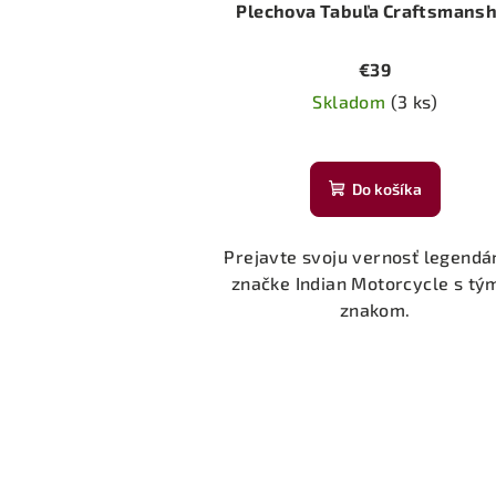
Plechova Tabuľa Craftsmansh
€39
Skladom
(3 ks)
Do košíka
Prejavte svoju vernosť legendá
značke Indian Motorcycle s tý
znakom.