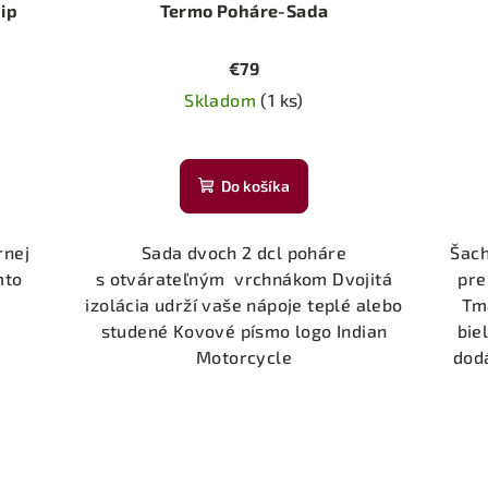
ip
Termo Poháre-Sada
€79
Skladom
(1 ks)
Do košíka
rnej
Sada dvoch 2 dcl poháre
Šach
mto
s otvárateľným vrchnákom Dvojitá
pre
izolácia udrží vaše nápoje teplé alebo
Tm
studené Kovové písmo logo Indian
bie
Motorcycle
dodá