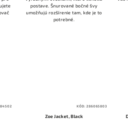
ujete
postave. Šnurované bočné švy
ovač
umožňujú rozšírenie tam, kde je to
potrebné.
284502
KÓD:
286065803
Zoe Jacket, Black