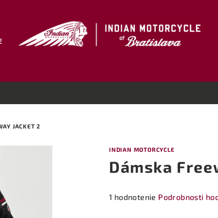
2
AY JACKET 2
INDIAN MOTORCYCLE
Dámska Freew
Priemerné
1 hodnotenie
Podrobnosti ho
hodnotenie