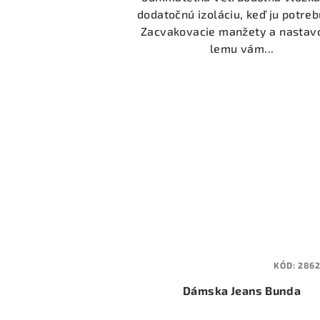
hviezdičiek.
dodatočnú izoláciu, keď ju potreb
Zacvakovacie manžety a nastav
lemu vám...
KÓD:
286
Dámska Jeans Bunda