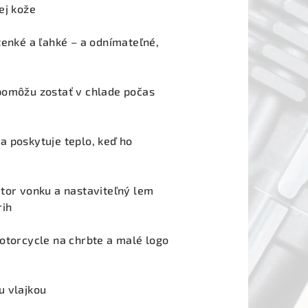
ej kože
tenké a ľahké – a odnímateľné,
pomôžu zostať v chlade počas
a poskytuje teplo, keď ho
tor vonku a nastaviteľný lem
rih
otorcycle na chrbte a malé logo
u vlajkou