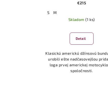
€215
S
M
Skladom
(1 ks)
Priemerné
hodnotenie
Detail
produktu
je
5,0
Klasickú americkú džínsovú bund
z
urobili ešte nadčasovejšou prid
5
loga prvej americkej motocyklo
hviezdičiek.
spoločnosti.