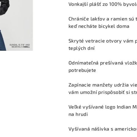
produktu
Vonkajší plášť zo 100% byvol
je
5,0
Chrániče lakťov a ramien sú 
z
keď necháte bicykel doma
5
hviezdičiek.
Skryté vetracie otvory vám 
teplých dní
Odnímateľná prešívaná vložk
potrebujete
Zapínacie manžety udržia vie
vám umožní prispôsobiť si st
Veľké vyšívané logo Indian M
na hrudi
Vyšívaná nášivka s americko