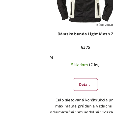
KÓD:
286
Dámska bunda Light Mesh 
€375
M
Skladom
(2 ks)
Priemerné
hodnotenie
Detail
produktu
je
5,0
Celo sieťovaná konštrukcia p
z
maximálne prúdenie vzduchu
5
odnímateľná vetruodolná vložka