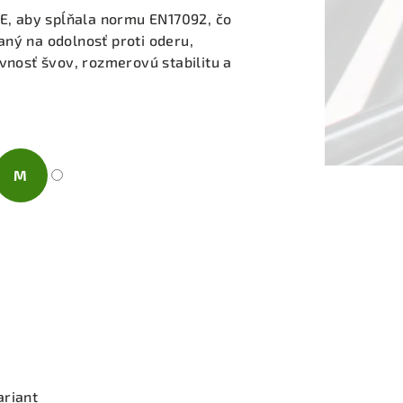
CE, aby spĺňala normu EN17092, čo
ný na odolnosť proti oderu,
evnosť švov, rozmerovú stabilitu a
M
ariant