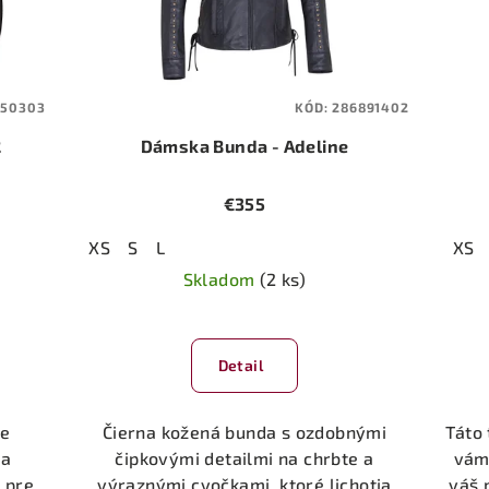
050303
KÓD:
286891402
2
Dámska Bunda - Adeline
€355
XS
S
L
XS
Skladom
(2 ks)
Detail
re
Čierna kožená bunda s ozdobnými
Táto
 a
čipkovými detailmi na chrbte a
vám 
 pre
výraznými cvočkami, ktoré lichotia
váš 