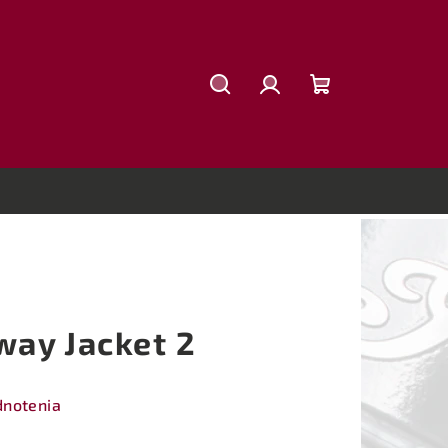
Hľadať
Prihlásenie
Nákupný
košík
ay Jacket 2
dnotenia