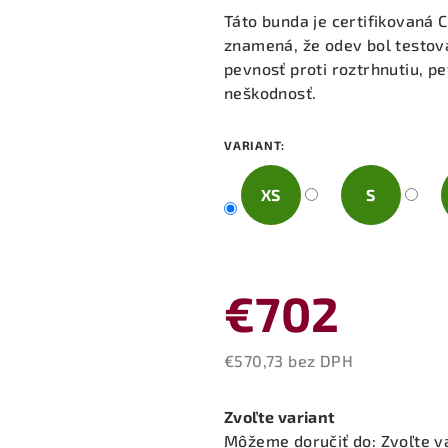
Táto bunda je certifikovaná 
znamená, že odev bol testova
pevnosť proti roztrhnutiu, p
neškodnosť.
VARIANT:
XS
S
€702
€570,73 bez DPH
Jednotková
cena:
Zvoľte variant
Môžeme doručiť do:
Zvoľte v