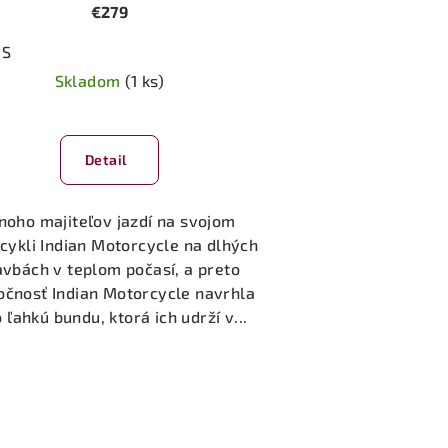
€279
S
Skladom
(1 ks)
Detail
oho majiteľov jazdí na svojom
cykli Indian Motorcycle na dlhých
avbách v teplom počasí, a preto
očnosť Indian Motorcycle navrhla
o ľahkú bundu, ktorá ich udrží v...