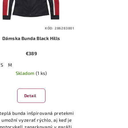
KÓD:
286283801
Dámska Bunda Black Hills
€389
S
M
Skladom
(1 ks)
Detail
 teplá bunda inšpirovaná pretekmi
umožní vyzerať rýchlo, aj keď je
motocykell zaparkovaný v garáži.