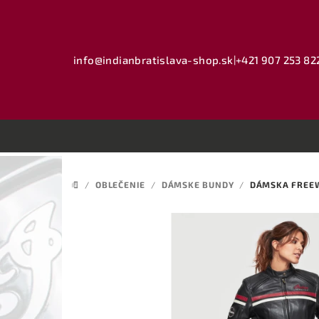
Prejsť
na
obsah
info@indianbratislava-shop.sk
|
+421 907 253 82
/
OBLEČENIE
/
DÁMSKE BUNDY
/
DÁMSKA FREEW
DOMOV