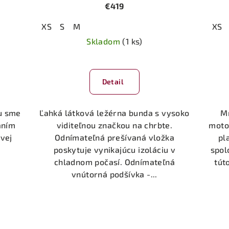
€419
XS
S
M
XS
Skladom
(1 ks)
Detail
u sme
Ľahká látková ležérna bunda s vysoko
Mn
aním
viditeľnou značkou na chrbte.
moto
vej
Odnímateľná prešívaná vložka
pl
poskytuje vynikajúcu izoláciu v
spol
chladnom počasí. Odnímateľná
tút
vnútorná podšívka -...